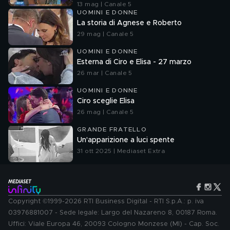
13 mag | Canale 5
UOMINI E DONNE
La storia di Agnese e Roberto
29 mag | Canale 5
UOMINI E DONNE
Esterna di Ciro e Elisa - 27 marzo
26 mar | Canale 5
UOMINI E DONNE
Ciro sceglie Elisa
26 mag | Canale 5
GRANDE FRATELLO
Un'apparizione a luci spente
31 ott 2025 | Mediaset Extra
Copyright ©1999-2026 RTI Business Digital - RTI S.p.A.: p. iva
03976881007 - Sede legale: Largo del Nazareno 8, 00187 Roma.
Uffici: Viale Europa 46, 20093 Cologno Monzese (MI) - Cap. Soc.