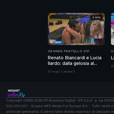
6 MIN
GRANDE FRATELLO VIP
U
Renato Biancardi e Lucia
L
Ilardo: dalla gelosia al
2
bacio
13 mag | Canale 5
Copyright ©1999-2026 RTI Business Digital - RTI S.p.A.: p. iva 039
500.000.007 - Gruppo MFE Media For Europe N.V. - Tutti i diritti ris
artificiale generativa. È altresì fatto divieto espresso di utilizzare