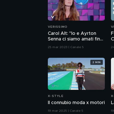
VERISSIMO
V
Carol Alt: "Io e Ayrton
F
Senna ci siamo amati fino
C
alla sua scomparsa"
d
25 mar 2023 | Canale 5
2
2 MIN
X-STYLE
X
Il connubio moda x motori
L
19 mar 2025 | Canale 5
1