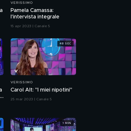
VERISSIMO
Giulia De Lellis, una
la
Pamela Camassa:
giovane donna
l'intervista integrale
15 apr 2023 | Canale 5
Mia sorella Giulia De
Lellis
48 SEC
Giulia De Lellis: "La
separazione dei miei
genitori"
Giulia De Lellis: "I valori
con cui sono cresciuta"
VERISSIMO
a
Carol Alt: "I miei nipotini"
Giulia De Lellis: "Come
re
ho gestito l'ansia e gli
25 mar 2023 | Canale 5
attacchi di panico"
Giulia De Lellis e il
grande amore per
1 MIN
Carlo