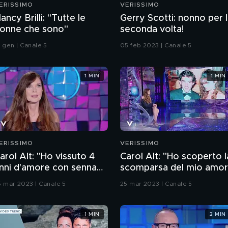
ERISSIMO
VERISSIMO
ancy Brilli: "Tutte le
Gerry Scotti: nonno per 
onne che sono"
seconda volta!
8 gen | Canale 5
05 feb 2023 | Canale 5
1 MIN
1 MIN
ERISSIMO
VERISSIMO
arol Alt: "Ho vissuto 4
Carol Alt: "Ho scoperto l
nni d'amore con senna
scomparsa del mio amo
entre ero sposata"
Senna in tv"
5 mar 2023 | Canale 5
25 mar 2023 | Canale 5
1 MIN
2 MIN