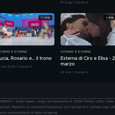
coreografia
19 mag | Canale 5
17 MIN
3 MIN
OMINI E DONNE
UOMINI E DONNE
ucia, Rosario e... il trono
Esterna di Ciro e Elisa - 
marzo
3 set 2025 | Canale 5
26 mar | Canale 5
76881007 - Sede legale: Largo del Nazareno 8, 00187 Roma. Uffici: Vial
ervati. Rispetto ai contenuti trasmessi e/o riprodotti è vietata ogni uti
 mezzi automatizzati di data scraping.