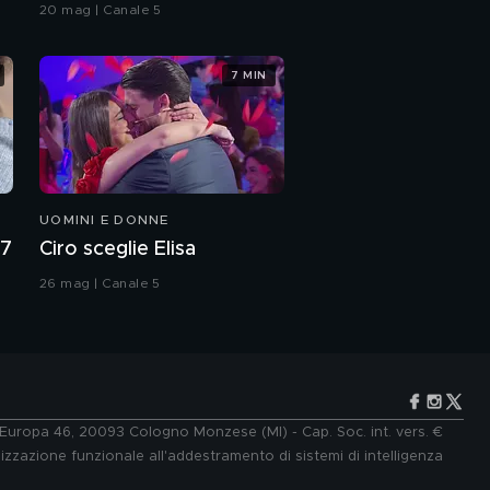
Grande Fratello VIP
20 mag | Canale 5
di Gianni Versace
7 MIN
Santo Versace: "25
anni senza mio fratello
Gianni Versace"
Santo Versace: "Le
origini della mia
famiglia"
UOMINI E DONNE
Santo Versace: "Io e
27
Ciro sceglie Elisa
mio fratello Gianni"
26 mag | Canale 5
Santo Versace: dal
libro "Fratelli, una
famiglia italiana"
Santo Versace: "Io e
mia sorella Donatella"
e Europa 46, 20093 Cologno Monzese (MI) - Cap. Soc. int. vers. €
lizzazione funzionale all'addestramento di sistemi di intelligenza
Santo Versace: "Mia