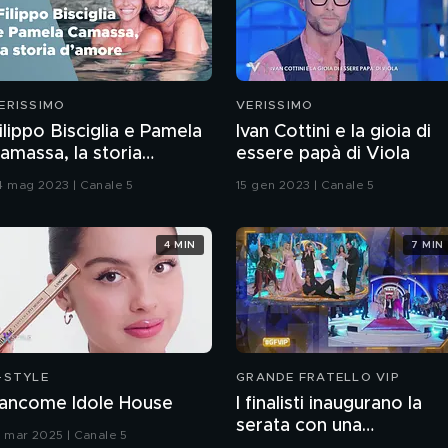
ERISSIMO
VERISSIMO
ilippo Bisciglia e Pamela
Ivan Cottini e la gioia di
amassa, la storia
essere papà di Viola
'amore
4 mag 2023 | Canale 5
15 gen 2023 | Canale 5
4 MIN
7 MIN
-STYLE
GRANDE FRATELLO VIP
ancome Idole House
I finalisti inaugurano la
serata con una
9 mar 2025 | Canale 5