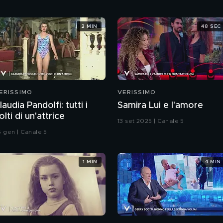
2 MIN
48 SEC
ERISSIMO
VERISSIMO
laudia Pandolfi: tutti i
Samira Lui e l'amore
olti di un'attrice
13 set 2025 | Canale 5
5 gen | Canale 5
1 MIN
4 MIN