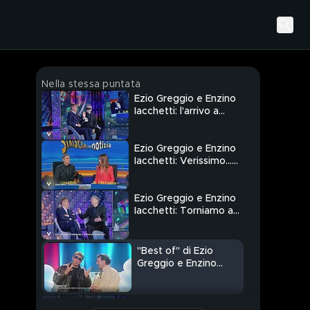
Nella stessa puntata
Ezio Greggio e Enzino
Iacchetti: l'arrivo a
Verissimo
Ezio Greggio e Enzino
Iacchetti: Verissimo…
La Notizia
Ezio Greggio e Enzino
Iacchetti: Torniamo a
Striscia La Notizia"
"Best of" di Ezio
Greggio e Enzino
Iacchetti a "Striscia La
Notizia"
Ezio Greggio e Enzino