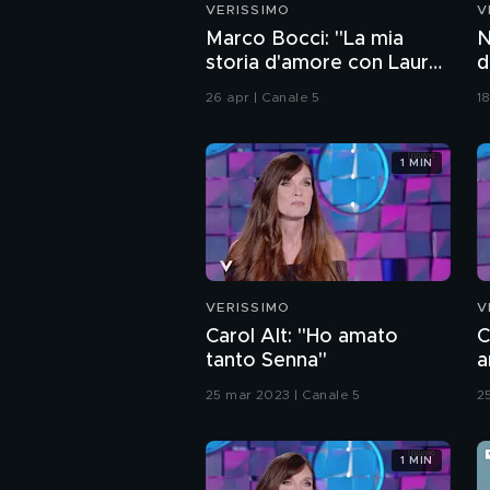
VERISSIMO
V
Marco Bocci: "La mia
N
storia d'amore con Laura
d
Chiatti"
26 apr | Canale 5
1
1 MIN
VERISSIMO
V
Carol Alt: "Ho amato
C
tanto Senna"
a
m
25 mar 2023 | Canale 5
2
1 MIN