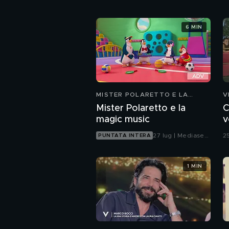
6 MIN
MISTER POLARETTO E LA
V
MAGIC MUSIC
Mister Polaretto e la
C
magic music
v
27 lug | Mediaset
2
PUNTATA INTERA
Infinity
1 MIN