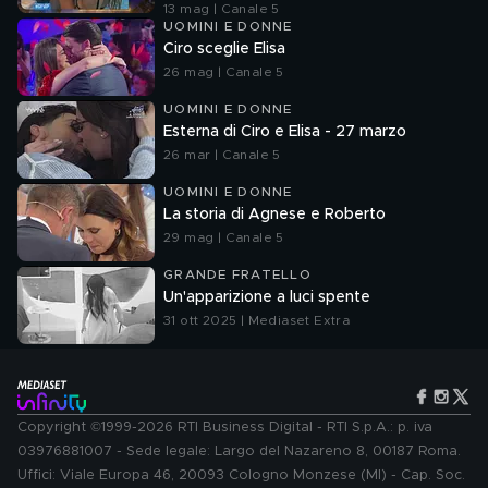
13 mag | Canale 5
UOMINI E DONNE
Ciro sceglie Elisa
26 mag | Canale 5
UOMINI E DONNE
Esterna di Ciro e Elisa - 27 marzo
26 mar | Canale 5
UOMINI E DONNE
La storia di Agnese e Roberto
29 mag | Canale 5
GRANDE FRATELLO
Un'apparizione a luci spente
31 ott 2025 | Mediaset Extra
Copyright ©1999-2026 RTI Business Digital - RTI S.p.A.: p. iva
03976881007 - Sede legale: Largo del Nazareno 8, 00187 Roma.
Uffici: Viale Europa 46, 20093 Cologno Monzese (MI) - Cap. Soc.