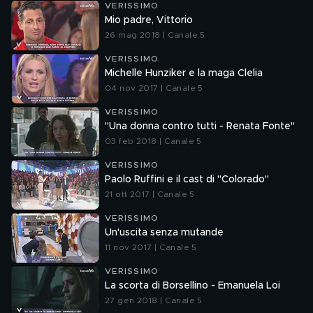
VERISSIMO
Mio padre, Vittorio
26 mag 2018 | Canale 5
VERISSIMO
Michelle Hunziker e la maga Clelia
04 nov 2017 | Canale 5
VERISSIMO
"Una donna contro tutti - Renata Fonte"
03 feb 2018 | Canale 5
VERISSIMO
Paolo Ruffini e il cast di "Colorado"
21 ott 2017 | Canale 5
VERISSIMO
Un'uscita senza mutande
11 nov 2017 | Canale 5
VERISSIMO
La scorta di Borsellino - Emanuela Loi
27 gen 2018 | Canale 5