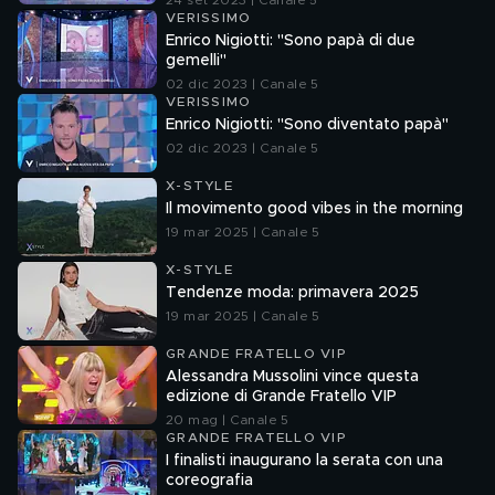
24 set 2023 | Canale 5
VERISSIMO
Enrico Nigiotti: "Sono papà di due
gemelli"
02 dic 2023 | Canale 5
VERISSIMO
Enrico Nigiotti: "Sono diventato papà"
02 dic 2023 | Canale 5
X-STYLE
Il movimento good vibes in the morning
19 mar 2025 | Canale 5
X-STYLE
Tendenze moda: primavera 2025
19 mar 2025 | Canale 5
GRANDE FRATELLO VIP
Alessandra Mussolini vince questa
edizione di Grande Fratello VIP
20 mag | Canale 5
GRANDE FRATELLO VIP
I finalisti inaugurano la serata con una
coreografia