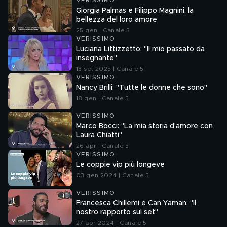
VERISSIMO
Giorgia Palmas e Filippo Magnini, la
bellezza del loro amore
25 gen | Canale 5
VERISSIMO
Luciana Littizzetto: "Il mio passato da
insegnante"
13 set 2025 | Canale 5
VERISSIMO
Nancy Brilli: "Tutte le donne che sono"
18 gen | Canale 5
VERISSIMO
Marco Bocci: "La mia storia d'amore con
Laura Chiatti"
26 apr | Canale 5
VERISSIMO
Le coppie vip più longeve
03 gen 2024 | Canale 5
VERISSIMO
Francesca Chillemi e Can Yaman: "Il
nostro rapporto sul set"
27 apr 2024 | Canale 5