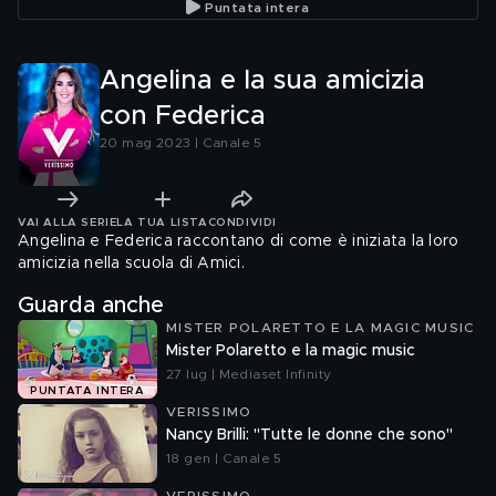
Puntata intera
Angelina e la sua amicizia
con Federica
20 mag 2023 | Canale 5
VAI ALLA SERIE
LA TUA LISTA
CONDIVIDI
Angelina e Federica raccontano di come è iniziata la loro
amicizia nella scuola di Amici.
Guarda anche
MISTER POLARETTO E LA MAGIC MUSIC
Mister Polaretto e la magic music
27 lug | Mediaset Infinity
PUNTATA INTERA
VERISSIMO
Nancy Brilli: "Tutte le donne che sono"
18 gen | Canale 5