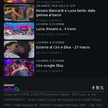
20 mag | Canale 5
GRANDE FRATELLO VIP
Renato Biancardi e Lucia Ilardo: dalla
gelosia al bacio
13 mag | Canale 5
UOMINI E DONNE
Lucia, Rosario e... il trono
23 set 2025 | Canale 5
UOMINI E DONNE
Esterna di Ciro e Elisa - 27 marzo
26 mar | Canale 5
UOMINI E DONNE
Ciro sceglie Elisa
26 mag | Canale 5
Copyright ©1999-2026 RTI Business Digital - RTI S.p.A.: p. iva
03976881007 - Sede legale: Largo del Nazareno 8, 00187 Roma.
Uffici: Viale Europa 46, 20093 Cologno Monzese (MI) - Cap. Soc.