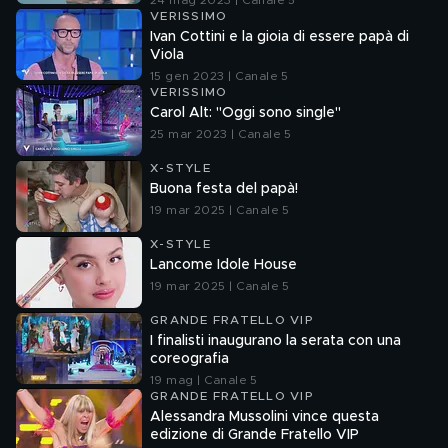
24 mag 2023 | Canale 5
VERISSIMO
Ivan Cottini e la gioia di essere papà di
Viola
15 gen 2023 | Canale 5
VERISSIMO
Carol Alt: "Oggi sono single"
25 mar 2023 | Canale 5
X-STYLE
Buona festa del papà!
19 mar 2025 | Canale 5
X-STYLE
Lancome Idole House
19 mar 2025 | Canale 5
GRANDE FRATELLO VIP
I finalisti inaugurano la serata con una
coreografia
19 mag | Canale 5
GRANDE FRATELLO VIP
Alessandra Mussolini vince questa
edizione di Grande Fratello VIP