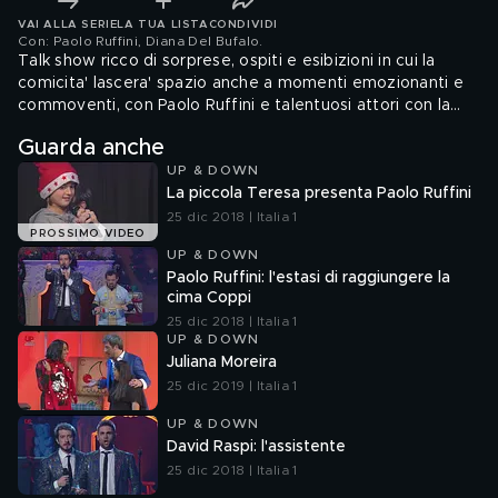
VAI ALLA SERIE
LA TUA LISTA
CONDIVIDI
Con: Paolo Ruffini, Diana Del Bufalo
.
Talk show ricco di sorprese, ospiti e esibizioni in cui la
comicita' lascera' spazio anche a momenti emozionanti e
commoventi, con Paolo Ruffini e talentuosi attori con la
sindrome di Down.
Guarda anche
UP & DOWN
La piccola Teresa presenta Paolo Ruffini
25 dic 2018 | Italia 1
PROSSIMO VIDEO
UP & DOWN
Paolo Ruffini: l'estasi di raggiungere la
cima Coppi
25 dic 2018 | Italia 1
UP & DOWN
Juliana Moreira
25 dic 2019 | Italia 1
UP & DOWN
David Raspi: l'assistente
25 dic 2018 | Italia 1