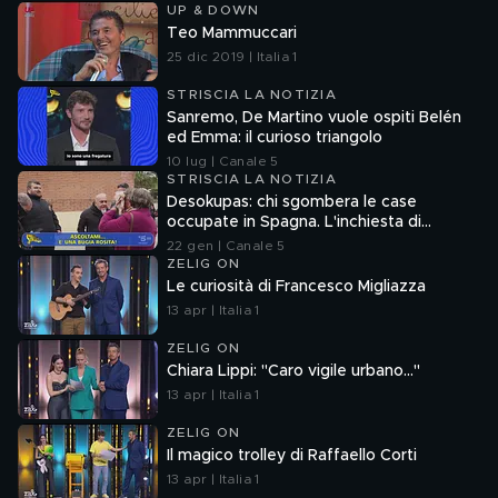
UP & DOWN
Teo Mammuccari
25 dic 2019 | Italia 1
STRISCIA LA NOTIZIA
Sanremo, De Martino vuole ospiti Belén
ed Emma: il curioso triangolo
10 lug | Canale 5
STRISCIA LA NOTIZIA
Desokupas: chi sgombera le case
occupate in Spagna. L'inchiesta di
Francesco Mazza
22 gen | Canale 5
ZELIG ON
Le curiosità di Francesco Migliazza
13 apr | Italia 1
ZELIG ON
Chiara Lippi: "Caro vigile urbano..."
13 apr | Italia 1
ZELIG ON
Il magico trolley di Raffaello Corti
13 apr | Italia 1