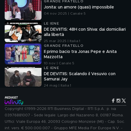
GRANDE FRATELLO
Jonita: un amore (quasi) impossibile
04 nov 2025 | Canale 5
LE IENE
DE DEVIITIS: 48H con Shiva: dai domiciliari
alla libertà
25 mar 2025 | Italia 1
GRANDE FRATELLO
Il primo bacio tra Jonas Pepe e Anita
Mazzotta
10 nov | Canale 5
LE IENE
DE DEVITIIS: Scalando il Vesuvio con
Samurai Jay
24 mag | Italia 1
Copyright ©1999-2026 RTI Business Digital - RTI S.p.A.: p. iva
03976881007 - Sede legale: Largo del Nazareno 8, 00187 Roma.
Uffici: Viale Europa 46, 20093 Cologno Monzese (MI) - Cap. Soc.
int. vers. € 500.000.007 - Gruppo MFE Media For Europe N.V. -