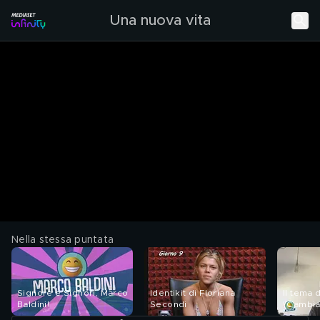
Una nuova vita
Nella stessa puntata
Signore e Signori, Marco
Identikit di Floriana
Il tema 
Baldini!
Secondi
"Cambi