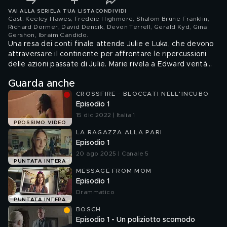
VAI ALLA SERIE
LA TUA LISTA
CONDIVIDI
Cast: Keeley Hawes, Freddie Highmore, Shalom Brune-Franklin,
Richard Dormer, David Dencik, Devon Terrell, Gerald Kyd, Gina
Gershon, Ibraim Candido
.
Una resa dei conti finale attende Julie e Luka, che devono
attraversare il continente per affrontare le ripercussioni
delle azioni passate di Julie. Marie rivela a Edward verità
sconvolgenti che lo fanno dubitare di tutto ciò che
Guarda anche
credeva di sapere sulla sua vita. In Francia, le conseguenze
CROSSFIRE - BLOCCATI NELL'INCUBO
del segreto della famiglia Cross hanno un forte impatto
Episodio 1
sulle scelte di Kayla e Ezra.
15 dic 2022 | Italia 1
PROSSIMO VIDEO
LA RAGAZZA ALLA PARI
Episodio 1
20 ago 2025 | Canale 5
PUNTATA INTERA
MESSAGE FROM MOM
Episodio 1
Drammatico
PUNTATA INTERA
BOSCH
Episodio 1 - Un poliziotto scomodo