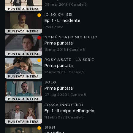
08 mar 2019 | Canale 5
PUNTATA INTERA
IO SO CHI SEI
Ep. 1 - L' incidente
Poliziesco
PUNTATA INTERA
NON È STATO MIO FIGLIO
Prima puntata
15 mar 2016 | Canale 5
PUNTATA INTERA
ROSY ABATE - LA SERIE
Prima puntata
12 nov 2017 | Canale 5
PUNTATA INTERA
SOLO
Prima puntata
07 lug 2020 | Canale 5
PUNTATA INTERA
FOSCA INNOCENTI
Ep. 1 - Il colpo dell'angelo
11 feb 2022 | Canale 5
PUNTATA INTERA
SISSI