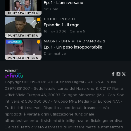
Ep. 1 - L'anniversario
Sit-Com
PUNTATA INTERA
CODICE ROSSO
Episodio 1 - Il rogo
16 nov 2006 | Canale 5
PUNTATA INTERA
MADRI - UNA VITA D'AMORE 2
Ep. 1 - Un peso insopportabile
Drammatico
PUNTATA INTERA
Copyright ©1999-2026 RTI Business Digital - RTI S.p.A.: p. iva
03976881007 - Sede legale: Largo del Nazareno 8, 00187 Roma.
Uffici: Viale Europa 46, 20093 Cologno Monzese (MI) - Cap. Soc.
int. vers. € 500.000.007 - Gruppo MFE Media For Europe N.V. -
Tutti i diritti riservati. Rispetto ai contenuti trasmessi e/o
riprodotti è vietata ogni utilizzazione funzionale
all'addestramento di sistemi di intelligenza artificiale generativa.
È altresì fatto divieto espresso di utilizzare mezzi automatizzati