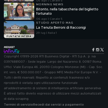
06 ago | Canale 5
MORNING NEWS
Bitonto, nella tabaccheria del biglietto
fortunato
06 ago | Canale 5
STUDIO APERTO MAG
La Tenuta Berroni di Racconigi
29 lug | Italia 1
PUNTATA INTERA
Copyright ©1999-2026 RTI Business Digital - RTI S.p.A.: p. iva
03976881007 - Sede legale: Largo del Nazareno 8, 00187 Roma.
Uffici: Viale Europa 46, 20093 Cologno Monzese (MI) - Cap. Soc.
int. vers. € 500.000.007 - Gruppo MFE Media For Europe N.V. -
Tutti i diritti riservati. Rispetto ai contenuti trasmessi e/o
riprodotti è vietata ogni utilizzazione funzionale
all'addestramento di sistemi di intelligenza artificiale generativa.
È altresì fatto divieto espresso di utilizzare mezzi automatizzati
di data scraping.
Termini di servizio
Recedi dai servizi a pagamento