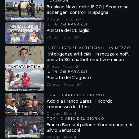
TGCOM24
Breaking News delle 18.00 | Scontro su
Schengen, controlli in Spagna
08 ago | Tgcom24
IL TG DEI RAGAZZI
Puntata del 26 luglio
26 lug | Tgcom24
INTELLIGENZE ARTIFICIALI - IN MEZZO
A NOI
"Intelligenze artificiali - In mezzo a noi",
puntata 36: chatbot emotivi e minori
01 ago | Tgcom24
PUNTATA INTERA
IL TG DEI RAGAZZI
Puntata del 2 agosto
02 ago | Tgcom24
TG4 - DIARIO DEL GIORNO
Addio a Franco Baresi: il ricordo
commosso dei tifosi
04 ago | Rete 4
TG4 - DIARIO DEL GIORNO
Franco Baresi, il pallone d'oro omaggio di
Silvio Berlusconi
04 ago | Rete 4