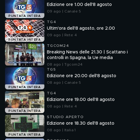
Edizione ore 1.00 dell'8 agosto
09 ago | Canale 5
PUNTATA INTERA
TG4
Ultim'ora dell'8 agosto, ore 2.00
09 ago | Rete 4
PUNTATA INTERA
TGCOM24
Breaking News delle 21.30 | Scattano i
controlli in Spagna, la Ue media
08 ago | Tgcom24
TG5
Edizione ore 20.00 dell'8 agosto
08 ago | Canale 5
PUNTATA INTERA
TG4
Edizione ore 19.00 dell'8 agosto
08 ago | Rete 4
PUNTATA INTERA
STUDIO APERTO
Edizione ore 18.30 dell'8 agosto
08 ago | Italia 1
PUNTATA INTERA