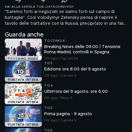
VAI ALLA SERIE
LA TUA LISTA
CONDIVIDI
"Saremo forti ai negoziati se siamo forti sul campo di
battaglia". Così Volodymyr Zelensky pensa di riaprire il
tavolo delle trattative con la Russia, precipitato in una fase
di stallo dopo l'ultimo incontro tra le delegazioni ad
Guarda anche
Istanbul e i massacri in Ucraina. Contano anche i risultati sul
TGCOM24
terreno, tanto che per il capo negoziatore di Kiev un
Breaking News delle 09.00 | Tensione
incontro tra il presidente ucraino e Vladimir Putin sarà
Roma-Madrid, controlli in Spagna
possibile solo dopo la grande battaglia nel Donbass
09 ago | Tgcom24
PROSSIMO VIDEO
TG5
Edizione ore 8.00 del 9 agosto
09 ago | Canale 5
PUNTATA INTERA
TG4
Ultim'ora del 9 agosto, ore 6.00
09 ago | Rete 4
PUNTATA INTERA
TG5
Prima pagina - 9 agosto
09 ago | Canale 5
PUNTATA INTERA
TG5