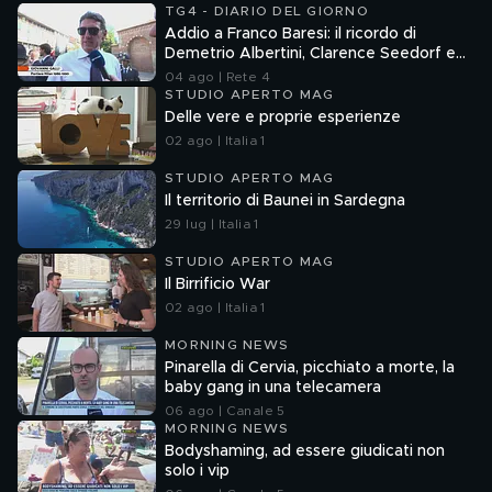
TG4 - DIARIO DEL GIORNO
Addio a Franco Baresi: il ricordo di
Demetrio Albertini, Clarence Seedorf e
Giovanni Galli
04 ago | Rete 4
STUDIO APERTO MAG
Delle vere e proprie esperienze
02 ago | Italia 1
STUDIO APERTO MAG
Il territorio di Baunei in Sardegna
29 lug | Italia 1
STUDIO APERTO MAG
Il Birrificio War
02 ago | Italia 1
MORNING NEWS
Pinarella di Cervia, picchiato a morte, la
baby gang in una telecamera
06 ago | Canale 5
MORNING NEWS
Bodyshaming, ad essere giudicati non
solo i vip