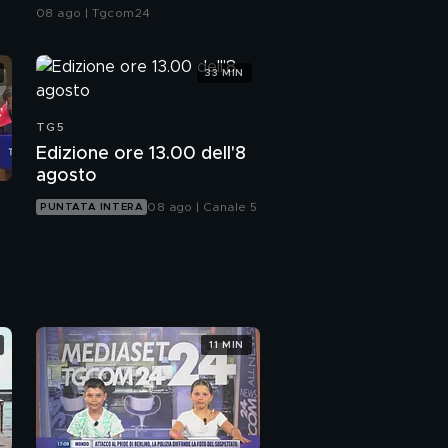
Schengen, controlli in
08 ago | Tgcom24
Spagna
33 MIN
TG5
Edizione ore 13.00 dell'8
agosto
08 ago | Canale 5
PUNTATA INTERA
11 MIN