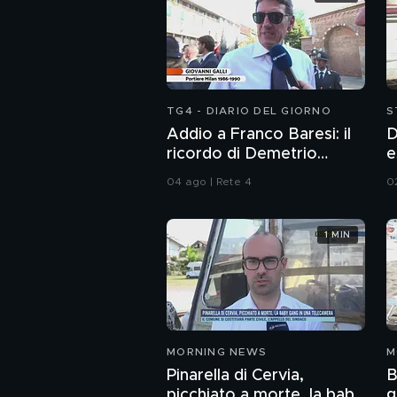
TG4 - DIARIO DEL GIORNO
S
Addio a Franco Baresi: il
D
ricordo di Demetrio
e
Albertini, Clarence
04 ago | Rete 4
02
Seedorf e Giovanni Galli
1 MIN
MORNING NEWS
M
Pinarella di Cervia,
B
picchiato a morte, la baby
g