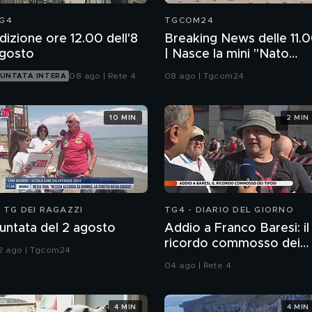
G4
TGCOM24
dizione ore 12.00 dell'8
Breaking News delle 11.
gosto
| Nasce la mini "Nato
sunnita"
08 ago | Rete 4
08 ago | Tgcom24
UNTATA INTERA
10 MIN
2 MIN
L TG DEI RAGAZZI
TG4 - DIARIO DEL GIORNO
untata del 2 agosto
Addio a Franco Baresi: il
ricordo commosso dei
2 ago | Tgcom24
tifosi
04 ago | Rete 4
4 MIN
4 MIN