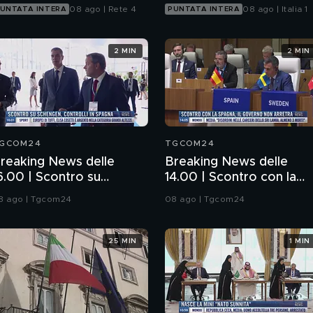
08 ago | Rete 4
08 ago | Italia 1
UNTATA INTERA
PUNTATA INTERA
2 MIN
2 MIN
GCOM24
TGCOM24
reaking News delle
Breaking News delle
6.00 | Scontro su
14.00 | Scontro con la
chengen, controlli in
Spagna, il governo non
8 ago | Tgcom24
08 ago | Tgcom24
pagna
arretra
25 MIN
1 MIN