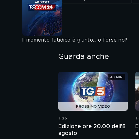
Il momento fatidico è giunto... o forse no?
Guarda anche
40 MIN
PROSSIMO VIDEO
TG5
T
Edizione ore 20.00 dell'8
E
agosto
a