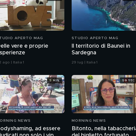
TUDIO APERTO MAG
STUDIO APERTO MAG
elle vere e proprie
Il territorio di Baunei in
sperienze
Sardegna
 ago | Italia 1
29 lug | Italia 1
5 MIN
59 SEC
ORNING NEWS
MORNING NEWS
odyshaming, ad essere
Bitonto, nella tabaccheri
iudicati non solo i vip
del biglietto fortunato