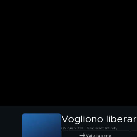
Vogliono liberar
05 giu 2018 | Mediaset Infinity
Vai alla serie