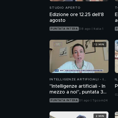
STUDIO APERTO
T
Edizione ore 12.25 dell'8
E
agosto
a
08 ago | Italia 1
PUNTATA INTERA
P
12 MIN
INTELLIGENZE ARTIFICIALI - IN
I
MEZZO A NOI
"Intelligenze artificiali - In
P
mezzo a noi", puntata 36:
0
chatbot emotivi e minori
01 ago | Tgcom24
PUNTATA INTERA
2 MIN