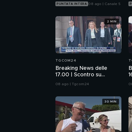
08 ago | Canale 5
PUNTATA INTERA
P
2 MIN
TGCOM24
T
Breaking News delle
B
17.00 | Scontro su
1
Schengen, controlli in
S
08 ago | Tgcom24
0
Spagna
S
30 MIN