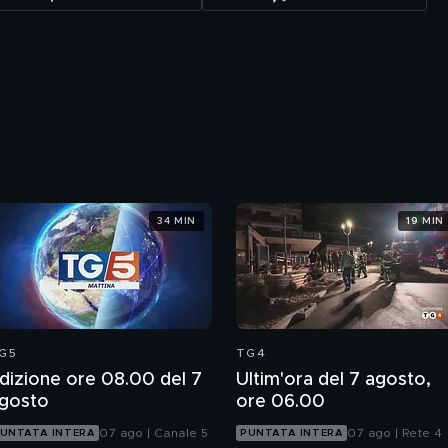
34 MIN
19 MIN
G5
TG4
dizione ore 08.00 del 7
Ultim'ora del 7 agosto,
gosto
ore 06.00
07 ago | Canale 5
07 ago | Rete 4
UNTATA INTERA
PUNTATA INTERA