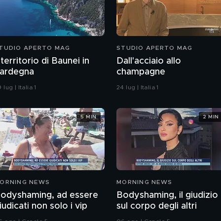
TUDIO APERTO MAG
STUDIO APERTO MAG
l territorio di Baunei in
Dall'acciaio allo
ardegna
champagne
 lug | Italia 1
24 lug | Italia 1
5 MIN
2 MIN
ORNING NEWS
MORNING NEWS
odyshaming, ad essere
Bodyshaming, il giudizio
iudicati non solo i vip
sul corpo degli altri