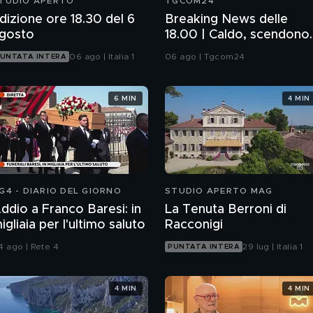
TUDIO APERTO
TGCOM24
dizione ore 18.30 del 6
Breaking News delle
gosto
18.00 | Caldo, scendono
le città da bollino rosso
06 ago | Italia 1
06 ago | Tgcom24
UNTATA INTERA
6 MIN
4 MIN
G4 - DIARIO DEL GIORNO
STUDIO APERTO MAG
ddio a Franco Baresi: in
La Tenuta Berroni di
igliaia per l'ultimo saluto
Racconigi
4 ago | Rete 4
29 lug | Italia 1
PUNTATA INTERA
4 MIN
4 MIN