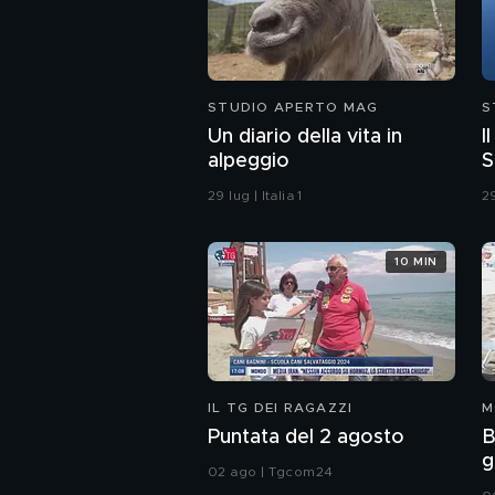
STUDIO APERTO MAG
S
Un diario della vita in
I
alpeggio
S
29 lug | Italia 1
29
10 MIN
IL TG DEI RAGAZZI
M
Puntata del 2 agosto
B
g
02 ago | Tgcom24