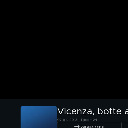
Vicenza, botte a
07 giu 2013 | Tgcom24
Vai alla serie