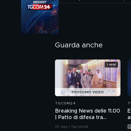
Guarda anche
1 MIN
PROSSIMO VIDEO
TGCOM24
T
Breaking News delle 11.00
E
| Patto di difesa tra
a
Ankara, Islamabad e Riad
07 ago | Tgcom24
P