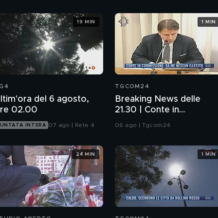
19 MIN
1 MIN
G4
TGCOM24
ltim'ora del 6 agosto,
Breaking News delle
re 02.00
21.30 | Conte in
Commissione: da me
07 ago | Rete 4
06 ago | Tgcom24
UNTATA INTERA
nessun illecito
24 MIN
1 MIN