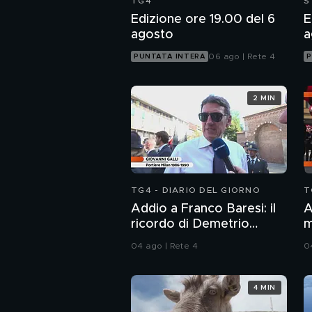
TG4
S
Edizione ore 19.00 del 6
E
agosto
a
06 ago | Rete 4
PUNTATA INTERA
P
2 MIN
TG4 - DIARIO DEL GIORNO
T
Addio a Franco Baresi: il
A
ricordo di Demetrio
m
Albertini, Clarence
04 ago | Rete 4
0
Seedorf e Giovanni Galli
4 MIN