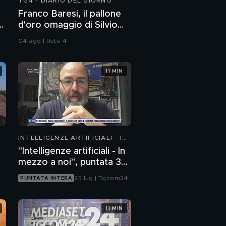
TG4 - DIARIO DEL GIORNO
Franco Baresi, il pallone
d'oro omaggio di Silvio
Berlusconi
04 ago | Rete 4
11 MIN
INTELLIGENZE ARTIFICIALI - IN
MEZZO A NOI
"Intelligenze artificiali - In
mezzo a noi", puntata 35:
il progetto Glasswing
25 lug | Tgcom24
PUNTATA INTERA
11 MIN