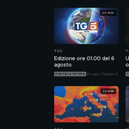
30 MIN
TG5
T
Edizione ore 01.00 del 6
U
agosto
o
07 ago | Canale 5
PUNTATA INTERA
P
34 MIN