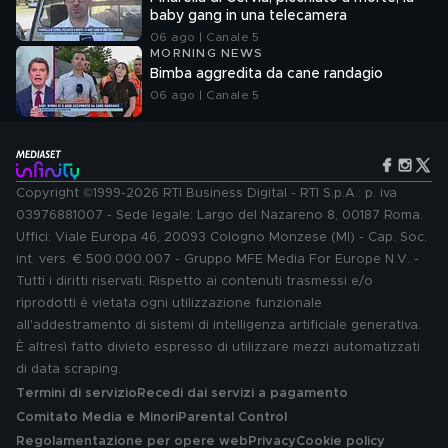
baby gang in una telecamera
06 ago | Canale 5
MORNING NEWS
Bimba aggredita da cane randagio
06 ago | Canale 5
Copyright ©1999-2026 RTI Business Digital - RTI S.p.A.: p. iva
03976881007 - Sede legale: Largo del Nazareno 8, 00187 Roma.
Uffici: Viale Europa 46, 20093 Cologno Monzese (MI) - Cap. Soc.
int. vers. € 500.000.007 - Gruppo MFE Media For Europe N.V. -
Tutti i diritti riservati. Rispetto ai contenuti trasmessi e/o
riprodotti è vietata ogni utilizzazione funzionale
all'addestramento di sistemi di intelligenza artificiale generativa.
È altresì fatto divieto espresso di utilizzare mezzi automatizzati
di data scraping.
Termini di servizio
Recedi dai servizi a pagamento
Comitato Media e Minori
Parental Control
Regolamentazione per opere web
Privacy
Cookie policy