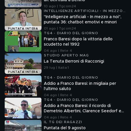
alt dell'Italia a Berlino
10 ago | Tgcom24
INTELLIGENZE ARTIFICIALI - IN MEZZO
A NOI
"Intelligenze artificiali - In mezzo a noi",
puntata 36: chatbot emotivi e minori
01 ago | Tgcom24
PUNTATA INTERA
TG4 - DIARIO DEL GIORNO
Franco Baresi dopo la vittoria dello
scudetto nel 1992
04 ago | Rete 4
STUDIO APERTO MAG
La Tenuta Berroni di Racconigi
29 lug | Italia 1
PUNTATA INTERA
TG4 - DIARIO DEL GIORNO
Addio a Franco Baresi: in migliaia per
l'ultimo saluto
04 ago | Rete 4
TG4 - DIARIO DEL GIORNO
Addio a Franco Baresi: il ricordo di
Demetrio Albertini, Clarence Seedorf e
Giovanni Galli
04 ago | Rete 4
IL TG DEI RAGAZZI
Puntata del 9 agosto