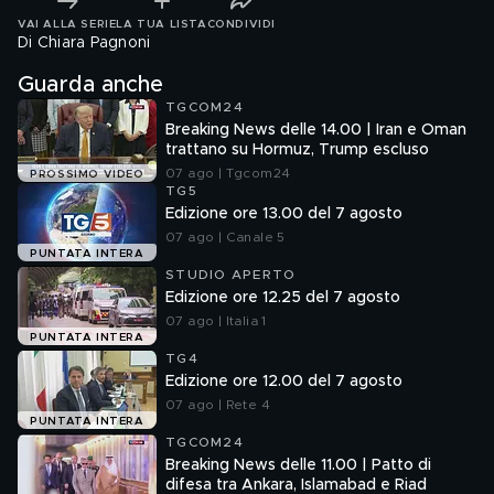
VAI ALLA SERIE
LA TUA LISTA
CONDIVIDI
Di Chiara Pagnoni
Guarda anche
TGCOM24
Breaking News delle 14.00 | Iran e Oman
trattano su Hormuz, Trump escluso
07 ago | Tgcom24
PROSSIMO VIDEO
TG5
Edizione ore 13.00 del 7 agosto
07 ago | Canale 5
PUNTATA INTERA
STUDIO APERTO
Edizione ore 12.25 del 7 agosto
07 ago | Italia 1
PUNTATA INTERA
TG4
Edizione ore 12.00 del 7 agosto
07 ago | Rete 4
PUNTATA INTERA
TGCOM24
Breaking News delle 11.00 | Patto di
difesa tra Ankara, Islamabad e Riad