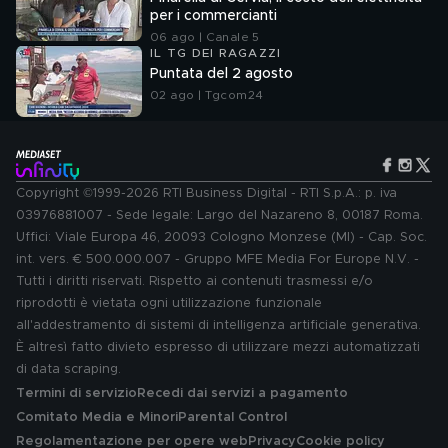
per i commercianti
06 ago | Canale 5
IL TG DEI RAGAZZI
Puntata del 2 agosto
02 ago | Tgcom24
Copyright ©1999-2026 RTI Business Digital - RTI S.p.A.: p. iva
03976881007 - Sede legale: Largo del Nazareno 8, 00187 Roma.
Uffici: Viale Europa 46, 20093 Cologno Monzese (MI) - Cap. Soc.
int. vers. € 500.000.007 - Gruppo MFE Media For Europe N.V. -
Tutti i diritti riservati. Rispetto ai contenuti trasmessi e/o
riprodotti è vietata ogni utilizzazione funzionale
all'addestramento di sistemi di intelligenza artificiale generativa.
È altresì fatto divieto espresso di utilizzare mezzi automatizzati
di data scraping.
Termini di servizio
Recedi dai servizi a pagamento
Comitato Media e Minori
Parental Control
Regolamentazione per opere web
Privacy
Cookie policy