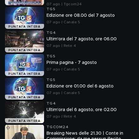
07 ago | Tgcom24
TG5
Edizione ore 08.00 del 7 agosto
07 ago | Canale 5
PUNTATA INTERA
TG4
Ultim'ora del 7 agosto, ore 06.00
07 ago | Rete 4
PUNTATA INTERA
TG5
Prima pagina - 7 agosto
07 ago | Canale 5
PUNTATA INTERA
TG5
Edizione ore 01.00 del 6 agosto
07 ago | Canale 5
PUNTATA INTERA
TG4
Ultim'ora del 6 agosto, ore 02.00
07 ago | Rete 4
PUNTATA INTERA
TGCOM24
Breaking News delle 21.30 | Conte in