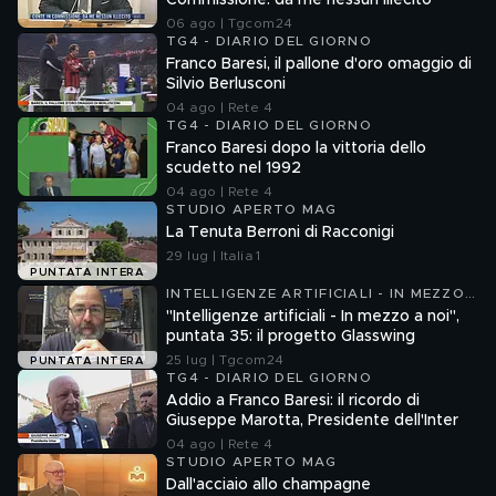
Commissione: da me nessun illecito
06 ago | Tgcom24
TG4 - DIARIO DEL GIORNO
Franco Baresi, il pallone d'oro omaggio di
Silvio Berlusconi
04 ago | Rete 4
TG4 - DIARIO DEL GIORNO
Franco Baresi dopo la vittoria dello
scudetto nel 1992
04 ago | Rete 4
STUDIO APERTO MAG
La Tenuta Berroni di Racconigi
29 lug | Italia 1
PUNTATA INTERA
INTELLIGENZE ARTIFICIALI - IN MEZZO
A NOI
"Intelligenze artificiali - In mezzo a noi",
puntata 35: il progetto Glasswing
25 lug | Tgcom24
PUNTATA INTERA
TG4 - DIARIO DEL GIORNO
Addio a Franco Baresi: il ricordo di
Giuseppe Marotta, Presidente dell'Inter
04 ago | Rete 4
STUDIO APERTO MAG
Dall'acciaio allo champagne