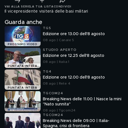
VAI ALLA SERIE
LA TUA LISTA
CONDIVIDI
Il vicepresidente visiterà delle basi militari
Guarda anche
TG5
Edizione ore 13.00 dell'8 agosto
08 ago | Canale 5
PROSSIMO VIDEO
STUDIO APERTO
Edizione ore 12.25 dell'8 agosto
08 ago | Italia 1
PUNTATA INTERA
TG4
Edizione ore 12.00 dell'8 agosto
08 ago | Rete 4
PUNTATA INTERA
TGCOM24
Breaking News delle 11.00 | Nasce la mini
"Nato sunnita"
08 ago | Tgcom24
TGCOM24
Breaking News delle 09.00 | Italia-
Spagna, crisi di frontiera