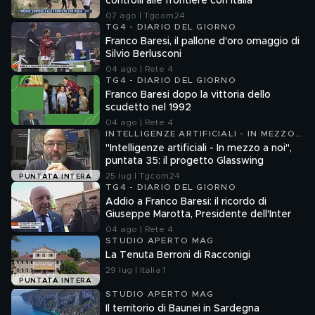
controlli alle frontiere con Italia
07 ago | Tgcom24
TG4 - DIARIO DEL GIORNO
Franco Baresi, il pallone d'oro omaggio di
Silvio Berlusconi
04 ago | Rete 4
TG4 - DIARIO DEL GIORNO
Franco Baresi dopo la vittoria dello
scudetto nel 1992
04 ago | Rete 4
INTELLIGENZE ARTIFICIALI - IN MEZZO
A NOI
"Intelligenze artificiali - In mezzo a noi",
puntata 35: il progetto Glasswing
25 lug | Tgcom24
PUNTATA INTERA
TG4 - DIARIO DEL GIORNO
Addio a Franco Baresi: il ricordo di
Giuseppe Marotta, Presidente dell'Inter
04 ago | Rete 4
STUDIO APERTO MAG
La Tenuta Berroni di Racconigi
29 lug | Italia 1
PUNTATA INTERA
STUDIO APERTO MAG
Il territorio di Baunei in Sardegna