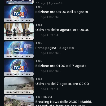
08 ago | Tgcom24
TG5
Edizione ore 08.00 dell'8 agosto
08 ago | Canale 5
PUNTATA INTERA
TG4
Ultim'ora dell'8 agosto, ore 06.00
08 ago | Rete 4
PUNTATA INTERA
TG5
Prima pagina - 8 agosto
08 ago | Canale 5
PUNTATA INTERA
TG5
Edizione ore 01.00 del 7 agosto
08 ago | Canale 5
PUNTATA INTERA
TG4
Ultim'ora del 7 agosto, ore 02.00
08 ago | Rete 4
PUNTATA INTERA
TGCOM24
Breaking News delle 21.30 | Madrid,