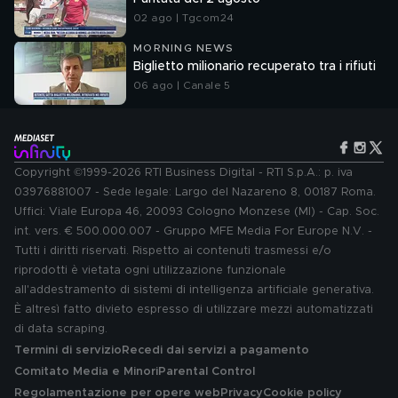
02 ago | Tgcom24
MORNING NEWS
Biglietto milionario recuperato tra i rifiuti
06 ago | Canale 5
Copyright ©1999-2026 RTI Business Digital - RTI S.p.A.: p. iva
03976881007 - Sede legale: Largo del Nazareno 8, 00187 Roma.
Uffici: Viale Europa 46, 20093 Cologno Monzese (MI) - Cap. Soc.
int. vers. € 500.000.007 - Gruppo MFE Media For Europe N.V. -
Tutti i diritti riservati. Rispetto ai contenuti trasmessi e/o
riprodotti è vietata ogni utilizzazione funzionale
all'addestramento di sistemi di intelligenza artificiale generativa.
È altresì fatto divieto espresso di utilizzare mezzi automatizzati
di data scraping.
Termini di servizio
Recedi dai servizi a pagamento
Comitato Media e Minori
Parental Control
Regolamentazione per opere web
Privacy
Cookie policy