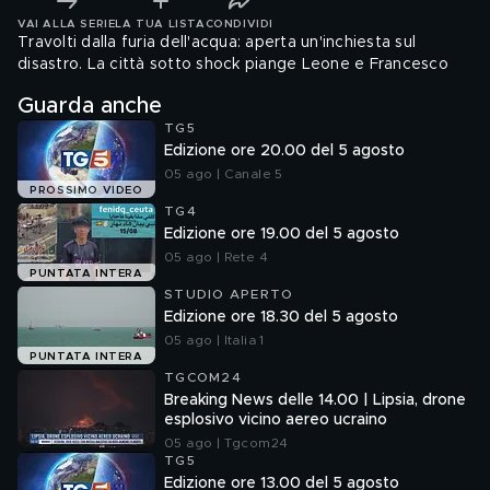
VAI ALLA SERIE
LA TUA LISTA
CONDIVIDI
Travolti dalla furia dell'acqua: aperta un'inchiesta sul
disastro. La città sotto shock piange Leone e Francesco
Guarda anche
TG5
Edizione ore 20.00 del 5 agosto
05 ago | Canale 5
PROSSIMO VIDEO
TG4
Edizione ore 19.00 del 5 agosto
05 ago | Rete 4
PUNTATA INTERA
STUDIO APERTO
Edizione ore 18.30 del 5 agosto
05 ago | Italia 1
PUNTATA INTERA
TGCOM24
Breaking News delle 14.00 | Lipsia, drone
esplosivo vicino aereo ucraino
05 ago | Tgcom24
TG5
Edizione ore 13.00 del 5 agosto