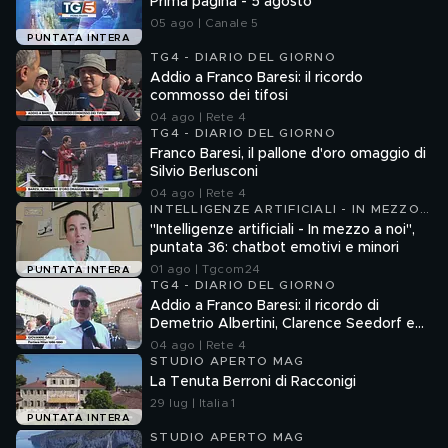
Prima pagina - 5 agosto
05 ago | Canale 5
PUNTATA INTERA
TG4 - DIARIO DEL GIORNO
Addio a Franco Baresi: il ricordo
commosso dei tifosi
04 ago | Rete 4
TG4 - DIARIO DEL GIORNO
Franco Baresi, il pallone d'oro omaggio di
Silvio Berlusconi
04 ago | Rete 4
INTELLIGENZE ARTIFICIALI - IN MEZZO
A NOI
"Intelligenze artificiali - In mezzo a noi",
puntata 36: chatbot emotivi e minori
01 ago | Tgcom24
PUNTATA INTERA
TG4 - DIARIO DEL GIORNO
Addio a Franco Baresi: il ricordo di
Demetrio Albertini, Clarence Seedorf e
Giovanni Galli
04 ago | Rete 4
STUDIO APERTO MAG
La Tenuta Berroni di Racconigi
29 lug | Italia 1
PUNTATA INTERA
STUDIO APERTO MAG