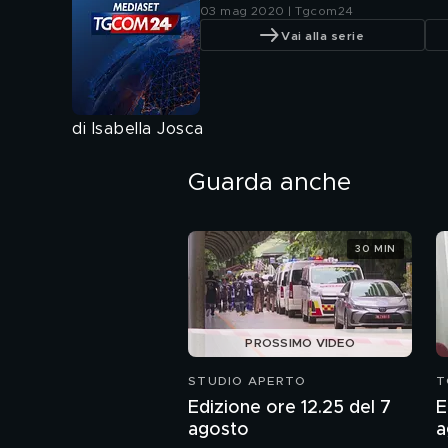
03 mag 2020 | Tgcom24
Vai alla serie
di Isabella Josca
Guarda anche
30 MIN
PROSSIMO VIDEO
STUDIO APERTO
T
Edizione ore 12.25 del 7
E
agosto
a