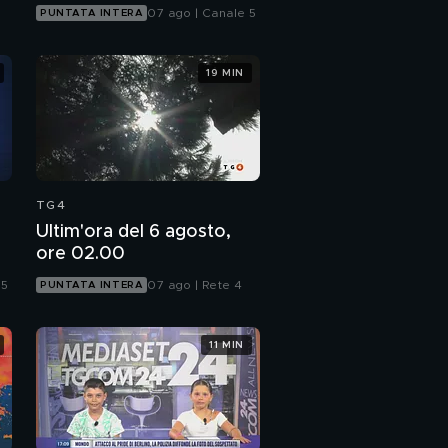
d
07 ago | Canale 5
PUNTATA INTERA
19 MIN
TG4
Ultim'ora del 6 agosto,
ore 02.00
 5
07 ago | Rete 4
PUNTATA INTERA
11 MIN