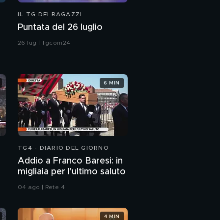
IL TG DEI RAGAZZI
Puntata del 26 luglio
26 lug | Tgcom24
6 MIN
TG4 - DIARIO DEL GIORNO
Addio a Franco Baresi: in
migliaia per l'ultimo saluto
04 ago | Rete 4
4 MIN