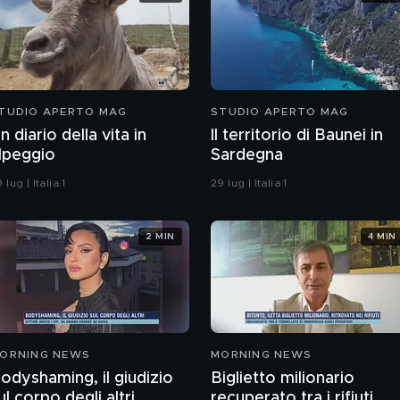
TUDIO APERTO MAG
STUDIO APERTO MAG
n diario della vita in
Il territorio di Baunei in
lpeggio
Sardegna
 lug | Italia 1
29 lug | Italia 1
2 MIN
4 MIN
ORNING NEWS
MORNING NEWS
odyshaming, il giudizio
Biglietto milionario
ul corpo degli altri
recuperato tra i rifiuti