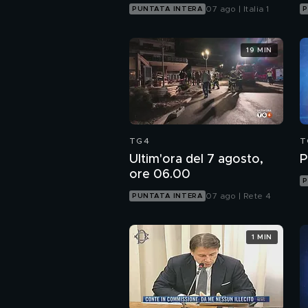
07 ago | Italia 1
PUNTATA INTERA
P
19 MIN
TG4
T
Ultim'ora del 7 agosto,
P
ore 06.00
P
07 ago | Rete 4
PUNTATA INTERA
1 MIN