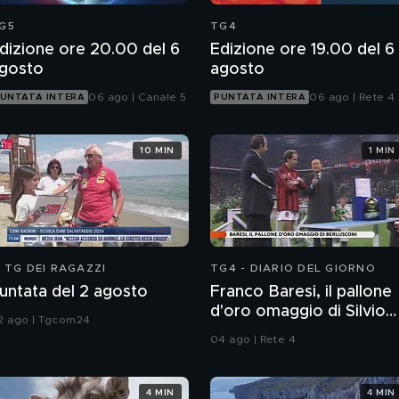
G5
TG4
dizione ore 20.00 del 6
Edizione ore 19.00 del 6
gosto
agosto
06 ago | Canale 5
06 ago | Rete 4
UNTATA INTERA
PUNTATA INTERA
10 MIN
1 MIN
L TG DEI RAGAZZI
TG4 - DIARIO DEL GIORNO
untata del 2 agosto
Franco Baresi, il pallone
d'oro omaggio di Silvio
2 ago | Tgcom24
Berlusconi
04 ago | Rete 4
4 MIN
4 MIN