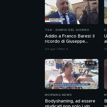
TG4 - DIARIO DEL GIORNO
S
Addio a Franco Baresi: il
U
ricordo di Giuseppe
a
Marotta, Presidente
04 ago | Rete 4
29
dell'Inter
5 MIN
MORNING NEWS
M
Bodyshaming, ad essere
B
giudicati non solo i vip
s