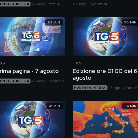
Ankara, Islamabad e Ria
07 ago | Rete 4
07 ago | Tgcom24
UNTATA INTERA
67 MIN
30 MIN
G5
TG5
rima pagina - 7 agosto
Edizione ore 01.00 del 6
agosto
07 ago | Canale 5
UNTATA INTERA
07 ago | Canale
PUNTATA INTERA
41 MIN
34 MIN