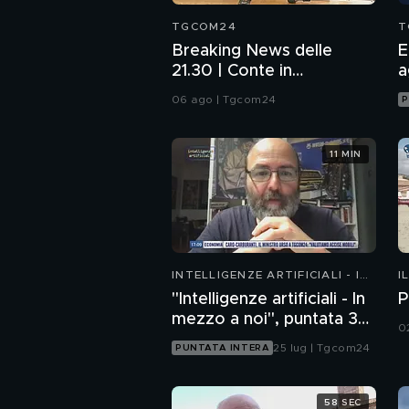
TGCOM24
T
Breaking News delle
E
21.30 | Conte in
a
Commissione: da me
06 ago | Tgcom24
P
nessun illecito
11 MIN
INTELLIGENZE ARTIFICIALI - IN
I
MEZZO A NOI
"Intelligenze artificiali - In
P
mezzo a noi", puntata 35:
0
il progetto Glasswing
25 lug | Tgcom24
PUNTATA INTERA
58 SEC