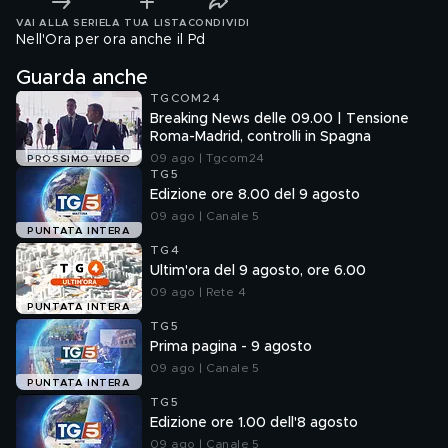
VAI ALLA SERIE
LA TUA LISTA
CONDIVIDI
Nell'Ora per ora anche il Pd
Guarda anche
TGCOM24
Breaking News delle 09.00 | Tensione
Roma-Madrid, controlli in Spagna
09 ago | Tgcom24
PROSSIMO VIDEO
TG5
Edizione ore 8.00 del 9 agosto
09 ago | Canale 5
PUNTATA INTERA
TG4
Ultim'ora del 9 agosto, ore 6.00
09 ago | Rete 4
PUNTATA INTERA
TG5
Prima pagina - 9 agosto
09 ago | Canale 5
PUNTATA INTERA
TG5
Edizione ore 1.00 dell'8 agosto
09 ago | Canale 5