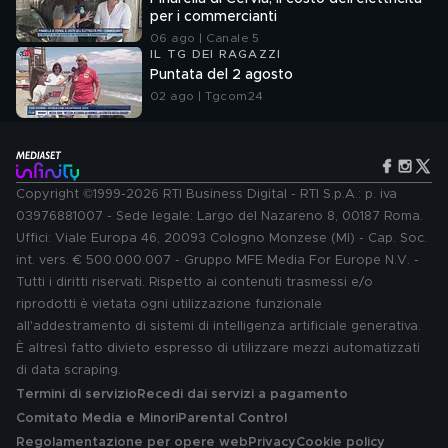
per i commercianti
06 ago | Canale 5
IL TG DEI RAGAZZI
Puntata del 2 agosto
02 ago | Tgcom24
Copyright ©1999-2026 RTI Business Digital - RTI S.p.A.: p. iva
03976881007 - Sede legale: Largo del Nazareno 8, 00187 Roma.
Uffici: Viale Europa 46, 20093 Cologno Monzese (MI) - Cap. Soc.
int. vers. € 500.000.007 - Gruppo MFE Media For Europe N.V. -
Tutti i diritti riservati. Rispetto ai contenuti trasmessi e/o
riprodotti è vietata ogni utilizzazione funzionale
all'addestramento di sistemi di intelligenza artificiale generativa.
È altresì fatto divieto espresso di utilizzare mezzi automatizzati
di data scraping.
Termini di servizio
Recedi dai servizi a pagamento
Comitato Media e Minori
Parental Control
Regolamentazione per opere web
Privacy
Cookie policy