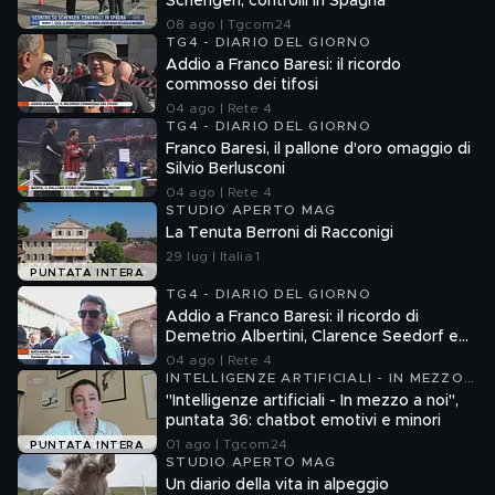
Schengen, controlli in Spagna
08 ago | Tgcom24
TG4 - DIARIO DEL GIORNO
Addio a Franco Baresi: il ricordo
commosso dei tifosi
04 ago | Rete 4
TG4 - DIARIO DEL GIORNO
Franco Baresi, il pallone d'oro omaggio di
Silvio Berlusconi
04 ago | Rete 4
STUDIO APERTO MAG
La Tenuta Berroni di Racconigi
29 lug | Italia 1
PUNTATA INTERA
TG4 - DIARIO DEL GIORNO
Addio a Franco Baresi: il ricordo di
Demetrio Albertini, Clarence Seedorf e
Giovanni Galli
04 ago | Rete 4
INTELLIGENZE ARTIFICIALI - IN MEZZO
A NOI
"Intelligenze artificiali - In mezzo a noi",
puntata 36: chatbot emotivi e minori
01 ago | Tgcom24
PUNTATA INTERA
STUDIO APERTO MAG
Un diario della vita in alpeggio