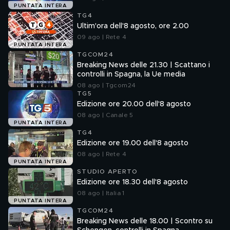
PUNTATA INTERA
TG4
Ultim'ora dell'8 agosto, ore 2.00
09 ago | Rete 4
PUNTATA INTERA
TGCOM24
Breaking News delle 21.30 | Scattano i
controlli in Spagna, la Ue media
08 ago | Tgcom24
TG5
Edizione ore 20.00 dell'8 agosto
08 ago | Canale 5
PUNTATA INTERA
TG4
Edizione ore 19.00 dell'8 agosto
08 ago | Rete 4
PUNTATA INTERA
STUDIO APERTO
Edizione ore 18.30 dell'8 agosto
08 ago | Italia 1
PUNTATA INTERA
TGCOM24
Breaking News delle 18.00 | Scontro su