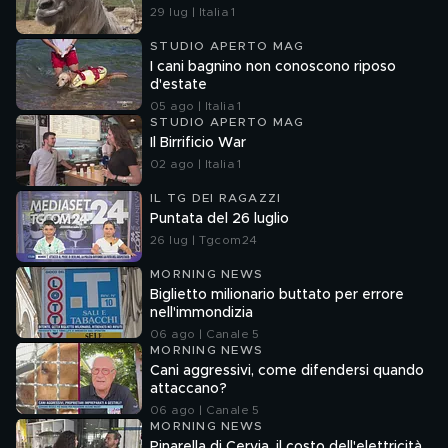
29 lug | Italia 1
STUDIO APERTO MAG
I cani bagnino non conoscono riposo
d'estate
05 ago | Italia 1
STUDIO APERTO MAG
Il Birrificio War
02 ago | Italia 1
IL TG DEI RAGAZZI
Puntata del 26 luglio
26 lug | Tgcom24
MORNING NEWS
Biglietto milionario buttato per errore
nell'immondizia
06 ago | Canale 5
MORNING NEWS
Cani aggressivi, come difendersi quando
attaccano?
06 ago | Canale 5
MORNING NEWS
Pinarella di Cervia, il costo dell'elettricità