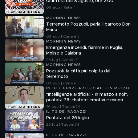
Ultim'ora dell'8 agosto, ore 2.00
09 ago | Rete 4
PUNTATA INTERA
MORNING NEWS
Terremoto Pozzuoli, parla il parroco Don
Mario
03 ago | Canale 5
MORNING NEWS
Emergenza incendi, fiamme in Puglia,
Molise e Calabria
28 lug | Canale 5
MORNING NEWS
Pozzuoli, la città più colpita dal
terremoto
03 ago | Canale 5
INTELLIGENZE ARTIFICIALI - IN MEZZO
A NOI
"Intelligenze artificiali - In mezzo a noi",
puntata 36: chatbot emotivi e minori
01 ago | Tgcom24
PUNTATA INTERA
IL TG DEI RAGAZZI
Puntata del 26 luglio
26 lug | Tgcom24
IL TG DEI RAGAZZI