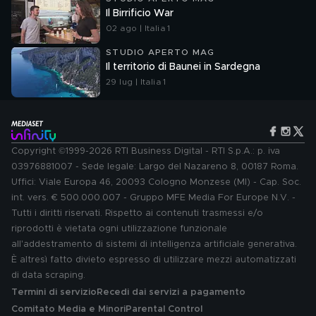
Il Birrificio War
02 ago | Italia 1
STUDIO APERTO MAG
Il territorio di Baunei in Sardegna
29 lug | Italia 1
Copyright ©1999-2026 RTI Business Digital - RTI S.p.A.: p. iva
03976881007 - Sede legale: Largo del Nazareno 8, 00187 Roma.
Uffici: Viale Europa 46, 20093 Cologno Monzese (MI) - Cap. Soc.
int. vers. € 500.000.007 - Gruppo MFE Media For Europe N.V. -
Tutti i diritti riservati. Rispetto ai contenuti trasmessi e/o
riprodotti è vietata ogni utilizzazione funzionale
all'addestramento di sistemi di intelligenza artificiale generativa.
È altresì fatto divieto espresso di utilizzare mezzi automatizzati
di data scraping.
Termini di servizio
Recedi dai servizi a pagamento
Comitato Media e Minori
Parental Control