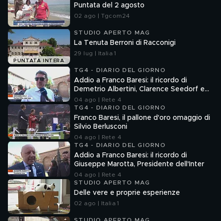
Puntata del 2 agosto
02 ago | Tgcom24
STUDIO APERTO MAG
La Tenuta Berroni di Racconigi
29 lug | Italia 1
PUNTATA INTERA
TG4 - DIARIO DEL GIORNO
Addio a Franco Baresi: il ricordo di
Demetrio Albertini, Clarence Seedorf e
Giovanni Galli
04 ago | Rete 4
TG4 - DIARIO DEL GIORNO
Franco Baresi, il pallone d'oro omaggio di
Silvio Berlusconi
04 ago | Rete 4
TG4 - DIARIO DEL GIORNO
Addio a Franco Baresi: il ricordo di
Giuseppe Marotta, Presidente dell'Inter
04 ago | Rete 4
STUDIO APERTO MAG
Delle vere e proprie esperienze
02 ago | Italia 1
STUDIO APERTO MAG