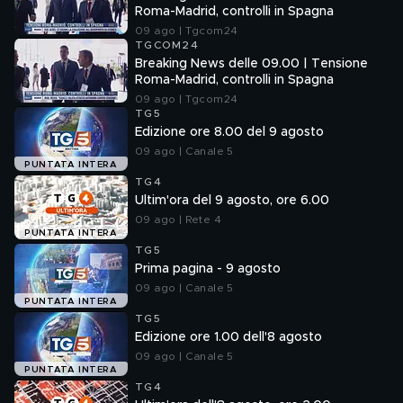
Roma-Madrid, controlli in Spagna
09 ago | Tgcom24
TGCOM24
Breaking News delle 09.00 | Tensione
Roma-Madrid, controlli in Spagna
09 ago | Tgcom24
TG5
Edizione ore 8.00 del 9 agosto
09 ago | Canale 5
PUNTATA INTERA
TG4
Ultim'ora del 9 agosto, ore 6.00
09 ago | Rete 4
PUNTATA INTERA
TG5
Prima pagina - 9 agosto
09 ago | Canale 5
PUNTATA INTERA
TG5
Edizione ore 1.00 dell'8 agosto
09 ago | Canale 5
PUNTATA INTERA
TG4