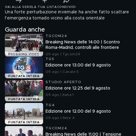
VAI ALLA SERIE
LA TUA LISTA
CONDIVIDI
Una forte perturbazione invernale ha anche fatto scattare
l'emergenza tornado vicino alla costa orientale
Guarda anche
TGCOM24
Breaking News delle 14.00 | Scontro
Roma-Madrid, controlli alle frontiere
09 ago | Tgcom24
PROSSIMO VIDEO
TG5
Edizione ore 13.00 del 9 agosto
09 ago | Canale 5
PUNTATA INTERA
STUDIO APERTO
Edizione ore 12.25 del 9 agosto
09 ago | Italia 1
PUNTATA INTERA
TG4
Edizione ore 12.00 del 9 agosto
09 ago | Rete 4
PUNTATA INTERA
TGCOM24
Breaking News delle 11.00 | Tensione