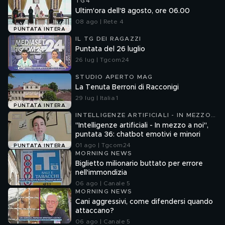
TG4
Ultim'ora dell'8 agosto, ore 06.00
08 ago | Rete 4
PUNTATA INTERA
IL TG DEI RAGAZZI
Puntata del 26 luglio
26 lug | Tgcom24
STUDIO APERTO MAG
La Tenuta Berroni di Racconigi
29 lug | Italia 1
PUNTATA INTERA
INTELLIGENZE ARTIFICIALI - IN MEZZO
A NOI
"Intelligenze artificiali - In mezzo a noi",
puntata 36: chatbot emotivi e minori
01 ago | Tgcom24
PUNTATA INTERA
MORNING NEWS
Biglietto milionario buttato per errore
nell'immondizia
06 ago | Canale 5
MORNING NEWS
Cani aggressivi, come difendersi quando
attaccano?
06 ago | Canale 5