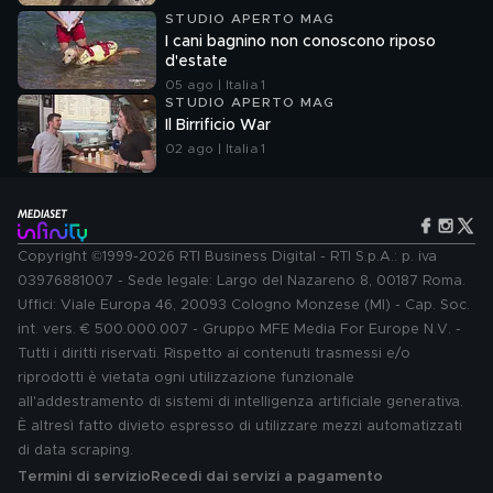
STUDIO APERTO MAG
I cani bagnino non conoscono riposo
d'estate
05 ago | Italia 1
STUDIO APERTO MAG
Il Birrificio War
02 ago | Italia 1
Copyright ©1999-2026 RTI Business Digital - RTI S.p.A.: p. iva
03976881007 - Sede legale: Largo del Nazareno 8, 00187 Roma.
Uffici: Viale Europa 46, 20093 Cologno Monzese (MI) - Cap. Soc.
int. vers. € 500.000.007 - Gruppo MFE Media For Europe N.V. -
Tutti i diritti riservati. Rispetto ai contenuti trasmessi e/o
riprodotti è vietata ogni utilizzazione funzionale
all'addestramento di sistemi di intelligenza artificiale generativa.
È altresì fatto divieto espresso di utilizzare mezzi automatizzati
di data scraping.
Termini di servizio
Recedi dai servizi a pagamento