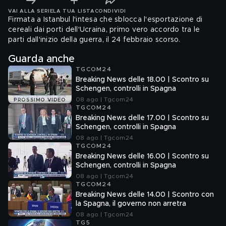
VAI ALLA SERIE
LA TUA LISTA
CONDIVIDI
Firmata a Istanbul l'intesa che sblocca l'esportazione di
cereali dai porti dell'Ucraina, primo vero accordo tra le
parti dall'inizio della guerra, il 24 febbraio scorso.
Guarda anche
TGCOM24
Breaking News delle 18.00 | Scontro su
Schengen, controlli in Spagna
08 ago | Tgcom24
PROSSIMO VIDEO
TGCOM24
Breaking News delle 17.00 | Scontro su
Schengen, controlli in Spagna
08 ago | Tgcom24
TGCOM24
Breaking News delle 16.00 | Scontro su
Schengen, controlli in Spagna
08 ago | Tgcom24
TGCOM24
Breaking News delle 14.00 | Scontro con
la Spagna, il governo non arretra
08 ago | Tgcom24
TG5