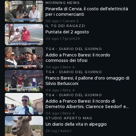
MORNING NEWS
Pinarella di Cervia, il costo dell'elettricità
per i commercianti
06 ago | Canale 5
IL TG DEI RAGAZZI
Puntata del 2 agosto
02 ago | Tgcom24
TG4 - DIARIO DEL GIORNO
Addio a Franco Baresi: il ricordo
commosso dei tifosi
04 ago | Rete 4
TG4 - DIARIO DEL GIORNO
Franco Baresi, il pallone d'oro omaggio di
Silvio Berlusconi
04 ago | Rete 4
TG4 - DIARIO DEL GIORNO
Addio a Franco Baresi: il ricordo di
Demetrio Albertini, Clarence Seedorf e
Giovanni Galli
04 ago | Rete 4
STUDIO APERTO MAG
Un diario della vita in alpeggio
29 lug | Italia 1