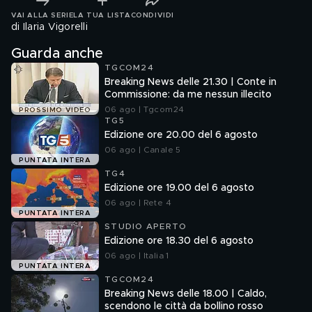
VAI ALLA SERIE
LA TUA LISTA
CONDIVIDI
di Ilaria Vigorelli
Guarda anche
TGCOM24
Breaking News delle 21.30 | Conte in
Commissione: da me nessun illecito
06 ago | Tgcom24
PROSSIMO VIDEO
TG5
Edizione ore 20.00 del 6 agosto
06 ago | Canale 5
PUNTATA INTERA
TG4
Edizione ore 19.00 del 6 agosto
06 ago | Rete 4
PUNTATA INTERA
STUDIO APERTO
Edizione ore 18.30 del 6 agosto
06 ago | Italia 1
PUNTATA INTERA
TGCOM24
Breaking News delle 18.00 | Caldo,
scendono le città da bollino rosso