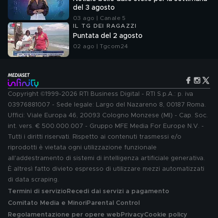
del 3 agosto
03 ago | Canale 5
IL TG DEI RAGAZZI
Puntata del 2 agosto
02 ago | Tgcom24
Copyright ©1999-2026 RTI Business Digital - RTI S.p.A.: p. iva
03976881007 - Sede legale: Largo del Nazareno 8, 00187 Roma.
Uffici: Viale Europa 46, 20093 Cologno Monzese (MI) - Cap. Soc.
int. vers. € 500.000.007 - Gruppo MFE Media For Europe N.V. -
Tutti i diritti riservati. Rispetto ai contenuti trasmessi e/o
riprodotti è vietata ogni utilizzazione funzionale
all'addestramento di sistemi di intelligenza artificiale generativa.
È altresì fatto divieto espresso di utilizzare mezzi automatizzati
di data scraping.
Termini di servizio
Recedi dai servizi a pagamento
Comitato Media e Minori
Parental Control
Regolamentazione per opere web
Privacy
Cookie policy