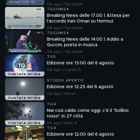
06 ago | Tgcom24
TGCOM24
Breaking News delle 17.00 | Attesa per
l'accordo Iran-Oman su Hormuz
06 ago | Tgcom24
TGCOM24
Breaking News delle 14.00 | Addio a
Guccini, poeta in musica
06 ago | Tgcom24
TG5
Edizione ore 13.00 del 6 agosto
06 ago | Canale 5
PUNTATA INTERA
STUDIO APERTO
Edizione ore 12.25 del 6 agosto
06 ago | Italia 1
PUNTATA INTERA
TG4
Mai così caldo come oggi, c'è il "bollino
rosso" in 27 città
06 ago | Rete 4
PUNTATA INTERA
TG4
Edizione ore 12.00 del 6 agosto