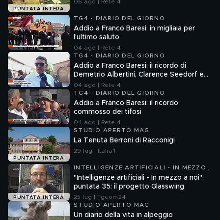
06 ago | Rete 4
PUNTATA INTERA
TG4 - DIARIO DEL GIORNO
Addio a Franco Baresi: in migliaia per
l'ultimo saluto
04 ago | Rete 4
TG4 - DIARIO DEL GIORNO
Addio a Franco Baresi: il ricordo di
Demetrio Albertini, Clarence Seedorf e
Giovanni Galli
04 ago | Rete 4
TG4 - DIARIO DEL GIORNO
Addio a Franco Baresi: il ricordo
commosso dei tifosi
04 ago | Rete 4
STUDIO APERTO MAG
La Tenuta Berroni di Racconigi
29 lug | Italia 1
PUNTATA INTERA
INTELLIGENZE ARTIFICIALI - IN MEZZO
A NOI
"Intelligenze artificiali - In mezzo a noi",
puntata 35: il progetto Glasswing
25 lug | Tgcom24
PUNTATA INTERA
STUDIO APERTO MAG
Un diario della vita in alpeggio