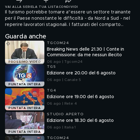
VAI ALLA SERIE
LA TUA LISTA
CONDIVIDI
Il turismo potrebbe tornare a"essere un settore trainante
per il Paese nonostante le difficoltà - da Nord a Sud - nel
reperire lavoratori stagionali. I fatturati del comparto
durante i ponti tra il 25 aprile e il primo maggio sono stati
Guarda anche
soddisfacenti, ma per gli operatori sarà il ponte del 2
TGCOM24
giugno la vera prova generale della stagione estiva."
Breaking News delle 21.30 | Conte in
Commissione: da me nessun illecito
06 ago | Tgcom24
PROSSIMO VIDEO
TG5
Edizione ore 20.00 del 6 agosto
06 ago | Canale 5
PUNTATA INTERA
TG4
Edizione ore 19.00 del 6 agosto
06 ago | Rete 4
PUNTATA INTERA
STUDIO APERTO
Edizione ore 18.30 del 6 agosto
06 ago | Italia 1
PUNTATA INTERA
TGCOM24