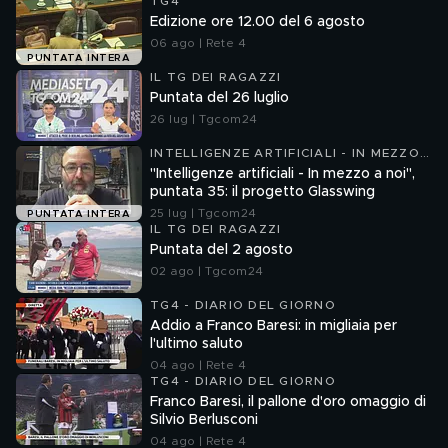
TG4
Edizione ore 12.00 del 6 agosto
06 ago | Rete 4
PUNTATA INTERA
IL TG DEI RAGAZZI
Puntata del 26 luglio
26 lug | Tgcom24
INTELLIGENZE ARTIFICIALI - IN MEZZO
A NOI
"Intelligenze artificiali - In mezzo a noi",
puntata 35: il progetto Glasswing
25 lug | Tgcom24
PUNTATA INTERA
IL TG DEI RAGAZZI
Puntata del 2 agosto
02 ago | Tgcom24
TG4 - DIARIO DEL GIORNO
Addio a Franco Baresi: in migliaia per
l'ultimo saluto
04 ago | Rete 4
TG4 - DIARIO DEL GIORNO
Franco Baresi, il pallone d'oro omaggio di
Silvio Berlusconi
04 ago | Rete 4