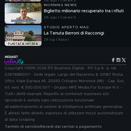
06 ago | Canale 5
MORNING NEWS
Biglietto milionario recuperato tra i rifiuti
06 ago | Canale 5
STUDIO APERTO MAG
La Tenuta Berroni di Racconigi
29 lug | Italia 1
PUNTATA INTERA
Copyright ©1999-2026 RTI Business Digital - RTI S.p.A.: p. iva
03976881007 - Sede legale: Largo del Nazareno 8, 00187 Roma.
Uffici: Viale Europa 46, 20093 Cologno Monzese (MI) - Cap. Soc.
int. vers. € 500.000.007 - Gruppo MFE Media For Europe N.V. -
Tutti i diritti riservati. Rispetto ai contenuti trasmessi e/o
riprodotti è vietata ogni utilizzazione funzionale
all'addestramento di sistemi di intelligenza artificiale generativa.
È altresì fatto divieto espresso di utilizzare mezzi automatizzati
di data scraping.
Termini di servizio
Recedi dai servizi a pagamento