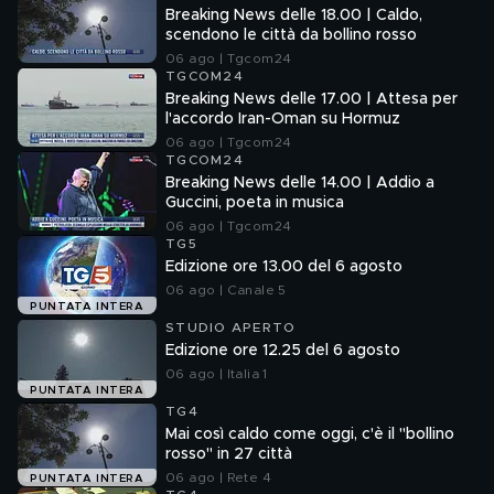
Breaking News delle 18.00 | Caldo,
scendono le città da bollino rosso
06 ago | Tgcom24
TGCOM24
Breaking News delle 17.00 | Attesa per
l'accordo Iran-Oman su Hormuz
06 ago | Tgcom24
TGCOM24
Breaking News delle 14.00 | Addio a
Guccini, poeta in musica
06 ago | Tgcom24
TG5
Edizione ore 13.00 del 6 agosto
06 ago | Canale 5
PUNTATA INTERA
STUDIO APERTO
Edizione ore 12.25 del 6 agosto
06 ago | Italia 1
PUNTATA INTERA
TG4
Mai così caldo come oggi, c'è il "bollino
rosso" in 27 città
06 ago | Rete 4
PUNTATA INTERA