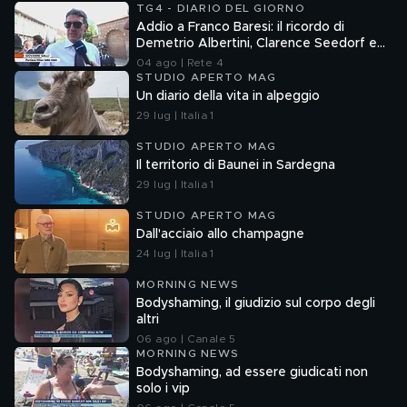
TG4 - DIARIO DEL GIORNO
Addio a Franco Baresi: il ricordo di
Demetrio Albertini, Clarence Seedorf e
Giovanni Galli
04 ago | Rete 4
STUDIO APERTO MAG
Un diario della vita in alpeggio
29 lug | Italia 1
STUDIO APERTO MAG
Il territorio di Baunei in Sardegna
29 lug | Italia 1
STUDIO APERTO MAG
Dall'acciaio allo champagne
24 lug | Italia 1
MORNING NEWS
Bodyshaming, il giudizio sul corpo degli
altri
06 ago | Canale 5
MORNING NEWS
Bodyshaming, ad essere giudicati non
solo i vip