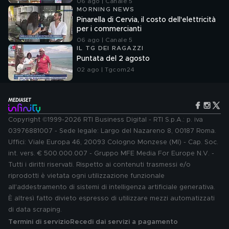
06 ago | Canale 5
MORNING NEWS
Pinarella di Cervia, il costo dell'elettricità
per i commercianti
06 ago | Canale 5
IL TG DEI RAGAZZI
Puntata del 2 agosto
02 ago | Tgcom24
Copyright ©1999-2026 RTI Business Digital - RTI S.p.A.: p. iva
03976881007 - Sede legale: Largo del Nazareno 8, 00187 Roma.
Uffici: Viale Europa 46, 20093 Cologno Monzese (MI) - Cap. Soc.
int. vers. € 500.000.007 - Gruppo MFE Media For Europe N.V. -
Tutti i diritti riservati. Rispetto ai contenuti trasmessi e/o
riprodotti è vietata ogni utilizzazione funzionale
all'addestramento di sistemi di intelligenza artificiale generativa.
È altresì fatto divieto espresso di utilizzare mezzi automatizzati
di data scraping.
Termini di servizio
Recedi dai servizi a pagamento