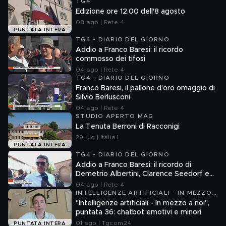
TG4
Edizione ore 12.00 dell'8 agosto
08 ago | Rete 4
PUNTATA INTERA
TG4 - DIARIO DEL GIORNO
Addio a Franco Baresi: il ricordo
commosso dei tifosi
04 ago | Rete 4
TG4 - DIARIO DEL GIORNO
Franco Baresi, il pallone d'oro omaggio di
Silvio Berlusconi
04 ago | Rete 4
STUDIO APERTO MAG
La Tenuta Berroni di Racconigi
29 lug | Italia 1
PUNTATA INTERA
TG4 - DIARIO DEL GIORNO
Addio a Franco Baresi: il ricordo di
Demetrio Albertini, Clarence Seedorf e
Giovanni Galli
04 ago | Rete 4
INTELLIGENZE ARTIFICIALI - IN MEZZO
A NOI
"Intelligenze artificiali - In mezzo a noi",
puntata 36: chatbot emotivi e minori
01 ago | Tgcom24
PUNTATA INTERA