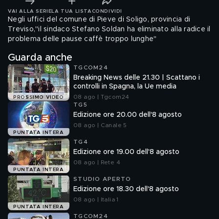
VAI ALLA SERIE
LA TUA LISTA
CONDIVIDI
Negli uffici del comune di Pieve di Soligo, provincia di
Treviso,"il sindaco Stefano Soldan ha eliminato alla radice il
problema delle pause caffè troppo lunghe"
Guarda anche
TGCOM24
Breaking News delle 21.30 | Scattano i
controlli in Spagna, la Ue media
08 ago | Tgcom24
PROSSIMO VIDEO
TG5
Edizione ore 20.00 dell'8 agosto
08 ago | Canale 5
PUNTATA INTERA
TG4
Edizione ore 19.00 dell'8 agosto
08 ago | Rete 4
PUNTATA INTERA
STUDIO APERTO
Edizione ore 18.30 dell'8 agosto
08 ago | Italia 1
PUNTATA INTERA
TGCOM24