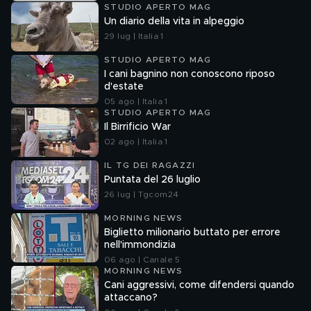
STUDIO APERTO MAG
Un diario della vita in alpeggio
29 lug | Italia 1
STUDIO APERTO MAG
I cani bagnino non conoscono riposo
d'estate
05 ago | Italia 1
STUDIO APERTO MAG
Il Birrificio War
02 ago | Italia 1
IL TG DEI RAGAZZI
Puntata del 26 luglio
26 lug | Tgcom24
MORNING NEWS
Biglietto milionario buttato per errore
nell'immondizia
06 ago | Canale 5
MORNING NEWS
Cani aggressivi, come difendersi quando
attaccano?