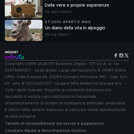
Delle vere e proprie esperienze
02 ago | Italia 1
STUDIO APERTO MAG
Un diario della vita in alpeggio
29 lug | Italia 1
Copyright ©1999-2026 RTI Business Digital - RTI S.p.A.: p. iva
03976881007 - Sede legale: Largo del Nazareno 8, 00187 Roma.
Uffici: Viale Europa 46, 20093 Cologno Monzese (MI) - Cap. Soc.
int. vers. € 500.000.007 - Gruppo MFE Media For Europe N.V. -
Tutti i diritti riservati. Rispetto ai contenuti trasmessi e/o
riprodotti è vietata ogni utilizzazione funzionale
all'addestramento di sistemi di intelligenza artificiale generativa.
È altresì fatto divieto espresso di utilizzare mezzi automatizzati
di data scraping.
Termini di servizio
Recedi dai servizi a pagamento
Comitato Media e Minori
Parental Control