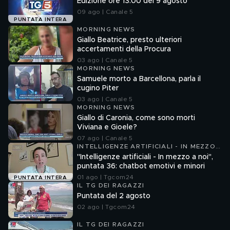
Edizione ore 13.00 del 9 agosto
09 ago | Canale 5
PUNTATA INTERA
MORNING NEWS
Giallo Beatrice, presto ulteriori
accertamenti della Procura
03 ago | Canale 5
MORNING NEWS
Samuele morto a Barcellona, parla il
cugino Piter
03 ago | Canale 5
MORNING NEWS
Giallo di Caronia, come sono morti
Viviana e Gioele?
07 ago | Canale 5
INTELLIGENZE ARTIFICIALI - IN MEZZO
A NOI
"Intelligenze artificiali - In mezzo a noi",
puntata 36: chatbot emotivi e minori
01 ago | Tgcom24
PUNTATA INTERA
IL TG DEI RAGAZZI
Puntata del 2 agosto
02 ago | Tgcom24
IL TG DEI RAGAZZI