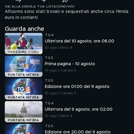
VAI ALLA SERIE
LA TUA LISTA
CONDIVIDI
All'uomo sono stati trovati e sequestrati anche circa 14mila
euro in contanti
Guarda anche
TG4
Ultim'ora del 10 agosto, ore 06.00
10 ago | Rete 4
PROSSIMO VIDEO
TG5
Prima pagina - 10 agosto
10 ago | Canale 5
PUNTATA INTERA
TG5
Edizione ore 01.00 del 9 agosto
10 ago | Canale 5
PUNTATA INTERA
TG4
Ultim'ora del 9 agosto, ore 02.00
10 ago | Rete 4
PUNTATA INTERA
TG5
Edizione ore 20.00 del 9 agosto