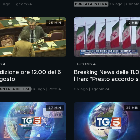
oeta in musica
6 ago | Tgcom24
06 ago | Canale
PUNTATA INTERA
25 MIN
2 MIN
G4
TGCOM24
dizione ore 12.00 del 6
Breaking News delle 11.
gosto
| Iran: "Presto accordo s
Usa non ci sabotano"
06 ago | Rete 4
06 ago | Tgcom24
UNTATA INTERA
67 MIN
35 MIN