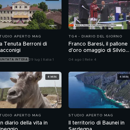
TUDIO APERTO MAG
TG4 - DIARIO DEL GIORNO
a Tenuta Berroni di
Franco Baresi, il pallone
acconigi
d'oro omaggio di Silvio
Berlusconi
29 lug | Italia 1
04 ago | Rete 4
UNTATA INTERA
4 MIN
4 MIN
TUDIO APERTO MAG
STUDIO APERTO MAG
n diario della vita in
Il territorio di Baunei in
lpeggio
Sardegna