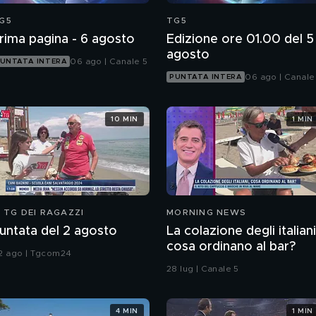
G5
TG5
rima pagina - 6 agosto
Edizione ore 01.00 del 5
agosto
06 ago | Canale 5
UNTATA INTERA
06 ago | Canale
PUNTATA INTERA
10 MIN
1 MIN
L TG DEI RAGAZZI
MORNING NEWS
untata del 2 agosto
La colazione degli italiani
cosa ordinano al bar?
2 ago | Tgcom24
28 lug | Canale 5
4 MIN
1 MIN