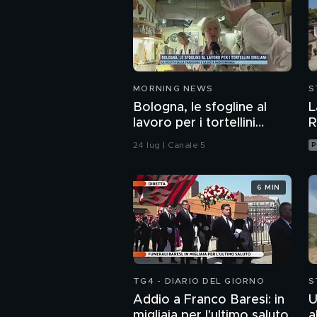
MORNING NEWS
S
Bologna, le sfogline al
L
lavoro per i tortellini
R
emiliani
24 lug | Canale 5
P
6 MIN
TG4 - DIARIO DEL GIORNO
S
Addio a Franco Baresi: in
U
migliaia per l'ultimo saluto
a