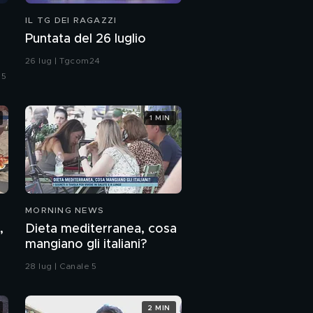
IL TG DEI RAGAZZI
Puntata del 26 luglio
26 lug | Tgcom24
 5
1 MIN
MORNING NEWS
,
Dieta mediterranea, cosa
mangiano gli italiani?
28 lug | Canale 5
2 MIN