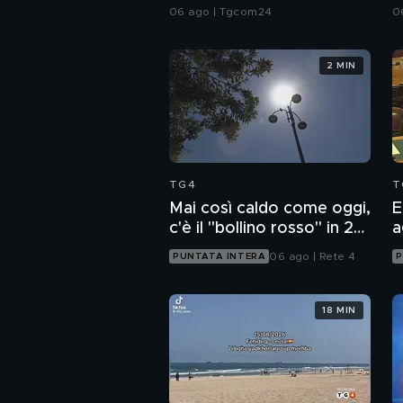
l'accordo Iran-Oman su
p
06 ago | Tgcom24
0
Hormuz
2 MIN
TG4
T
Mai così caldo come oggi,
E
c'è il "bollino rosso" in 27
a
città
06 ago | Rete 4
PUNTATA INTERA
P
18 MIN