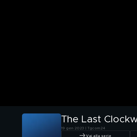
The Last Clockwi
19 gen 2023 | Tgcom24
Vai alla serie