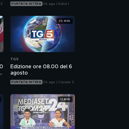
 5
06 ago | Italia 1
PUNTATA INTERA
35 MIN
TG5
00
Edizione ore 08.00 del 6
e
agosto
06 ago | Canale 5
PUNTATA INTERA
11 MIN