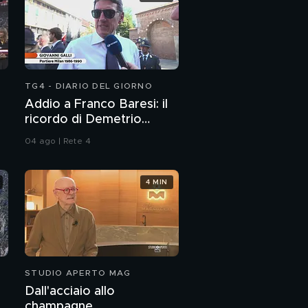
TG4 - DIARIO DEL GIORNO
Addio a Franco Baresi: il
ricordo di Demetrio
Albertini, Clarence
04 ago | Rete 4
Seedorf e Giovanni Galli
4 MIN
STUDIO APERTO MAG
Dall'acciaio allo
champagne