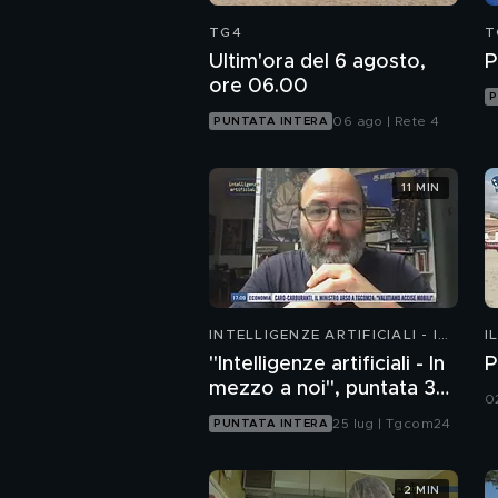
TG4
T
Ultim'ora del 6 agosto,
P
ore 06.00
P
06 ago | Rete 4
PUNTATA INTERA
11 MIN
INTELLIGENZE ARTIFICIALI - IN
I
MEZZO A NOI
"Intelligenze artificiali - In
P
mezzo a noi", puntata 35:
0
il progetto Glasswing
25 lug | Tgcom24
PUNTATA INTERA
2 MIN