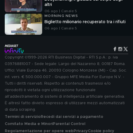
altri
06 ago | Canale 5
MORNING NEWS
Biglietto milionario recuperato tra i rifiuti
06 ago | Canale 5
Copyright ©1999-2026 RTI Business Digital - RTI S.p.A.: p. iva
03976881007 - Sede legale: Largo del Nazareno 8, 00187 Roma.
Uffici: Viale Europa 46, 20093 Cologno Monzese (MI) - Cap. Soc.
int. vers. € 500.000.007 - Gruppo MFE Media For Europe N.V. -
Tutti i diritti riservati. Rispetto ai contenuti trasmessi e/o
riprodotti è vietata ogni utilizzazione funzionale
all'addestramento di sistemi di intelligenza artificiale generativa.
È altresì fatto divieto espresso di utilizzare mezzi automatizzati
di data scraping.
Termini di servizio
Recedi dai servizi a pagamento
Comitato Media e Minori
Parental Control
Regolamentazione per opere web
Privacy
Cookie policy