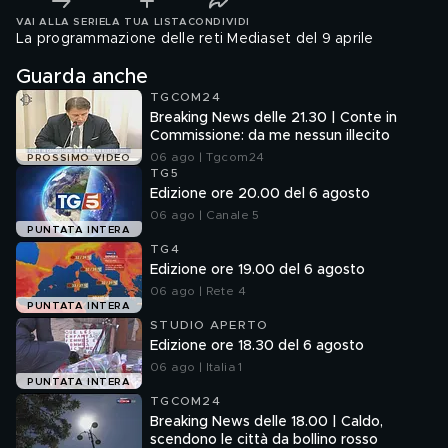
VAI ALLA SERIE
LA TUA LISTA
CONDIVIDI
La programmazione delle reti Mediaset del 9 aprile
Guarda anche
TGCOM24
Breaking News delle 21.30 | Conte in
Commissione: da me nessun illecito
06 ago | Tgcom24
PROSSIMO VIDEO
TG5
Edizione ore 20.00 del 6 agosto
06 ago | Canale 5
PUNTATA INTERA
TG4
Edizione ore 19.00 del 6 agosto
06 ago | Rete 4
PUNTATA INTERA
STUDIO APERTO
Edizione ore 18.30 del 6 agosto
06 ago | Italia 1
PUNTATA INTERA
TGCOM24
Breaking News delle 18.00 | Caldo,
scendono le città da bollino rosso