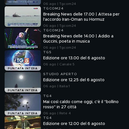
06 ago | Tgcom24
TGCOM24
Breaking News delle 17.00 | Attesa per
l'accordo Iran-Oman su Hormuz
06 ago | Tgcom24
TGCOM24
Breaking News delle 14.00 | Addio a
Guccini, poeta in musica
06 ago | Tgcom24
TG5
Edizione ore 13.00 del 6 agosto
06 ago | Canale 5
PUNTATA INTERA
STUDIO APERTO
Edizione ore 12.25 del 6 agosto
06 ago | Italia 1
PUNTATA INTERA
TG4
Mai così caldo come oggi, c'è il "bollino
rosso" in 27 città
06 ago | Rete 4
PUNTATA INTERA
TG4
Edizione ore 12.00 del 6 agosto