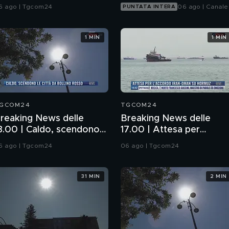
ommissione: da me
6 ago | Tgcom24
06 ago | Canale
PUNTATA INTERA
essun illecito
1 MIN
1 MIN
GCOM24
TGCOM24
reaking News delle
Breaking News delle
8.00 | Caldo, scendono
17.00 | Attesa per
e città da bollino rosso
l'accordo Iran-Oman su
6 ago | Tgcom24
06 ago | Tgcom24
Hormuz
31 MIN
2 MIN