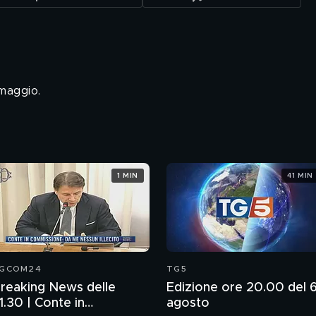
maggio.
1 MIN
41 MIN
GCOM24
TG5
reaking News delle
Edizione ore 20.00 del 
1.30 | Conte in
agosto