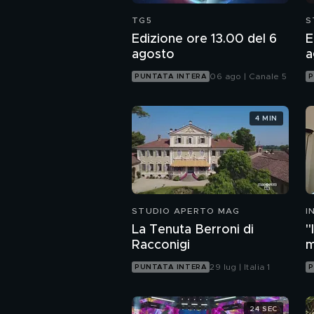
TG5
S
Edizione ore 13.00 del 6
E
agosto
a
06 ago | Canale 5
PUNTATA INTERA
P
4 MIN
STUDIO APERTO MAG
I
M
La Tenuta Berroni di
"
Racconigi
m
c
29 lug | Italia 1
PUNTATA INTERA
P
24 SEC