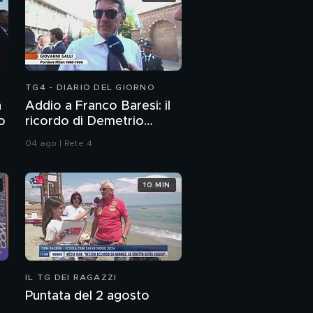
TG4 - DIARIO DEL GIORNO
n
Addio a Franco Baresi: il
to
ricordo di Demetrio
Albertini, Clarence
04 ago | Rete 4
Seedorf e Giovanni Galli
10 MIN
IL TG DEI RAGAZZI
Puntata del 2 agosto