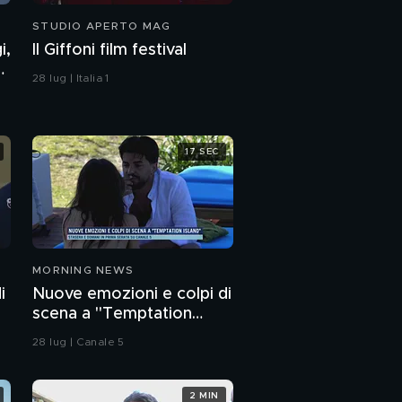
STUDIO APERTO MAG
i,
Il Giffoni film festival
7
28 lug | Italia 1
17 SEC
MORNING NEWS
i
Nuove emozioni e colpi di
scena a "Temptation
Island"
28 lug | Canale 5
2 MIN