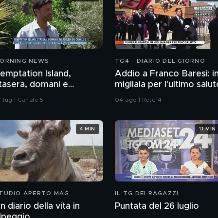
ORNING NEWS
TG4 - DIARIO DEL GIORNO
emptation Island,
Addio a Franco Baresi: i
tasera, domani e
migliaia per l'ultimo salu
ercoledì su Canale 5
 lug | Canale 5
04 ago | Rete 4
4 MIN
11 MIN
TUDIO APERTO MAG
IL TG DEI RAGAZZI
n diario della vita in
Puntata del 26 luglio
lpeggio