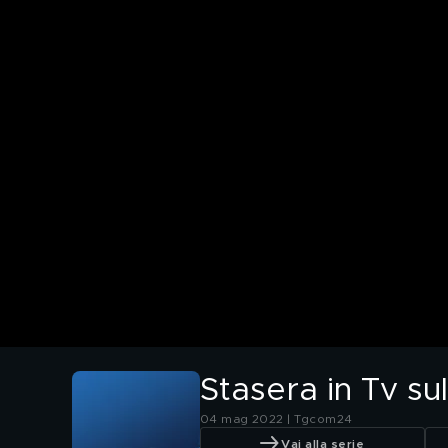
Stasera in Tv su
04 mag 2022 | Tgcom24
Vai alla serie