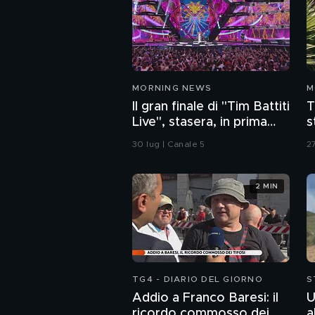
MORNING NEWS
M
Il gran finale di "Tim Battiti
T
Live", stasera, in prima
s
serata, su Canale 5
m
30 lug | Canale 5
27
2 MIN
TG4 - DIARIO DEL GIORNO
S
Addio a Franco Baresi: il
U
ricordo commosso dei
a