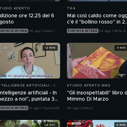
TUDIO APERTO
TG4
dizione ore 12.25 del 6
Mai così caldo come ogg
gosto
c'è il "bollino rosso" in 2
città
06 ago | Italia 1
06 ago | Rete 4
UNTATA INTERA
PUNTATA INTERA
12 MIN
4 MIN
NTELLIGENZE ARTIFICIALI - IN
STUDIO APERTO MAG
EZZO A NOI
Intelligenze artificiali - In
"Gli insospettabili" libro d
ezzo a noi", puntata 36:
Mimmo Di Marzo
hatbot emotivi e minori
01 ago | Tgcom24
05 ago | Italia 1
UNTATA INTERA
29 SEC
6 MIN