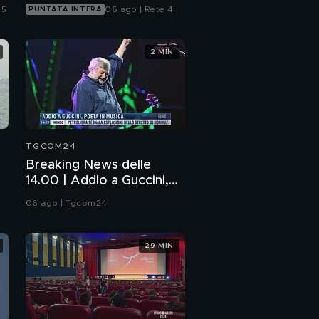
 5
06 ago | Rete 4
PUNTATA INTERA
2 MIN
TGCOM24
Breaking News delle
14.00 | Addio a Guccini,
poeta in musica
06 ago | Tgcom24
29 MIN