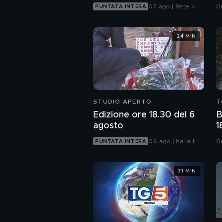
C
07 ago | Rete 4
0
PUNTATA INTERA
n
24 MIN
STUDIO APERTO
T
Edizione ore 18.30 del 6
B
agosto
1
l
06 ago | Italia 1
0
PUNTATA INTERA
31 MIN