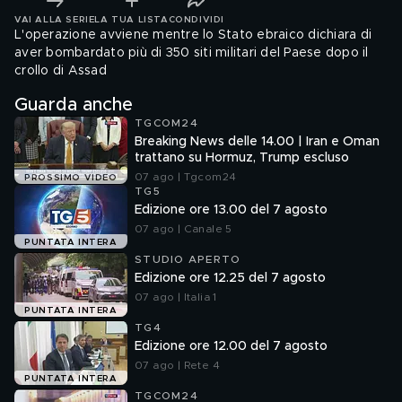
VAI ALLA SERIE
LA TUA LISTA
CONDIVIDI
L'operazione avviene mentre lo Stato ebraico dichiara di
aver bombardato più di 350 siti militari del Paese dopo il
crollo di Assad
Guarda anche
TGCOM24
Breaking News delle 14.00 | Iran e Oman
trattano su Hormuz, Trump escluso
07 ago | Tgcom24
PROSSIMO VIDEO
TG5
Edizione ore 13.00 del 7 agosto
07 ago | Canale 5
PUNTATA INTERA
STUDIO APERTO
Edizione ore 12.25 del 7 agosto
07 ago | Italia 1
PUNTATA INTERA
TG4
Edizione ore 12.00 del 7 agosto
07 ago | Rete 4
PUNTATA INTERA
TGCOM24