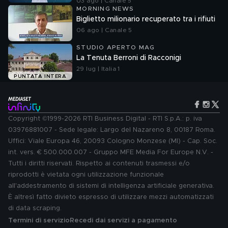
03 ago | Canale 5
MORNING NEWS
Biglietto milionario recuperato tra i rifiuti
06 ago | Canale 5
STUDIO APERTO MAG
La Tenuta Berroni di Racconigi
29 lug | Italia 1
PUNTATA INTERA
Copyright ©1999-2026 RTI Business Digital - RTI S.p.A.: p. iva
03976881007 - Sede legale: Largo del Nazareno 8, 00187 Roma.
Uffici: Viale Europa 46, 20093 Cologno Monzese (MI) - Cap. Soc.
int. vers. € 500.000.007 - Gruppo MFE Media For Europe N.V. -
Tutti i diritti riservati. Rispetto ai contenuti trasmessi e/o
riprodotti è vietata ogni utilizzazione funzionale
all'addestramento di sistemi di intelligenza artificiale generativa.
È altresì fatto divieto espresso di utilizzare mezzi automatizzati
di data scraping.
Termini di servizio
Recedi dai servizi a pagamento