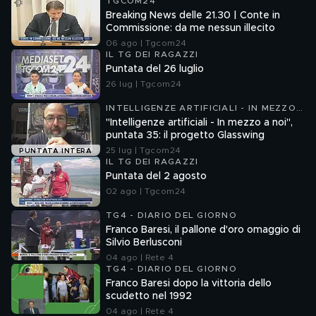
TGCOM24
Breaking News delle 21.30 | Conte in
Commissione: da me nessun illecito
06 ago | Tgcom24
IL TG DEI RAGAZZI
Puntata del 26 luglio
26 lug | Tgcom24
INTELLIGENZE ARTIFICIALI - IN MEZZO
A NOI
"Intelligenze artificiali - In mezzo a noi",
puntata 35: il progetto Glasswing
25 lug | Tgcom24
PUNTATA INTERA
IL TG DEI RAGAZZI
Puntata del 2 agosto
02 ago | Tgcom24
TG4 - DIARIO DEL GIORNO
Franco Baresi, il pallone d'oro omaggio di
Silvio Berlusconi
04 ago | Rete 4
TG4 - DIARIO DEL GIORNO
Franco Baresi dopo la vittoria dello
scudetto nel 1992
04 ago | Rete 4