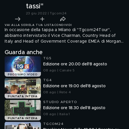
tassi"
23 giu 2022 | Tgcom24
VAI ALLA SERIE
LA TUA LISTA
CONDIVIDI
In occasione della tappa a Milano di "Tgcom24Tour",
abbiamo intervistato il Vice Chairman, Country Head of
Italy and Head of Government Coverage EMEA di Morgan
Stanley
Guarda anche
TG5
Edizione ore 20.00 dell'8 agosto
08 ago | Canale 5
PROSSIMO VIDEO
TG4
Edizione ore 19.00 dell'8 agosto
08 ago | Rete 4
PUNTATA INTERA
STUDIO APERTO
Edizione ore 18.30 dell'8 agosto
08 ago | Italia 1
PUNTATA INTERA
TGCOM24