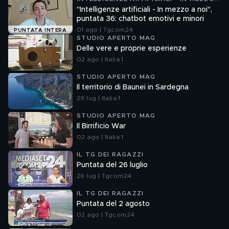
A NOI
"Intelligenze artificiali - In mezzo a noi",
puntata 36: chatbot emotivi e minori
01 ago | Tgcom24
PUNTATA INTERA
STUDIO APERTO MAG
Delle vere e proprie esperienze
02 ago | Italia 1
STUDIO APERTO MAG
Il territorio di Baunei in Sardegna
29 lug | Italia 1
STUDIO APERTO MAG
Il Birrificio War
02 ago | Italia 1
IL TG DEI RAGAZZI
Puntata del 26 luglio
26 lug | Tgcom24
IL TG DEI RAGAZZI
Puntata del 2 agosto
02 ago | Tgcom24