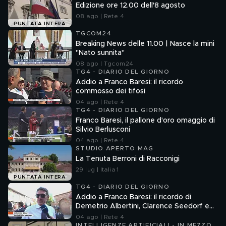
Edizione ore 12.00 dell'8 agosto
08 ago | Rete 4
PUNTATA INTERA
TGCOM24
Breaking News delle 11.00 | Nasce la mini
"Nato sunnita"
08 ago | Tgcom24
TG4 - DIARIO DEL GIORNO
Addio a Franco Baresi: il ricordo
commosso dei tifosi
04 ago | Rete 4
TG4 - DIARIO DEL GIORNO
Franco Baresi, il pallone d'oro omaggio di
Silvio Berlusconi
04 ago | Rete 4
STUDIO APERTO MAG
La Tenuta Berroni di Racconigi
29 lug | Italia 1
PUNTATA INTERA
TG4 - DIARIO DEL GIORNO
Addio a Franco Baresi: il ricordo di
Demetrio Albertini, Clarence Seedorf e
Giovanni Galli
04 ago | Rete 4
INTELLIGENZE ARTIFICIALI - IN MEZZO