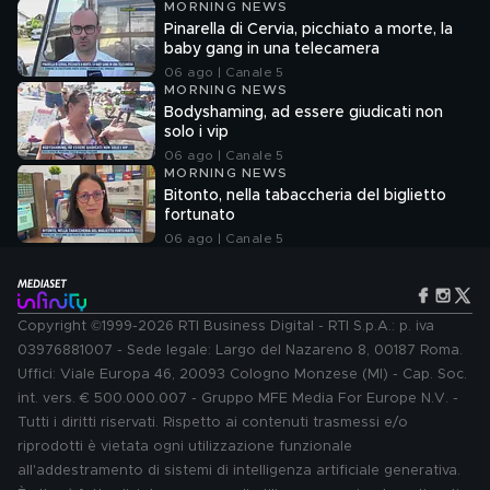
MORNING NEWS
Pinarella di Cervia, picchiato a morte, la
baby gang in una telecamera
06 ago | Canale 5
MORNING NEWS
Bodyshaming, ad essere giudicati non
solo i vip
06 ago | Canale 5
MORNING NEWS
Bitonto, nella tabaccheria del biglietto
fortunato
06 ago | Canale 5
Copyright ©1999-2026 RTI Business Digital - RTI S.p.A.: p. iva
03976881007 - Sede legale: Largo del Nazareno 8, 00187 Roma.
Uffici: Viale Europa 46, 20093 Cologno Monzese (MI) - Cap. Soc.
int. vers. € 500.000.007 - Gruppo MFE Media For Europe N.V. -
Tutti i diritti riservati. Rispetto ai contenuti trasmessi e/o
riprodotti è vietata ogni utilizzazione funzionale
all'addestramento di sistemi di intelligenza artificiale generativa.