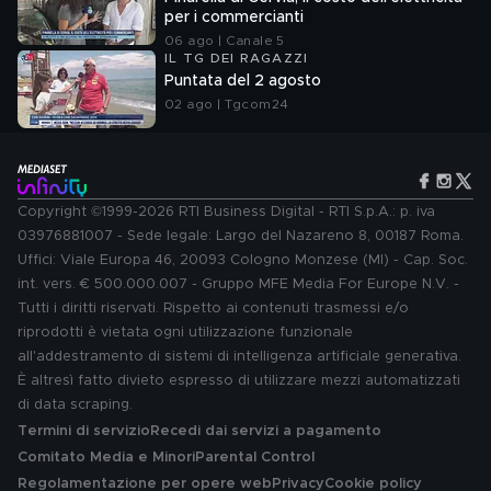
per i commercianti
06 ago | Canale 5
IL TG DEI RAGAZZI
Puntata del 2 agosto
02 ago | Tgcom24
Copyright ©1999-2026 RTI Business Digital - RTI S.p.A.: p. iva
03976881007 - Sede legale: Largo del Nazareno 8, 00187 Roma.
Uffici: Viale Europa 46, 20093 Cologno Monzese (MI) - Cap. Soc.
int. vers. € 500.000.007 - Gruppo MFE Media For Europe N.V. -
Tutti i diritti riservati. Rispetto ai contenuti trasmessi e/o
riprodotti è vietata ogni utilizzazione funzionale
all'addestramento di sistemi di intelligenza artificiale generativa.
È altresì fatto divieto espresso di utilizzare mezzi automatizzati
di data scraping.
Termini di servizio
Recedi dai servizi a pagamento
Comitato Media e Minori
Parental Control
Regolamentazione per opere web
Privacy
Cookie policy