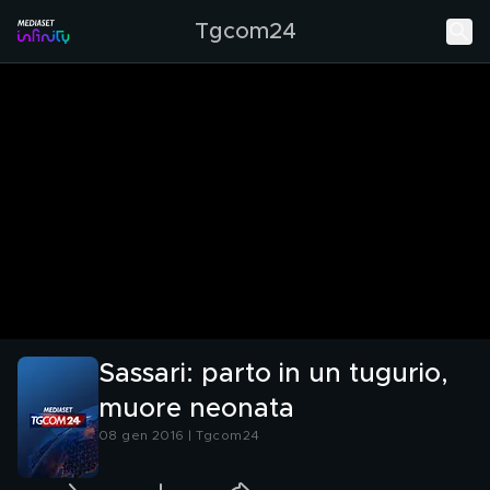
Tgcom24
Sassari: parto in un tugurio,
muore neonata
08 gen 2016 | Tgcom24