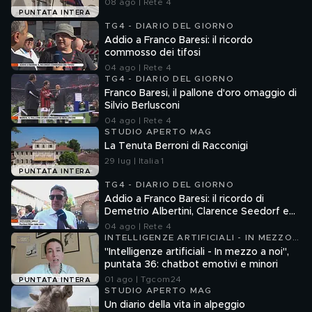
08 ago | Rete 4
PUNTATA INTERA
TG4 - DIARIO DEL GIORNO
Addio a Franco Baresi: il ricordo
commosso dei tifosi
04 ago | Rete 4
TG4 - DIARIO DEL GIORNO
Franco Baresi, il pallone d'oro omaggio di
Silvio Berlusconi
04 ago | Rete 4
STUDIO APERTO MAG
La Tenuta Berroni di Racconigi
29 lug | Italia 1
PUNTATA INTERA
TG4 - DIARIO DEL GIORNO
Addio a Franco Baresi: il ricordo di
Demetrio Albertini, Clarence Seedorf e
Giovanni Galli
04 ago | Rete 4
INTELLIGENZE ARTIFICIALI - IN MEZZO
A NOI
"Intelligenze artificiali - In mezzo a noi",
puntata 36: chatbot emotivi e minori
01 ago | Tgcom24
PUNTATA INTERA
STUDIO APERTO MAG
Un diario della vita in alpeggio