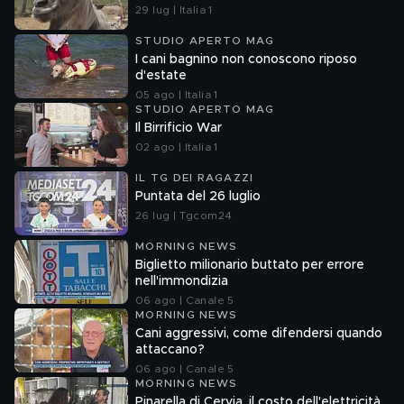
29 lug | Italia 1
STUDIO APERTO MAG
I cani bagnino non conoscono riposo
d'estate
05 ago | Italia 1
STUDIO APERTO MAG
Il Birrificio War
02 ago | Italia 1
IL TG DEI RAGAZZI
Puntata del 26 luglio
26 lug | Tgcom24
MORNING NEWS
Biglietto milionario buttato per errore
nell'immondizia
06 ago | Canale 5
MORNING NEWS
Cani aggressivi, come difendersi quando
attaccano?
06 ago | Canale 5
MORNING NEWS
Pinarella di Cervia, il costo dell'elettricità