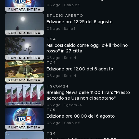
06 ago | Canale 5
PUNTATA INTERA
STUDIO APERTO
Edizione ore 12.25 del 6 agosto
06 ago | Italia 1
PUNTATA INTERA
TG4
Mai così caldo come oggi, c'è il "bollino
rosso" in 27 città
06 ago | Rete 4
PUNTATA INTERA
TG4
Edizione ore 12.00 del 6 agosto
06 ago | Rete 4
PUNTATA INTERA
TGCOM24
Breaking News delle 11.00 | Iran: "Presto
accordo se Usa non ci sabotano"
06 ago | Tgcom24
TG5
Edizione ore 08.00 del 6 agosto
06 ago | Canale 5
PUNTATA INTERA
TG4