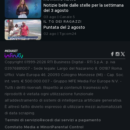
Notizie belle dalle stelle per la settimana
del 3 agosto
03 ago | Canale 5
IL TG DEI RAGAZZI
Puntata del 2 agosto
02 ago | Tgcom24
Copyright ©1999-2026 RTI Business Digital - RTI S.p.A.: p. iva
03976881007 - Sede legale: Largo del Nazareno 8, 00187 Roma.
Uffici: Viale Europa 46, 20093 Cologno Monzese (MI) - Cap. Soc.
int. vers. € 500.000.007 - Gruppo MFE Media For Europe N.V. -
Tutti i diritti riservati. Rispetto ai contenuti trasmessi e/o
riprodotti è vietata ogni utilizzazione funzionale
all'addestramento di sistemi di intelligenza artificiale generativa.
È altresì fatto divieto espresso di utilizzare mezzi automatizzati
di data scraping.
Termini di servizio
Recedi dai servizi a pagamento
Comitato Media e Minori
Parental Control