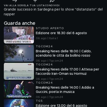
VAI ALLA SERIE
LA TUA LISTA
CONDIVIDI
Grande successo in Sardegna per lo show "distanziato" del
rapper
Guarda anche
STUDIO APERTO
Edizione ore 18.30 del 6 agosto
06 ago | Italia 1
PROSSIMO VIDEO
TGCOM24
Breaking News delle 18.00 | Caldo,
scendono le città da bollino rosso
06 ago | Tgcom24
TGCOM24
Breaking News delle 17.00 | Attesa per
l'accordo Iran-Oman su Hormuz
06 ago | Tgcom24
TGCOM24
Breaking News delle 14.00 | Addio a
Guccini, poeta in musica
06 ago | Tgcom24
TG5
Edizione ore 13.00 del 6 agosto