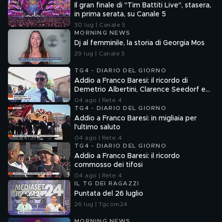
Il gran finale di "Tim Battiti Live", stasera,
in prima serata, su Canale 5
30 lug | Canale 5
MORNING NEWS
Dj al femminile, la storia di Georgia Mos
29 lug | Canale 5
TG4 - DIARIO DEL GIORNO
Addio a Franco Baresi: il ricordo di
Demetrio Albertini, Clarence Seedorf e
Giovanni Galli
04 ago | Rete 4
TG4 - DIARIO DEL GIORNO
Addio a Franco Baresi: in migliaia per
l'ultimo saluto
04 ago | Rete 4
TG4 - DIARIO DEL GIORNO
Addio a Franco Baresi: il ricordo
commosso dei tifosi
04 ago | Rete 4
IL TG DEI RAGAZZI
Puntata del 26 luglio
26 lug | Tgcom24
MORNING NEWS