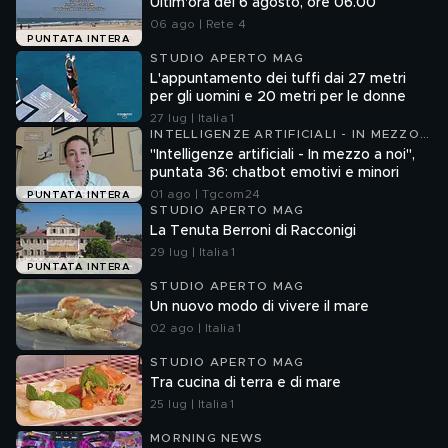
Ultim'ora del 6 agosto, ore 06.00
06 ago | Rete 4
PUNTATA INTERA
STUDIO APERTO MAG
L'appuntamento dei tuffi dai 27 metri
per gli uomini e 20 metri per le donne
27 lug | Italia 1
INTELLIGENZE ARTIFICIALI - IN MEZZO
A NOI
"Intelligenze artificiali - In mezzo a noi",
puntata 36: chatbot emotivi e minori
01 ago | Tgcom24
PUNTATA INTERA
STUDIO APERTO MAG
La Tenuta Berroni di Racconigi
29 lug | Italia 1
PUNTATA INTERA
STUDIO APERTO MAG
Un nuovo modo di vivere il mare
02 ago | Italia 1
STUDIO APERTO MAG
Tra cucina di terra e di mare
25 lug | Italia 1
MORNING NEWS