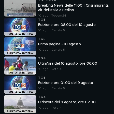
TGCOM24
Breaking News delle 11.00 | Crisi migranti,
alt dell'Italia a Berlino
10 ago | Tgcom24
TG5
Edizione ore 08.00 del 10 agosto
10 ago | Canale 5
PUNTATA INTERA
TG5
Prima pagina - 10 agosto
10 ago | Canale 5
PUNTATA INTERA
TG4
Ultim'ora del 10 agosto, ore 06.00
10 ago | Rete 4
PUNTATA INTERA
TG5
Edizione ore 01.00 del 9 agosto
10 ago | Canale 5
PUNTATA INTERA
TG4
Ultim'ora del 9 agosto, ore 02.00
10 ago | Rete 4
PUNTATA INTERA