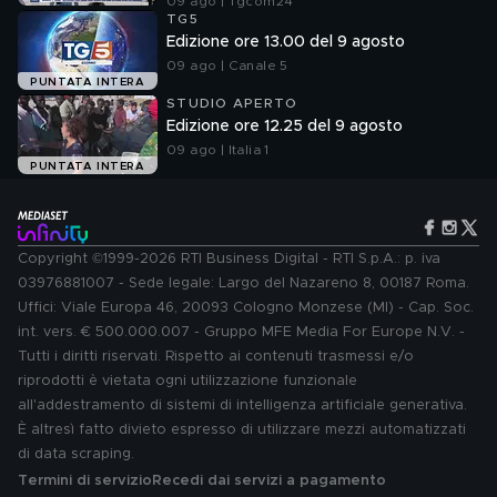
09 ago | Tgcom24
TG5
Edizione ore 13.00 del 9 agosto
09 ago | Canale 5
PUNTATA INTERA
STUDIO APERTO
Edizione ore 12.25 del 9 agosto
09 ago | Italia 1
PUNTATA INTERA
Copyright ©1999-2026 RTI Business Digital - RTI S.p.A.: p. iva
03976881007 - Sede legale: Largo del Nazareno 8, 00187 Roma.
Uffici: Viale Europa 46, 20093 Cologno Monzese (MI) - Cap. Soc.
int. vers. € 500.000.007 - Gruppo MFE Media For Europe N.V. -
Tutti i diritti riservati. Rispetto ai contenuti trasmessi e/o
riprodotti è vietata ogni utilizzazione funzionale
all'addestramento di sistemi di intelligenza artificiale generativa.
È altresì fatto divieto espresso di utilizzare mezzi automatizzati
di data scraping.
Termini di servizio
Recedi dai servizi a pagamento