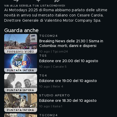
VAI ALLA SERIE
LA TUA LISTA
CONDIVIDI
Ai Motodays 2025 di Roma abbiamo parlato delle ultime
novità in arrivo sul mercato italiano con Cesare Carola,
Direttore Generale di Valentino Motor Company Spa.
Guarda anche
TGCOM24
Breaking News delle 21.30 | Sisma in
Colombia: morti, danni e dispersi
10 ago | Tgcom24
PROSSIMO VIDEO
TG5
Edizione ore 20.00 del 10 agosto
10 ago | Canale 5
PUNTATA INTERA
TG4
Edizione ore 19.00 del 10 agosto
10 ago | Rete 4
PUNTATA INTERA
STUDIO APERTO
Edizione ore 18.30 del 10 agosto
10 ago | Italia 1
PUNTATA INTERA
TGCOM24