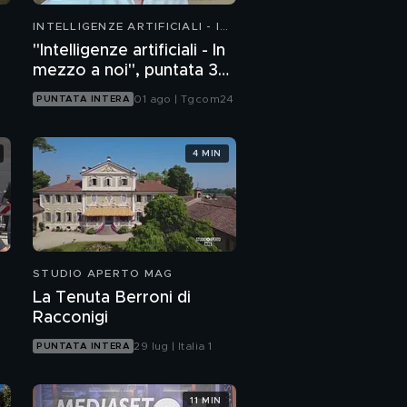
INTELLIGENZE ARTIFICIALI - IN
MEZZO A NOI
"Intelligenze artificiali - In
mezzo a noi", puntata 36:
chatbot emotivi e minori
01 ago | Tgcom24
PUNTATA INTERA
4 MIN
STUDIO APERTO MAG
La Tenuta Berroni di
Racconigi
29 lug | Italia 1
PUNTATA INTERA
11 MIN