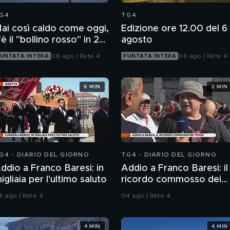
G4
TG4
ai così caldo come oggi,
Edizione ore 12.00 del 6
'è il "bollino rosso" in 27
agosto
ittà
06 ago | Rete 4
06 ago | Rete 4
UNTATA INTERA
PUNTATA INTERA
6 MIN
2 MIN
G4 - DIARIO DEL GIORNO
TG4 - DIARIO DEL GIORNO
ddio a Franco Baresi: in
Addio a Franco Baresi: il
igliaia per l'ultimo saluto
ricordo commosso dei
tifosi
4 ago | Rete 4
04 ago | Rete 4
4 MIN
4 MIN