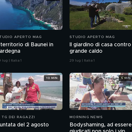
TUDIO APERTO MAG
STUDIO APERTO MAG
l territorio di Baunei in
Il giardino di casa contro 
ardegna
grande caldo
 lug | Italia 1
29 lug | Italia 1
10 MIN
5 MIN
L TG DEI RAGAZZI
MORNING NEWS
untata del 2 agosto
Bodyshaming, ad essere
giudicati non solo i vip