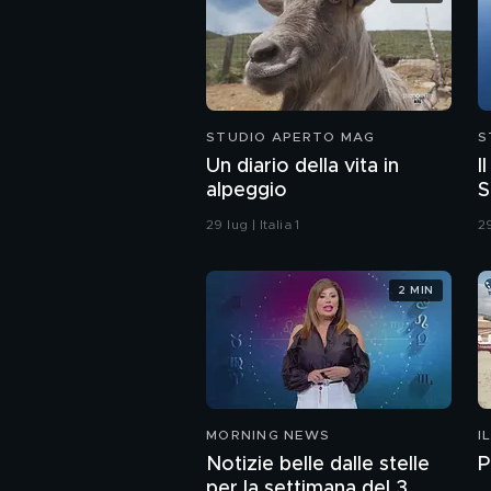
STUDIO APERTO MAG
S
Un diario della vita in
I
alpeggio
S
29 lug | Italia 1
29
2 MIN
MORNING NEWS
I
Notizie belle dalle stelle
P
per la settimana del 3