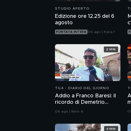
STUDIO APERTO
T
Edizione ore 12.25 del 6
M
agosto
c
c
06 ago | Italia 1
PUNTATA INTERA
P
2 MIN
TG4 - DIARIO DEL GIORNO
T
Addio a Franco Baresi: il
A
ricordo di Demetrio
m
Albertini, Clarence
04 ago | Rete 4
0
Seedorf e Giovanni Galli
4 MIN