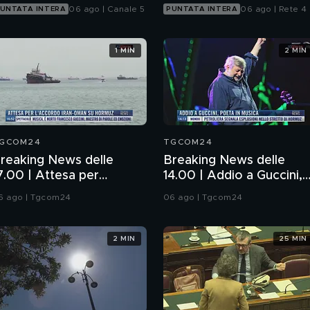
06 ago | Canale 5
06 ago | Rete 4
UNTATA INTERA
PUNTATA INTERA
1 MIN
2 MIN
GCOM24
TGCOM24
reaking News delle
Breaking News delle
7.00 | Attesa per
14.00 | Addio a Guccini,
'accordo Iran-Oman su
poeta in musica
6 ago | Tgcom24
06 ago | Tgcom24
ormuz
2 MIN
25 MIN