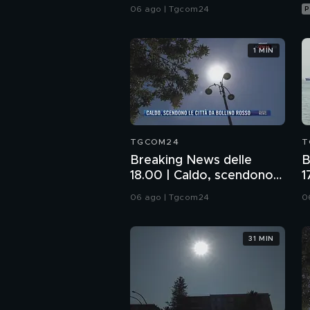
Commissione: da me
06 ago | Tgcom24
P
nessun illecito
1 MIN
TGCOM24
T
Breaking News delle
B
18.00 | Caldo, scendono
1
le città da bollino rosso
l
06 ago | Tgcom24
0
H
31 MIN