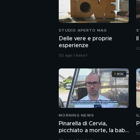
STUDIO APERTO MAG
S
Delle vere e proprie
I
esperienze
02
02 ago | Italia 1
1 MIN
MORNING NEWS
I
Pinarella di Cervia,
P
picchiato a morte, la baby
0
gang in una telecamera