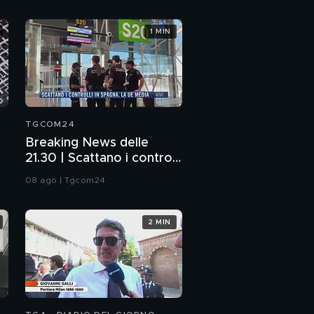
1 MIN
TGCOM24
Breaking News delle
21.30 | Scattano i controlli
in Spagna, la Ue media
08 ago | Tgcom24
2 MIN