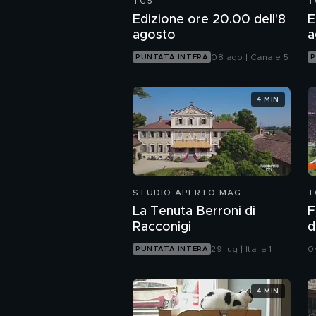
TG5
T
Edizione ore 20.00 dell'8
E
agosto
a
08 ago | Canale 5
PUNTATA INTERA
P
4 MIN
STUDIO APERTO MAG
T
La Tenuta Berroni di
F
Racconigi
d
B
29 lug | Italia 1
0
PUNTATA INTERA
4 MIN