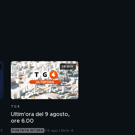
18 MIN
TG4
Ultim'ora del 9 agosto,
ore 6.00
 5
09 ago | Rete 4
PUNTATA INTERA