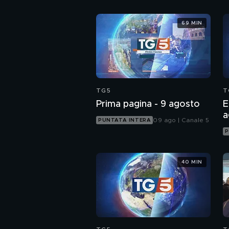
69 MIN
TG5
T
Prima pagina - 9 agosto
E
a
09 ago | Canale 5
PUNTATA INTERA
P
40 MIN