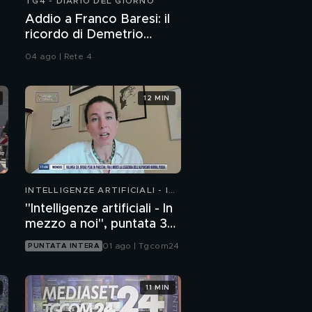
TG4 - DIARIO DEL GIORNO
Addio a Franco Baresi: il
ricordo di Demetrio
Albertini, Clarence
04 ago | Rete 4
Seedorf e Giovanni Galli
12 MIN
INTELLIGENZE ARTIFICIALI - IN
MEZZO A NOI
"Intelligenze artificiali - In
mezzo a noi", puntata 36:
chatbot emotivi e minori
01 ago | Tgcom24
PUNTATA INTERA
11 MIN