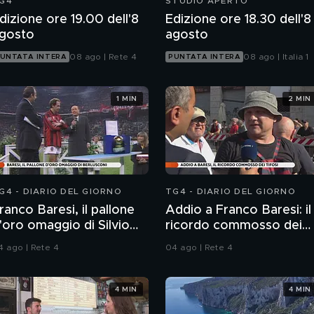
G4
STUDIO APERTO
dizione ore 19.00 dell'8
Edizione ore 18.30 dell'8
gosto
agosto
08 ago | Rete 4
08 ago | Italia 1
UNTATA INTERA
PUNTATA INTERA
1 MIN
2 MIN
G4 - DIARIO DEL GIORNO
TG4 - DIARIO DEL GIORNO
ranco Baresi, il pallone
Addio a Franco Baresi: il
'oro omaggio di Silvio
ricordo commosso dei
erlusconi
tifosi
4 ago | Rete 4
04 ago | Rete 4
4 MIN
4 MIN