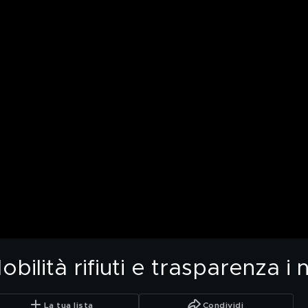
ilità rifiuti e trasparenza i 
La tua lista
Condividi