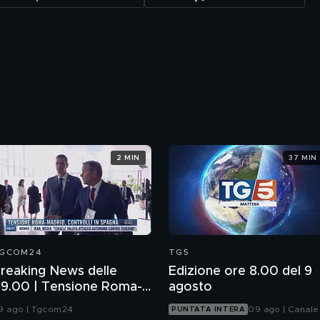
2 MIN
37 MIN
GCOM24
TG5
reaking News delle
Edizione ore 8.00 del 9
9.00 | Tensione Roma-
agosto
adrid, controlli in
9 ago | Tgcom24
09 ago | Canale
PUNTATA INTERA
pagna