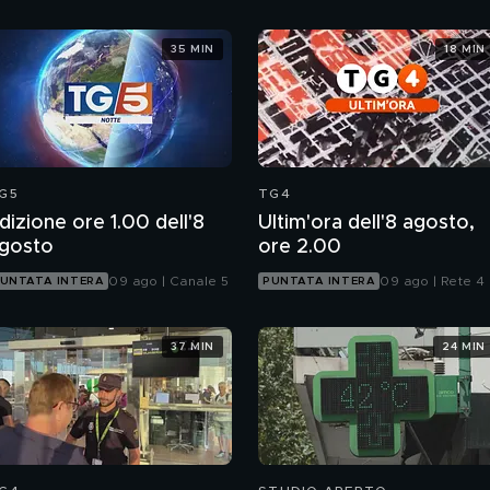
35 MIN
18 MIN
G5
TG4
dizione ore 1.00 dell'8
Ultim'ora dell'8 agosto,
gosto
ore 2.00
09 ago | Canale 5
09 ago | Rete 4
UNTATA INTERA
PUNTATA INTERA
37 MIN
24 MIN