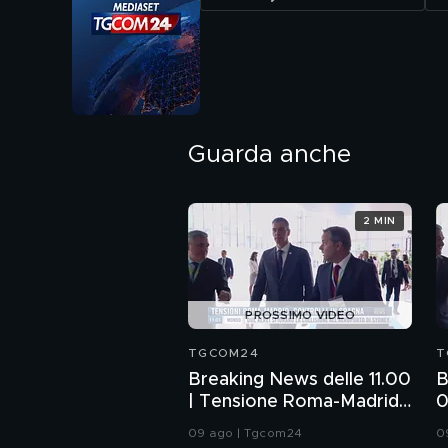
Guarda anche
2 MIN
PROSSIMO VIDEO
TGCOM24
T
Breaking News delle 11.00
B
| Tensione Roma-Madrid,
0
controlli in Spagna
M
09 ago | Tgcom24
0
S