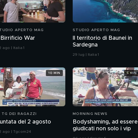
TUDIO APERTO MAG
STUDIO APERTO MAG
l Birrificio War
Il territorio di Baunei in
Sardegna
 ago | Italia 1
29 lug | Italia 1
10 MIN
5 MIN
L TG DEI RAGAZZI
MORNING NEWS
untata del 2 agosto
Bodyshaming, ad essere
giudicati non solo i vip
2 ago | Tgcom24