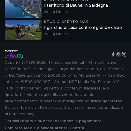
Il territorio di Baunei in Sardegna
29 lug | Italia 1
STUDIO APERTO MAG
Il giardino di casa contro il grande caldo
29 lug | Italia 1
Copyright ©1999-2026 RTI Business Digital - RTI S.p.A.: p. iva
03976881007 - Sede legale: Largo del Nazareno 8, 00187 Roma.
Uffici: Viale Europa 46, 20093 Cologno Monzese (MI) - Cap. Soc.
int. vers. € 500.000.007 - Gruppo MFE Media For Europe N.V. -
Tutti i diritti riservati. Rispetto ai contenuti trasmessi e/o
riprodotti è vietata ogni utilizzazione funzionale
all'addestramento di sistemi di intelligenza artificiale generativa.
È altresì fatto divieto espresso di utilizzare mezzi automatizzati
di data scraping.
Termini di servizio
Recedi dai servizi a pagamento
Comitato Media e Minori
Parental Control