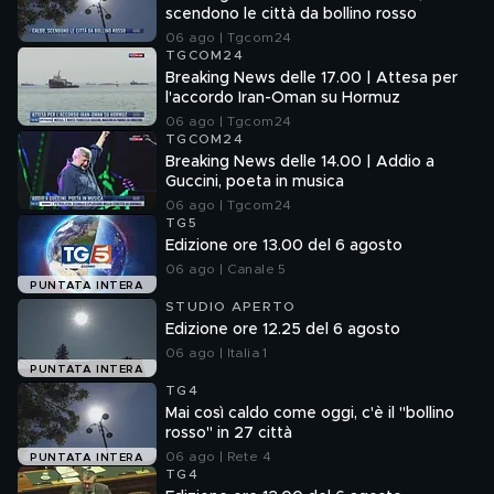
scendono le città da bollino rosso
06 ago | Tgcom24
TGCOM24
Breaking News delle 17.00 | Attesa per
l'accordo Iran-Oman su Hormuz
06 ago | Tgcom24
TGCOM24
Breaking News delle 14.00 | Addio a
Guccini, poeta in musica
06 ago | Tgcom24
TG5
Edizione ore 13.00 del 6 agosto
06 ago | Canale 5
PUNTATA INTERA
STUDIO APERTO
Edizione ore 12.25 del 6 agosto
06 ago | Italia 1
PUNTATA INTERA
TG4
Mai così caldo come oggi, c'è il "bollino
rosso" in 27 città
06 ago | Rete 4
PUNTATA INTERA
TG4