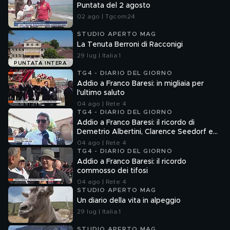
Puntata del 2 agosto
02 ago | Tgcom24
STUDIO APERTO MAG
La Tenuta Berroni di Racconigi
29 lug | Italia 1
PUNTATA INTERA
TG4 - DIARIO DEL GIORNO
Addio a Franco Baresi: in migliaia per
l'ultimo saluto
04 ago | Rete 4
TG4 - DIARIO DEL GIORNO
Addio a Franco Baresi: il ricordo di
Demetrio Albertini, Clarence Seedorf e
Giovanni Galli
04 ago | Rete 4
TG4 - DIARIO DEL GIORNO
Addio a Franco Baresi: il ricordo
commosso dei tifosi
04 ago | Rete 4
STUDIO APERTO MAG
Un diario della vita in alpeggio
29 lug | Italia 1
STUDIO APERTO MAG