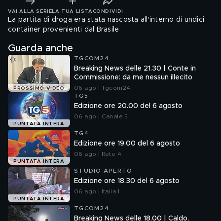
VAI ALLA SERIE
LA TUA LISTA
CONDIVIDI
La partita di droga era stata nascosta all'interno di undici
container provenienti dal Brasile
Guarda anche
TGCOM24
Breaking News delle 21.30 | Conte in
Commissione: da me nessun illecito
06 ago | Tgcom24
PROSSIMO VIDEO
TG5
Edizione ore 20.00 del 6 agosto
06 ago | Canale 5
PUNTATA INTERA
TG4
Edizione ore 19.00 del 6 agosto
06 ago | Rete 4
PUNTATA INTERA
STUDIO APERTO
Edizione ore 18.30 del 6 agosto
06 ago | Italia 1
PUNTATA INTERA
TGCOM24
Breaking News delle 18.00 | Caldo,