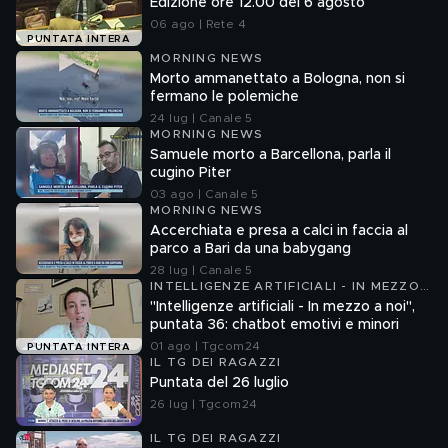
Edizione ore 12.00 del 6 agosto
06 ago | Rete 4
PUNTATA INTERA
MORNING NEWS
Morto ammanettato a Bologna, non si
fermano le polemiche
24 lug | Canale 5
MORNING NEWS
Samuele morto a Barcellona, parla il
cugino Piter
03 ago | Canale 5
MORNING NEWS
Accerchiata e presa a calci in faccia al
parco a Bari da una babygang
28 lug | Canale 5
INTELLIGENZE ARTIFICIALI - IN MEZZO
A NOI
"Intelligenze artificiali - In mezzo a noi",
puntata 36: chatbot emotivi e minori
01 ago | Tgcom24
PUNTATA INTERA
IL TG DEI RAGAZZI
Puntata del 26 luglio
26 lug | Tgcom24
IL TG DEI RAGAZZI