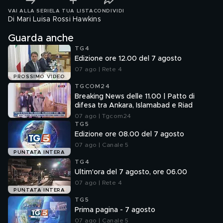
VAI ALLA SERIE
LA TUA LISTA
CONDIVIDI
Di Mari Luisa Rossi Hawkins
Guarda anche
TG4
Edizione ore 12.00 del 7 agosto
07 ago | Rete 4
PROSSIMO VIDEO
TGCOM24
Breaking News delle 11.00 | Patto di
difesa tra Ankara, Islamabad e Riad
07 ago | Tgcom24
TG5
Edizione ore 08.00 del 7 agosto
07 ago | Canale 5
PUNTATA INTERA
TG4
Ultim'ora del 7 agosto, ore 06.00
07 ago | Rete 4
PUNTATA INTERA
TG5
Prima pagina - 7 agosto
07 ago | Canale 5