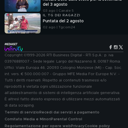
del 3 agosto
03 ago | Canale 5
IL TG DEI RAGAZZI
Puntata del 2 agosto
02 ago | Tgcom24
Copyright ©1999-2026 RTI Business Digital - RTI S.p.A.: p. iva
03976881007 - Sede legale: Largo del Nazareno 8, 00187 Roma.
Uffici: Viale Europa 46, 20093 Cologno Monzese (MI) - Cap. Soc.
int. vers. € 500.000.007 - Gruppo MFE Media For Europe N.V. -
Tutti i diritti riservati. Rispetto ai contenuti trasmessi e/o
riprodotti è vietata ogni utilizzazione funzionale
all'addestramento di sistemi di intelligenza artificiale generativa.
È altresì fatto divieto espresso di utilizzare mezzi automatizzati
di data scraping.
Termini di servizio
Recedi dai servizi a pagamento
Comitato Media e Minori
Parental Control
Regolamentazione per opere web
Privacy
Cookie policy