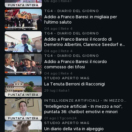
06 ago | Italia 1
PUNTATA INTERA
TG4 - DIARIO DEL GIORNO
Addio a Franco Baresi: in migliaia per
l'ultimo saluto
04 ago | Rete 4
TG4 - DIARIO DEL GIORNO
Addio a Franco Baresi: il ricordo di
Demetrio Albertini, Clarence Seedorf e
Giovanni Galli
04 ago | Rete 4
TG4 - DIARIO DEL GIORNO
Addio a Franco Baresi: il ricordo
commosso dei tifosi
04 ago | Rete 4
STUDIO APERTO MAG
La Tenuta Berroni di Racconigi
29 lug | Italia 1
PUNTATA INTERA
INTELLIGENZE ARTIFICIALI - IN MEZZO
A NOI
"Intelligenze artificiali - In mezzo a noi",
puntata 36: chatbot emotivi e minori
01 ago | Tgcom24
PUNTATA INTERA
STUDIO APERTO MAG
Un diario della vita in alpeggio