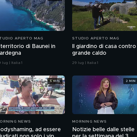
TUDIO APERTO MAG
STUDIO APERTO MAG
l territorio di Baunei in
Il giardino di casa contro 
ardegna
grande caldo
 lug | Italia 1
29 lug | Italia 1
5 MIN
2 MIN
ORNING NEWS
MORNING NEWS
odyshaming, ad essere
Notizie belle dalle stelle
iudicati non solo i vip
per la settimana del 3