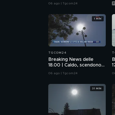
Commissione: da me
06 ago | Tgcom24
P
nessun illecito
1 MIN
TGCOM24
T
Breaking News delle
B
18.00 | Caldo, scendono
1
le città da bollino rosso
l
06 ago | Tgcom24
0
H
31 MIN