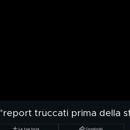
report truccati prima della s
La tua lista
Condividi