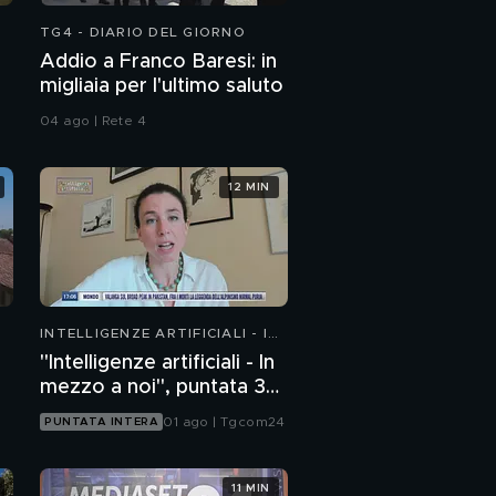
TG4 - DIARIO DEL GIORNO
Addio a Franco Baresi: in
migliaia per l'ultimo saluto
04 ago | Rete 4
12 MIN
INTELLIGENZE ARTIFICIALI - IN
MEZZO A NOI
"Intelligenze artificiali - In
mezzo a noi", puntata 36:
chatbot emotivi e minori
01 ago | Tgcom24
PUNTATA INTERA
11 MIN