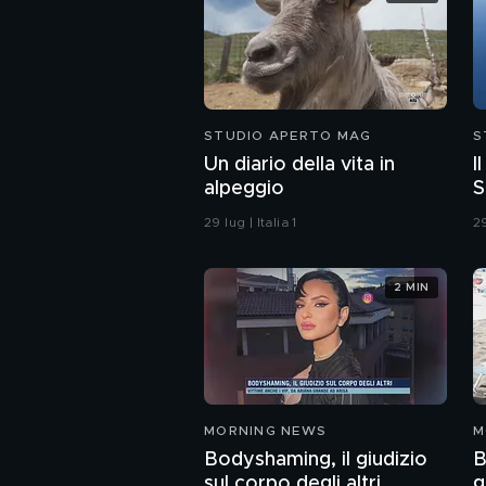
STUDIO APERTO MAG
S
Un diario della vita in
I
alpeggio
S
29 lug | Italia 1
29
2 MIN
MORNING NEWS
M
Bodyshaming, il giudizio
B
sul corpo degli altri
g