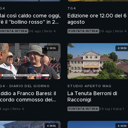
G4
TG4
ai così caldo come oggi,
Edizione ore 12.00 del 6
'è il "bollino rosso" in 27
agosto
ittà
06 ago | Rete 4
06 ago | Rete 4
UNTATA INTERA
PUNTATA INTERA
2 MIN
4 MIN
G4 - DIARIO DEL GIORNO
STUDIO APERTO MAG
ddio a Franco Baresi: il
La Tenuta Berroni di
icordo commosso dei
Racconigi
ifosi
4 ago | Rete 4
29 lug | Italia 1
PUNTATA INTERA
4 MIN
4 MIN