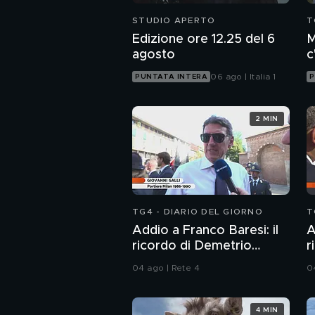
STUDIO APERTO
T
Edizione ore 12.25 del 6
M
agosto
c
c
06 ago | Italia 1
PUNTATA INTERA
P
2 MIN
TG4 - DIARIO DEL GIORNO
T
Addio a Franco Baresi: il
A
ricordo di Demetrio
r
Albertini, Clarence
t
04 ago | Rete 4
0
Seedorf e Giovanni Galli
4 MIN