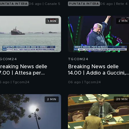
06 ago | Canale 5
06 ago | Rete 4
UNTATA INTERA
PUNTATA INTERA
1 MIN
2 MIN
GCOM24
TGCOM24
reaking News delle
Breaking News delle
7.00 | Attesa per
14.00 | Addio a Guccini,
'accordo Iran-Oman su
poeta in musica
6 ago | Tgcom24
06 ago | Tgcom24
ormuz
2 MIN
25 MIN