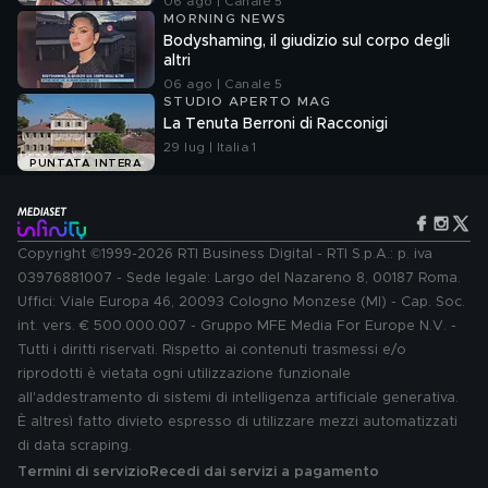
06 ago | Canale 5
MORNING NEWS
Bodyshaming, il giudizio sul corpo degli
altri
06 ago | Canale 5
STUDIO APERTO MAG
La Tenuta Berroni di Racconigi
29 lug | Italia 1
PUNTATA INTERA
Copyright ©1999-2026 RTI Business Digital - RTI S.p.A.: p. iva
03976881007 - Sede legale: Largo del Nazareno 8, 00187 Roma.
Uffici: Viale Europa 46, 20093 Cologno Monzese (MI) - Cap. Soc.
int. vers. € 500.000.007 - Gruppo MFE Media For Europe N.V. -
Tutti i diritti riservati. Rispetto ai contenuti trasmessi e/o
riprodotti è vietata ogni utilizzazione funzionale
all'addestramento di sistemi di intelligenza artificiale generativa.
È altresì fatto divieto espresso di utilizzare mezzi automatizzati
di data scraping.
Termini di servizio
Recedi dai servizi a pagamento