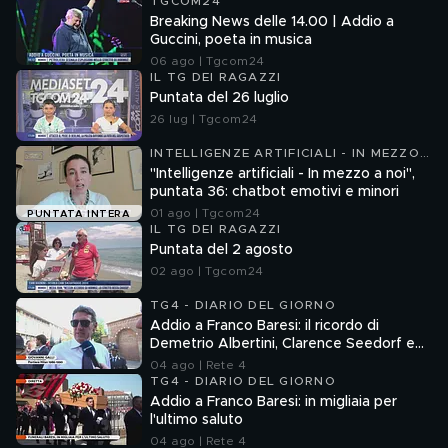
TGCOM24
Breaking News delle 14.00 | Addio a
Guccini, poeta in musica
06 ago | Tgcom24
IL TG DEI RAGAZZI
Puntata del 26 luglio
26 lug | Tgcom24
INTELLIGENZE ARTIFICIALI - IN MEZZO
A NOI
"Intelligenze artificiali - In mezzo a noi",
puntata 36: chatbot emotivi e minori
01 ago | Tgcom24
PUNTATA INTERA
IL TG DEI RAGAZZI
Puntata del 2 agosto
02 ago | Tgcom24
TG4 - DIARIO DEL GIORNO
Addio a Franco Baresi: il ricordo di
Demetrio Albertini, Clarence Seedorf e
Giovanni Galli
04 ago | Rete 4
TG4 - DIARIO DEL GIORNO
Addio a Franco Baresi: in migliaia per
l'ultimo saluto
04 ago | Rete 4