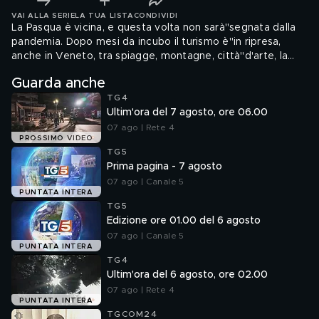
VAI ALLA SERIE
LA TUA LISTA
CONDIVIDI
La Pasqua è vicina, e questa volta non sarà"segnata dalla
pandemia. Dopo mesi da incubo il turismo è"in ripresa,
anche in Veneto, tra spiagge, montagne, città"d'arte, la
quiete dei laghi e delle terme. Prenotazioni sempre
Guarda anche
più"sotto data - un abitudine ormai- ma i numeri sono
TG4
incoraggianti. Negli alberghi le presenze in questo fine
Ultim'ora del 7 agosto, ore 06.00
settimana e durante le vacanze di pasqua toccheranno
l'80 per cento.
07 ago | Rete 4
PROSSIMO VIDEO
TG5
Prima pagina - 7 agosto
07 ago | Canale 5
PUNTATA INTERA
TG5
Edizione ore 01.00 del 6 agosto
07 ago | Canale 5
PUNTATA INTERA
TG4
Ultim'ora del 6 agosto, ore 02.00
07 ago | Rete 4
PUNTATA INTERA
TGCOM24