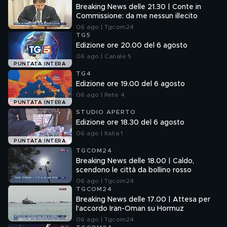
Breaking News delle 21.30 | Conte in
Commissione: da me nessun illecito
06 ago | Tgcom24
TG5
Edizione ore 20.00 del 6 agosto
06 ago | Canale 5
PUNTATA INTERA
TG4
Edizione ore 19.00 del 6 agosto
06 ago | Rete 4
PUNTATA INTERA
STUDIO APERTO
Edizione ore 18.30 del 6 agosto
06 ago | Italia 1
PUNTATA INTERA
TGCOM24
Breaking News delle 18.00 | Caldo,
scendono le città da bollino rosso
06 ago | Tgcom24
TGCOM24
Breaking News delle 17.00 | Attesa per
l'accordo Iran-Oman su Hormuz
06 ago | Tgcom24