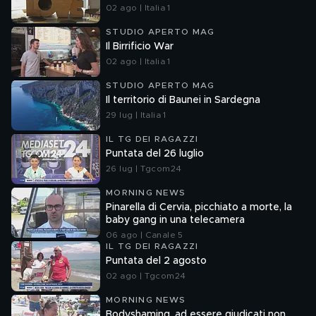
02 ago | Italia 1
STUDIO APERTO MAG
Il Birrificio War
02 ago | Italia 1
STUDIO APERTO MAG
Il territorio di Baunei in Sardegna
29 lug | Italia 1
IL TG DEI RAGAZZI
Puntata del 26 luglio
26 lug | Tgcom24
MORNING NEWS
Pinarella di Cervia, picchiato a morte, la
baby gang in una telecamera
06 ago | Canale 5
IL TG DEI RAGAZZI
Puntata del 2 agosto
02 ago | Tgcom24
MORNING NEWS
Bodyshaming, ad essere giudicati non