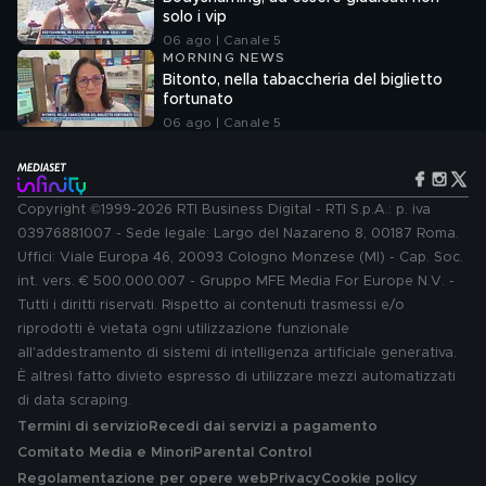
solo i vip
06 ago | Canale 5
MORNING NEWS
Bitonto, nella tabaccheria del biglietto
fortunato
06 ago | Canale 5
Copyright ©1999-2026 RTI Business Digital - RTI S.p.A.: p. iva
03976881007 - Sede legale: Largo del Nazareno 8, 00187 Roma.
Uffici: Viale Europa 46, 20093 Cologno Monzese (MI) - Cap. Soc.
int. vers. € 500.000.007 - Gruppo MFE Media For Europe N.V. -
Tutti i diritti riservati. Rispetto ai contenuti trasmessi e/o
riprodotti è vietata ogni utilizzazione funzionale
all'addestramento di sistemi di intelligenza artificiale generativa.
È altresì fatto divieto espresso di utilizzare mezzi automatizzati
di data scraping.
Termini di servizio
Recedi dai servizi a pagamento
Comitato Media e Minori
Parental Control
Regolamentazione per opere web
Privacy
Cookie policy