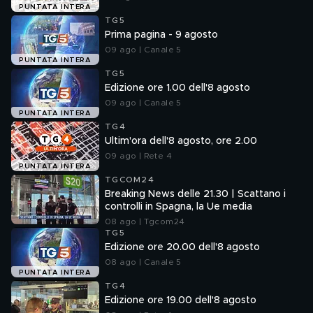
PUNTATA INTERA
TG5
Prima pagina - 9 agosto
09 ago | Canale 5
PUNTATA INTERA
TG5
Edizione ore 1.00 dell'8 agosto
09 ago | Canale 5
PUNTATA INTERA
TG4
Ultim'ora dell'8 agosto, ore 2.00
09 ago | Rete 4
PUNTATA INTERA
TGCOM24
Breaking News delle 21.30 | Scattano i
controlli in Spagna, la Ue media
08 ago | Tgcom24
TG5
Edizione ore 20.00 dell'8 agosto
08 ago | Canale 5
PUNTATA INTERA
TG4
Edizione ore 19.00 dell'8 agosto