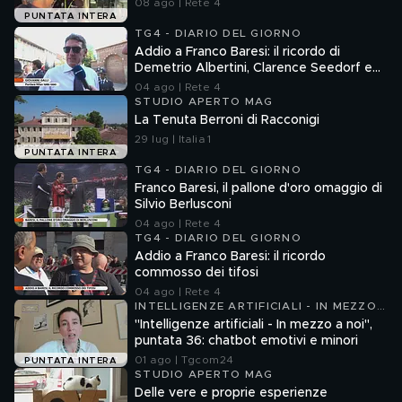
08 ago | Rete 4
PUNTATA INTERA
TG4 - DIARIO DEL GIORNO
Addio a Franco Baresi: il ricordo di
Demetrio Albertini, Clarence Seedorf e
Giovanni Galli
04 ago | Rete 4
STUDIO APERTO MAG
La Tenuta Berroni di Racconigi
29 lug | Italia 1
PUNTATA INTERA
TG4 - DIARIO DEL GIORNO
Franco Baresi, il pallone d'oro omaggio di
Silvio Berlusconi
04 ago | Rete 4
TG4 - DIARIO DEL GIORNO
Addio a Franco Baresi: il ricordo
commosso dei tifosi
04 ago | Rete 4
INTELLIGENZE ARTIFICIALI - IN MEZZO
A NOI
"Intelligenze artificiali - In mezzo a noi",
puntata 36: chatbot emotivi e minori
01 ago | Tgcom24
PUNTATA INTERA
STUDIO APERTO MAG
Delle vere e proprie esperienze