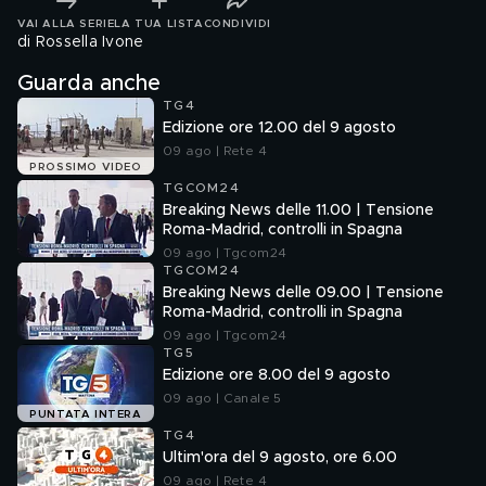
VAI ALLA SERIE
LA TUA LISTA
CONDIVIDI
di Rossella Ivone
Guarda anche
TG4
Edizione ore 12.00 del 9 agosto
09 ago | Rete 4
PROSSIMO VIDEO
TGCOM24
Breaking News delle 11.00 | Tensione
Roma-Madrid, controlli in Spagna
09 ago | Tgcom24
TGCOM24
Breaking News delle 09.00 | Tensione
Roma-Madrid, controlli in Spagna
09 ago | Tgcom24
TG5
Edizione ore 8.00 del 9 agosto
09 ago | Canale 5
PUNTATA INTERA
TG4
Ultim'ora del 9 agosto, ore 6.00
09 ago | Rete 4