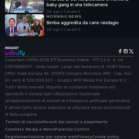
baby gang in una telecamera
06 ago | Canale 5
MORNING NEWS
Bimba aggredita da cane randagio
06 ago | Canale 5
Copyright ©1999-2026 RTI Business Digital - RTI S.p.A.: p. iva
03976881007 - Sede legale: Largo del Nazareno 8, 00187 Roma.
Uffici: Viale Europa 46, 20093 Cologno Monzese (MI) - Cap. Soc.
int. vers. € 500.000.007 - Gruppo MFE Media For Europe N.V. -
Tutti i diritti riservati. Rispetto ai contenuti trasmessi e/o
riprodotti è vietata ogni utilizzazione funzionale
all'addestramento di sistemi di intelligenza artificiale generativa.
È altresì fatto divieto espresso di utilizzare mezzi automatizzati
di data scraping.
Termini di servizio
Recedi dai servizi a pagamento
Comitato Media e Minori
Parental Control
Regolamentazione per opere web
Privacy
Cookie policy