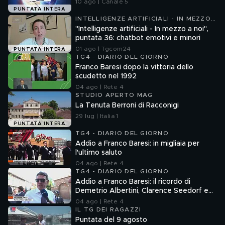
10 ago | Canale 5
PUNTATA INTERA
INTELLIGENZE ARTIFICIALI - IN MEZZO
A NOI
"Intelligenze artificiali - In mezzo a noi",
puntata 36: chatbot emotivi e minori
01 ago | Tgcom24
PUNTATA INTERA
TG4 - DIARIO DEL GIORNO
Franco Baresi dopo la vittoria dello
scudetto nel 1992
04 ago | Rete 4
STUDIO APERTO MAG
La Tenuta Berroni di Racconigi
29 lug | Italia 1
PUNTATA INTERA
TG4 - DIARIO DEL GIORNO
Addio a Franco Baresi: in migliaia per
l'ultimo saluto
04 ago | Rete 4
TG4 - DIARIO DEL GIORNO
Addio a Franco Baresi: il ricordo di
Demetrio Albertini, Clarence Seedorf e
Giovanni Galli
04 ago | Rete 4
IL TG DEI RAGAZZI
Puntata del 9 agosto