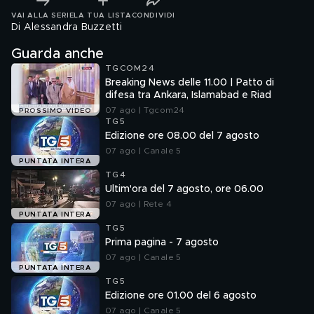
VAI ALLA SERIE
LA TUA LISTA
CONDIVIDI
Di Alessandra Buzzetti
Guarda anche
TGCOM24
Breaking News delle 11.00 | Patto di
difesa tra Ankara, Islamabad e Riad
07 ago | Tgcom24
PROSSIMO VIDEO
TG5
Edizione ore 08.00 del 7 agosto
07 ago | Canale 5
PUNTATA INTERA
TG4
Ultim'ora del 7 agosto, ore 06.00
07 ago | Rete 4
PUNTATA INTERA
TG5
Prima pagina - 7 agosto
07 ago | Canale 5
PUNTATA INTERA
TG5
Edizione ore 01.00 del 6 agosto
07 ago | Canale 5