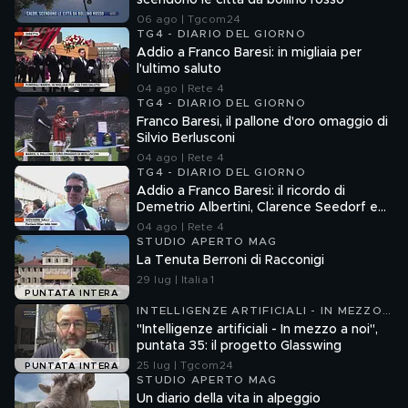
scendono le città da bollino rosso
06 ago | Tgcom24
TG4 - DIARIO DEL GIORNO
Addio a Franco Baresi: in migliaia per
l'ultimo saluto
04 ago | Rete 4
TG4 - DIARIO DEL GIORNO
Franco Baresi, il pallone d'oro omaggio di
Silvio Berlusconi
04 ago | Rete 4
TG4 - DIARIO DEL GIORNO
Addio a Franco Baresi: il ricordo di
Demetrio Albertini, Clarence Seedorf e
Giovanni Galli
04 ago | Rete 4
STUDIO APERTO MAG
La Tenuta Berroni di Racconigi
29 lug | Italia 1
PUNTATA INTERA
INTELLIGENZE ARTIFICIALI - IN MEZZO
A NOI
"Intelligenze artificiali - In mezzo a noi",
puntata 35: il progetto Glasswing
25 lug | Tgcom24
PUNTATA INTERA
STUDIO APERTO MAG
Un diario della vita in alpeggio