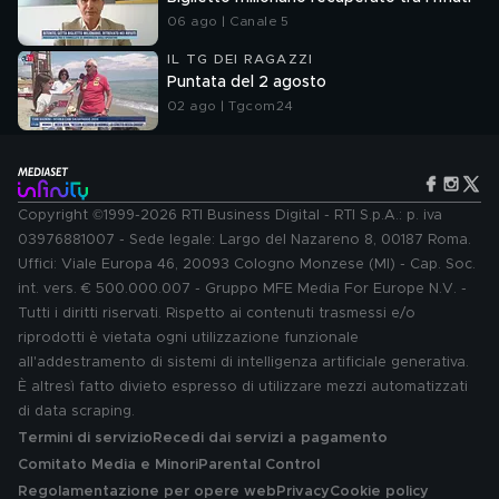
06 ago | Canale 5
IL TG DEI RAGAZZI
Puntata del 2 agosto
02 ago | Tgcom24
Copyright ©1999-2026 RTI Business Digital - RTI S.p.A.: p. iva
03976881007 - Sede legale: Largo del Nazareno 8, 00187 Roma.
Uffici: Viale Europa 46, 20093 Cologno Monzese (MI) - Cap. Soc.
int. vers. € 500.000.007 - Gruppo MFE Media For Europe N.V. -
Tutti i diritti riservati. Rispetto ai contenuti trasmessi e/o
riprodotti è vietata ogni utilizzazione funzionale
all'addestramento di sistemi di intelligenza artificiale generativa.
È altresì fatto divieto espresso di utilizzare mezzi automatizzati
di data scraping.
Termini di servizio
Recedi dai servizi a pagamento
Comitato Media e Minori
Parental Control
Regolamentazione per opere web
Privacy
Cookie policy