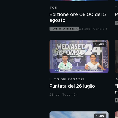
TG5
T
Edizione ore 08.00 del 5
P
agosto
P
05 ago | Canale 5
PUNTATA INTERA
11 MIN
IL TG DEI RAGAZZI
I
M
Puntata del 26 luglio
"
m
26 lug | Tgcom24
i
P
1 MIN