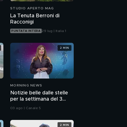
STUDIO APERTO MAG
La Tenuta Berroni di
Racconigi
29 lug | Italia 1
PUNTATA INTERA
2 MIN
MORNING NEWS
Notizie belle dalle stelle
per la settimana del 3
agosto
03 ago | Canale 5
2 MIN