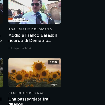
TG4 - DIARIO DEL GIORNO
n
Addio a Franco Baresi: il
to
ricordo di Demetrio
Albertini, Clarence
04 ago | Rete 4
Seedorf e Giovanni Galli
4 MIN
STUDIO APERTO MAG
il
Una passeggiata tra i
girasoli