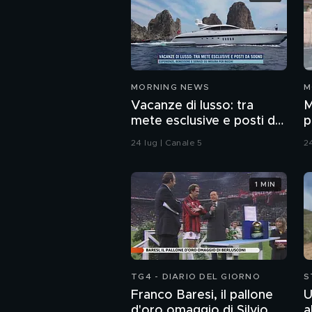
MORNING NEWS
M
Vacanze di lusso: tra
M
mete esclusive e posti da
p
sogno
d
24 lug | Canale 5
2
1 MIN
TG4 - DIARIO DEL GIORNO
S
Franco Baresi, il pallone
U
d'oro omaggio di Silvio
a