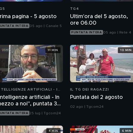
G5
TG4
rima pagina - 5 agosto
Ultim'ora del 5 agosto,
ore 06.00
05 ago | Canale 5
UNTATA INTERA
05 ago | Rete 4
PUNTATA INTERA
11 MIN
10 MIN
NTELLIGENZE ARTIFICIALI - IN
IL TG DEI RAGAZZI
EZZO A NOI
Intelligenze artificiali - In
Puntata del 2 agosto
ezzo a noi", puntata 35:
02 ago | Tgcom24
l progetto Glasswing
25 lug | Tgcom24
UNTATA INTERA
4 MIN
6 MIN