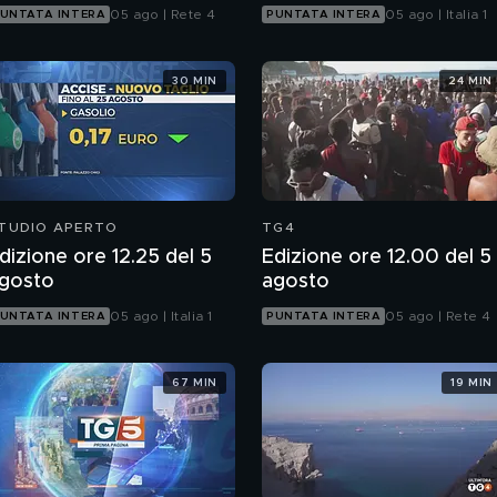
05 ago | Rete 4
05 ago | Italia 1
UNTATA INTERA
PUNTATA INTERA
30 MIN
24 MIN
TUDIO APERTO
TG4
dizione ore 12.25 del 5
Edizione ore 12.00 del 5
gosto
agosto
05 ago | Italia 1
05 ago | Rete 4
UNTATA INTERA
PUNTATA INTERA
67 MIN
19 MIN