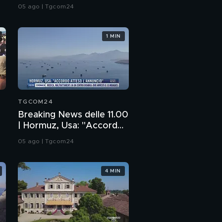
esplosivo vicino aereo
05 ago | Tgcom24
ucraino
1 MIN
TGCOM24
Breaking News delle 11.00
| Hormuz, Usa: "Accordo
atteso l'annuncio"
05 ago | Tgcom24
4 MIN