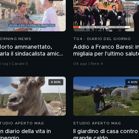
ORNING NEWS
TG4 - DIARIO DEL GIORNO
orto ammanettato,
Addio a Franco Baresi: i
arla il sindacalista amico
migliaia per l'ultimo salu
i Fakir
4 lug | Canale 5
04 ago | Rete 4
4 MIN
4 MIN
TUDIO APERTO MAG
STUDIO APERTO MAG
n diario della vita in
Il giardino di casa contro 
lpeggio
grande caldo