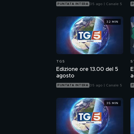
05 ago | Canale 5
PUNTATA INTERA
P
32 MIN
TG5
S
Edizione ore 13.00 del 5
E
agosto
a
05 ago | Canale 5
PUNTATA INTERA
P
35 MIN