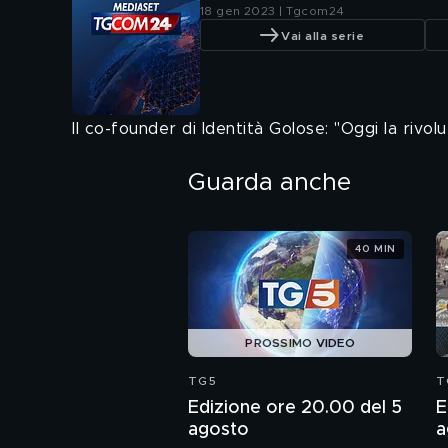
18 gen 2023 | Tgcom24
Vai alla serie
Il co-founder di Identità Golose: "Oggi la riv
Guarda anche
40 MIN
PROSSIMO VIDEO
TG5
T
Edizione ore 20.00 del 5
E
agosto
a