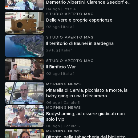
Demetrio Albertini, Clarence Seedorf e
Giovanni Galli
04 ago | Rete 4
STUDIO APERTO MAG
Delle vere e proprie esperienze
02 ago | Italia 1
STUDIO APERTO MAG
Il territorio di Baunei in Sardegna
29 lug | Italia 1
STUDIO APERTO MAG
Il Birrificio War
02 ago | Italia 1
MORNING NEWS
Pinarella di Cervia, picchiato a morte, la
baby gang in una telecamera
06 ago | Canale 5
MORNING NEWS
Bodyshaming, ad essere giudicati non
solo i vip
06 ago | Canale 5
MORNING NEWS
Bitonto, nella tabaccheria del biglietto