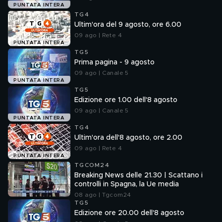
PUNTATA INTERA
TG4
Ultim'ora del 9 agosto, ore 6.00
09 ago | Rete 4
PUNTATA INTERA
TG5
Prima pagina - 9 agosto
09 ago | Canale 5
PUNTATA INTERA
TG5
Edizione ore 1.00 dell'8 agosto
09 ago | Canale 5
PUNTATA INTERA
TG4
Ultim'ora dell'8 agosto, ore 2.00
09 ago | Rete 4
PUNTATA INTERA
TGCOM24
Breaking News delle 21.30 | Scattano i
controlli in Spagna, la Ue media
08 ago | Tgcom24
TG5
Edizione ore 20.00 dell'8 agosto