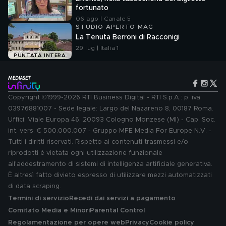
fortunato
06 ago | Canale 5
STUDIO APERTO MAG
La Tenuta Berroni di Racconigi
29 lug | Italia 1
PUNTATA INTERA
Copyright ©1999-2026 RTI Business Digital - RTI S.p.A.: p. iva
03976881007 - Sede legale: Largo del Nazareno 8, 00187 Roma.
Uffici: Viale Europa 46, 20093 Cologno Monzese (MI) - Cap. Soc.
int. vers. € 500.000.007 - Gruppo MFE Media For Europe N.V. -
Tutti i diritti riservati. Rispetto ai contenuti trasmessi e/o
riprodotti è vietata ogni utilizzazione funzionale
all'addestramento di sistemi di intelligenza artificiale generativa.
È altresì fatto divieto espresso di utilizzare mezzi automatizzati
di data scraping.
Termini di servizio
Recedi dai servizi a pagamento
Comitato Media e Minori
Parental Control
Regolamentazione per opere web
Privacy
Cookie policy