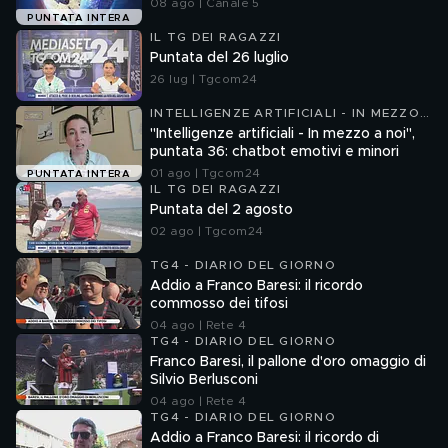
08 ago | Canale 5
PUNTATA INTERA
IL TG DEI RAGAZZI
Puntata del 26 luglio
26 lug | Tgcom24
INTELLIGENZE ARTIFICIALI - IN MEZZO
A NOI
"Intelligenze artificiali - In mezzo a noi",
puntata 36: chatbot emotivi e minori
01 ago | Tgcom24
PUNTATA INTERA
IL TG DEI RAGAZZI
Puntata del 2 agosto
02 ago | Tgcom24
TG4 - DIARIO DEL GIORNO
Addio a Franco Baresi: il ricordo
commosso dei tifosi
04 ago | Rete 4
TG4 - DIARIO DEL GIORNO
Franco Baresi, il pallone d'oro omaggio di
Silvio Berlusconi
04 ago | Rete 4
TG4 - DIARIO DEL GIORNO
Addio a Franco Baresi: il ricordo di