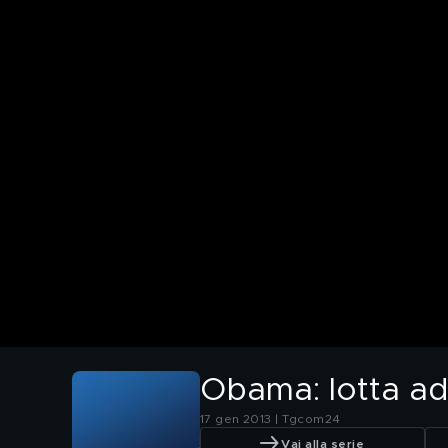
Obama: lotta ad 
17 gen 2013 | Tgcom24
Vai alla serie