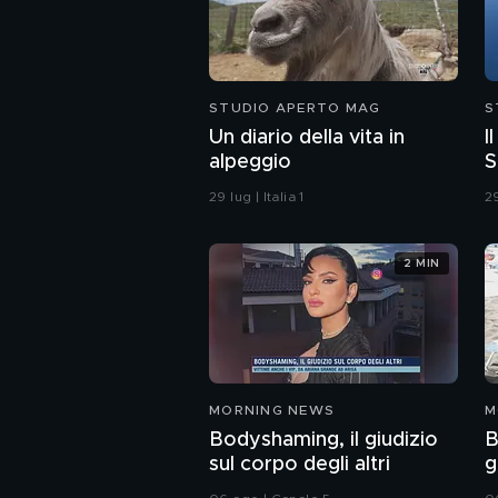
STUDIO APERTO MAG
S
Un diario della vita in
I
alpeggio
S
29 lug | Italia 1
29
2 MIN
MORNING NEWS
M
Bodyshaming, il giudizio
B
sul corpo degli altri
g