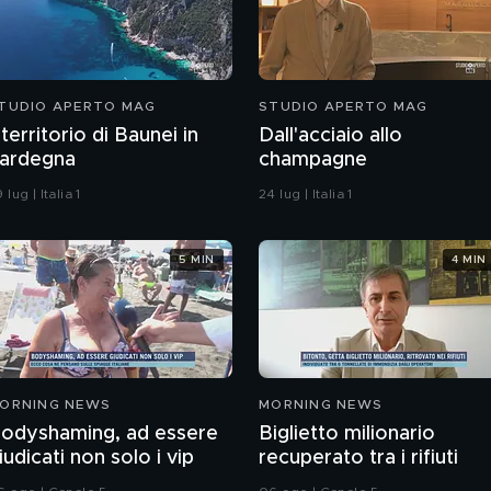
TUDIO APERTO MAG
STUDIO APERTO MAG
l territorio di Baunei in
Dall'acciaio allo
ardegna
champagne
 lug | Italia 1
24 lug | Italia 1
5 MIN
4 MIN
ORNING NEWS
MORNING NEWS
odyshaming, ad essere
Biglietto milionario
iudicati non solo i vip
recuperato tra i rifiuti