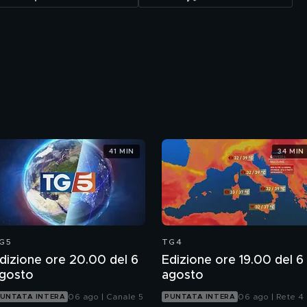
41 MIN
34 MIN
G5
TG4
dizione ore 20.00 del 6
Edizione ore 19.00 del 6
gosto
agosto
06 ago | Canale 5
06 ago | Rete 4
UNTATA INTERA
PUNTATA INTERA