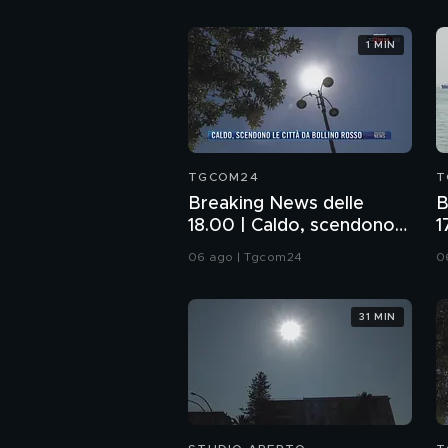
1 MIN
TGCOM24
T
Breaking News delle
B
18.00 | Caldo, scendono
1
le città da bollino rosso
l
06 ago | Tgcom24
0
H
31 MIN