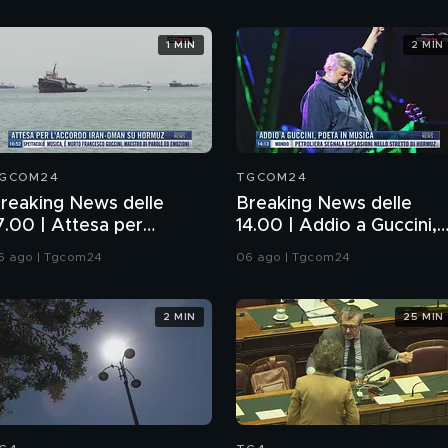
1 MIN
2 MIN
GCOM24
TGCOM24
reaking News delle
Breaking News delle
7.00 | Attesa per
14.00 | Addio a Guccini,
'accordo Iran-Oman su
poeta in musica
6 ago | Tgcom24
06 ago | Tgcom24
ormuz
2 MIN
25 MIN