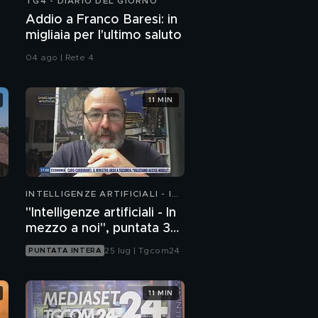
TG4 - DIARIO DEL GIORNO
Addio a Franco Baresi: in
migliaia per l'ultimo saluto
04 ago | Rete 4
11 MIN
INTELLIGENZE ARTIFICIALI - IN
MEZZO A NOI
"Intelligenze artificiali - In
mezzo a noi", puntata 35:
il progetto Glasswing
25 lug | Tgcom24
PUNTATA INTERA
11 MIN