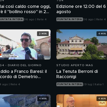
G4
TG4
ai così caldo come oggi,
Edizione ore 12.00 del 6
'è il "bollino rosso" in 27
agosto
ittà
06 ago | Rete 4
06 ago | Rete 4
UNTATA INTERA
PUNTATA INTERA
2 MIN
4 MIN
G4 - DIARIO DEL GIORNO
STUDIO APERTO MAG
ddio a Franco Baresi: il
La Tenuta Berroni di
icordo di Demetrio
Racconigi
lbertini, Clarence
4 ago | Rete 4
29 lug | Italia 1
PUNTATA INTERA
eedorf e Giovanni Galli
4 MIN
4 MIN