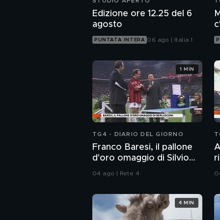
STUDIO APERTO
T
Edizione ore 12.25 del 6
M
agosto
c
c
06 ago | Italia 1
PUNTATA INTERA
P
1 MIN
TG4 - DIARIO DEL GIORNO
T
Franco Baresi, il pallone
A
d'oro omaggio di Silvio
r
Berlusconi
A
04 ago | Rete 4
0
S
4 MIN