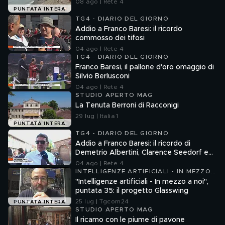
08 ago | Rete 4
PUNTATA INTERA
TG4 - DIARIO DEL GIORNO
Addio a Franco Baresi: il ricordo
commosso dei tifosi
04 ago | Rete 4
TG4 - DIARIO DEL GIORNO
Franco Baresi, il pallone d'oro omaggio di
Silvio Berlusconi
04 ago | Rete 4
STUDIO APERTO MAG
La Tenuta Berroni di Racconigi
29 lug | Italia 1
PUNTATA INTERA
TG4 - DIARIO DEL GIORNO
Addio a Franco Baresi: il ricordo di
Demetrio Albertini, Clarence Seedorf e
Giovanni Galli
04 ago | Rete 4
INTELLIGENZE ARTIFICIALI - IN MEZZO
A NOI
"Intelligenze artificiali - In mezzo a noi",
puntata 35: il progetto Glasswing
25 lug | Tgcom24
PUNTATA INTERA
STUDIO APERTO MAG
Il ricamo con le piume di pavone