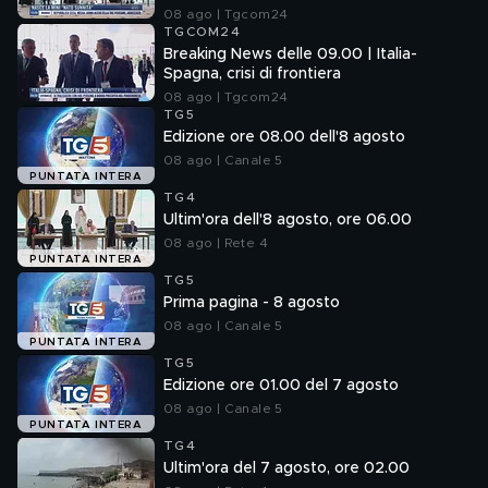
08 ago | Tgcom24
TGCOM24
Breaking News delle 09.00 | Italia-
Spagna, crisi di frontiera
08 ago | Tgcom24
TG5
Edizione ore 08.00 dell'8 agosto
08 ago | Canale 5
PUNTATA INTERA
TG4
Ultim'ora dell'8 agosto, ore 06.00
08 ago | Rete 4
PUNTATA INTERA
TG5
Prima pagina - 8 agosto
08 ago | Canale 5
PUNTATA INTERA
TG5
Edizione ore 01.00 del 7 agosto
08 ago | Canale 5
PUNTATA INTERA
TG4
Ultim'ora del 7 agosto, ore 02.00