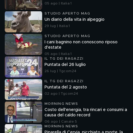
05 ago | Italia 1
STUDIO APERTO MAG
Un diario della vita in alpeggio
29 lug | Italia 1
STUDIO APERTO MAG
I cani bagnino non conoscono riposo
d'estate
05 ago | Italia 1
IL TG DEI RAGAZZI
Puntata del 26 luglio
26 lug | Tgcom24
IL TG DEI RAGAZZI
Puntata del 2 agosto
02 ago | Tgcom24
MORNING NEWS
Costo dell'energia, tra rincari e consumi a
causa del caldo record
06 ago | Canale 5
MORNING NEWS
Pinarella di Cervia, picchiato a morte, la