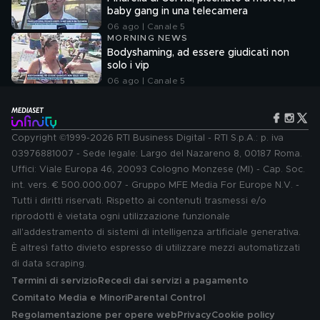
baby gang in una telecamera
06 ago | Canale 5
MORNING NEWS
Bodyshaming, ad essere giudicati non
solo i vip
06 ago | Canale 5
Copyright ©1999-2026 RTI Business Digital - RTI S.p.A.: p. iva
03976881007 - Sede legale: Largo del Nazareno 8, 00187 Roma.
Uffici: Viale Europa 46, 20093 Cologno Monzese (MI) - Cap. Soc.
int. vers. € 500.000.007 - Gruppo MFE Media For Europe N.V. -
Tutti i diritti riservati. Rispetto ai contenuti trasmessi e/o
riprodotti è vietata ogni utilizzazione funzionale
all'addestramento di sistemi di intelligenza artificiale generativa.
È altresì fatto divieto espresso di utilizzare mezzi automatizzati
di data scraping.
Termini di servizio
Recedi dai servizi a pagamento
Comitato Media e Minori
Parental Control
Regolamentazione per opere web
Privacy
Cookie policy