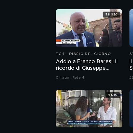
58 SEC
TG4 - DIARIO DEL GIORNO
S
Addio a Franco Baresi: il
I
ricordo di Giuseppe
S
Marotta, Presidente
04 ago | Rete 4
29
dell'Inter
3 MIN