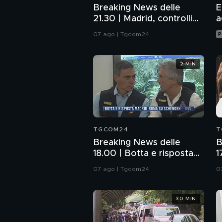
Breaking News delle
E
21.30 | Madrid, controlli
a
alle frontiere con Italia
07 ago | Tgcom24
P
2 MIN
TGCOM24
T
Breaking News delle
B
18.00 | Botta e risposta
1
Madrid-Roma su
s
07 ago | Tgcom24
0
Schengen
c
30 MIN