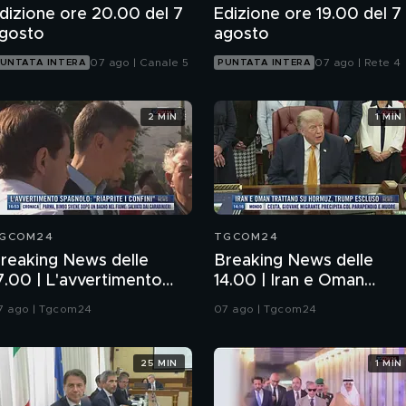
dizione ore 20.00 del 7
Edizione ore 19.00 del 7
gosto
agosto
07 ago | Canale 5
07 ago | Rete 4
UNTATA INTERA
PUNTATA INTERA
2 MIN
1 MIN
GCOM24
TGCOM24
reaking News delle
Breaking News delle
7.00 | L'avvertimento
14.00 | Iran e Oman
pagnolo: "Riaprite i
trattano su Hormuz,
7 ago | Tgcom24
07 ago | Tgcom24
onfini"
Trump escluso
25 MIN
1 MIN