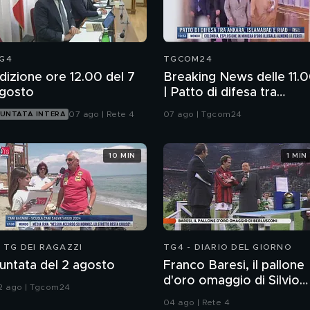
G4
TGCOM24
dizione ore 12.00 del 7
Breaking News delle 11.
gosto
| Patto di difesa tra
Ankara, Islamabad e Ria
07 ago | Rete 4
07 ago | Tgcom24
UNTATA INTERA
10 MIN
1 MIN
L TG DEI RAGAZZI
TG4 - DIARIO DEL GIORNO
untata del 2 agosto
Franco Baresi, il pallone
d'oro omaggio di Silvio
2 ago | Tgcom24
Berlusconi
04 ago | Rete 4