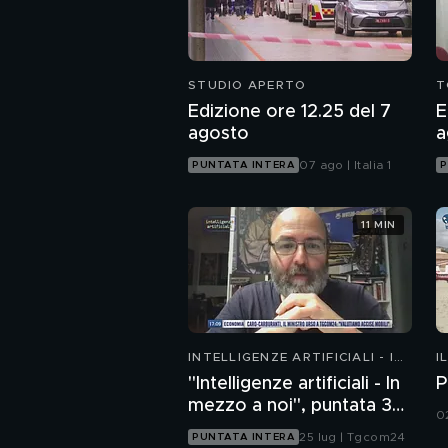
STUDIO APERTO
T
Edizione ore 12.25 del 7
E
agosto
a
07 ago | Italia 1
PUNTATA INTERA
P
11 MIN
INTELLIGENZE ARTIFICIALI - IN
I
MEZZO A NOI
"Intelligenze artificiali - In
P
mezzo a noi", puntata 35:
0
il progetto Glasswing
25 lug | Tgcom24
PUNTATA INTERA