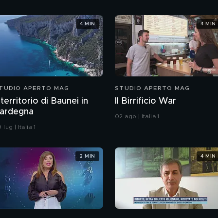
4 MIN
4 MIN
TUDIO APERTO MAG
STUDIO APERTO MAG
l territorio di Baunei in
Il Birrificio War
ardegna
02 ago | Italia 1
 lug | Italia 1
2 MIN
4 MIN