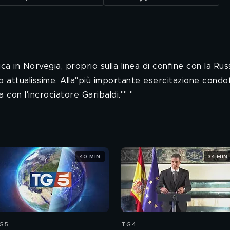
ica in Norvegia, proprio sulla linea di confine con la R
o attualissime. Alla"più importante esercitazione condot
a con l'incrociatore Garibaldi."" "
40 MIN
34 MIN
G5
TG4