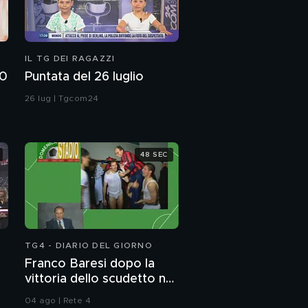
IL TG DEI RAGAZZI
00
Puntata del 26 luglio
26 lug | Tgcom24
d
48 SEC
TG4 - DIARIO DEL GIORNO
Franco Baresi dopo la
vittoria dello scudetto nel
1992
04 ago | Rete 4