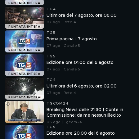
PUNTATA INTERA
TG4
Ultim'ora del 7 agosto, ore 06.00
07 ago | Rete 4
PUNTATA INTERA
TG5
Prima pagina - 7 agosto
07 ago | Canale 5
PUNTATA INTERA
TG5
Edizione ore 01.00 del 6 agosto
07 ago | Canale 5
PUNTATA INTERA
TG4
Ultim'ora del 6 agosto, ore 02.00
07 ago | Rete 4
PUNTATA INTERA
TGCOM24
Breaking News delle 21.30 | Conte in
Commissione: da me nessun illecito
06 ago | Tgcom24
TG5
Edizione ore 20.00 del 6 agosto