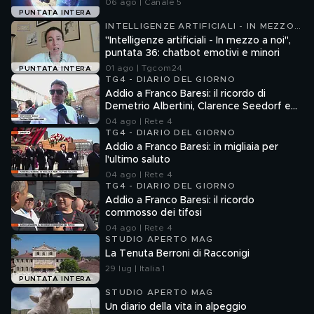
06 ago | Canale 5
PUNTATA INTERA
INTELLIGENZE ARTIFICIALI - IN MEZZO
A NOI
"Intelligenze artificiali - In mezzo a noi",
puntata 36: chatbot emotivi e minori
01 ago | Tgcom24
PUNTATA INTERA
TG4 - DIARIO DEL GIORNO
Addio a Franco Baresi: il ricordo di
Demetrio Albertini, Clarence Seedorf e
Giovanni Galli
04 ago | Rete 4
TG4 - DIARIO DEL GIORNO
Addio a Franco Baresi: in migliaia per
l'ultimo saluto
04 ago | Rete 4
TG4 - DIARIO DEL GIORNO
Addio a Franco Baresi: il ricordo
commosso dei tifosi
04 ago | Rete 4
STUDIO APERTO MAG
La Tenuta Berroni di Racconigi
29 lug | Italia 1
PUNTATA INTERA
STUDIO APERTO MAG
Un diario della vita in alpeggio