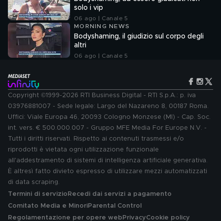
solo i vip
06 ago | Canale 5
MORNING NEWS
Bodyshaming, il giudizio sul corpo degli
altri
06 ago | Canale 5
Copyright ©1999-2026 RTI Business Digital - RTI S.p.A.: p. iva
03976881007 - Sede legale: Largo del Nazareno 8, 00187 Roma.
Uffici: Viale Europa 46, 20093 Cologno Monzese (MI) - Cap. Soc.
int. vers. € 500.000.007 - Gruppo MFE Media For Europe N.V. -
Tutti i diritti riservati. Rispetto ai contenuti trasmessi e/o
riprodotti è vietata ogni utilizzazione funzionale
all'addestramento di sistemi di intelligenza artificiale generativa.
È altresì fatto divieto espresso di utilizzare mezzi automatizzati
di data scraping.
Termini di servizio
Recedi dai servizi a pagamento
Comitato Media e Minori
Parental Control
Regolamentazione per opere web
Privacy
Cookie policy