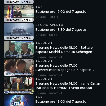
PUNTATA INTERA
TG4
Edizione ore 19.00 del 7 agosto
07 ago | Rete 4
PUNTATA INTERA
STUDIO APERTO
Edizione ore 18.30 del 7 agosto
07 ago | Italia 1
PUNTATA INTERA
TGCOM24
Breaking News delle 18.00 | Botta e
risposta Madrid-Roma su Schengen
07 ago | Tgcom24
TGCOM24
Breaking News delle 17.00 |
L'avvertimento spagnolo: "Riaprite i
confini"
07 ago | Tgcom24
TGCOM24
Breaking News delle 14.00 | Iran e Oman
trattano su Hormuz, Trump escluso
07 ago | Tgcom24
TG5
Edizione ore 13.00 del 7 agosto