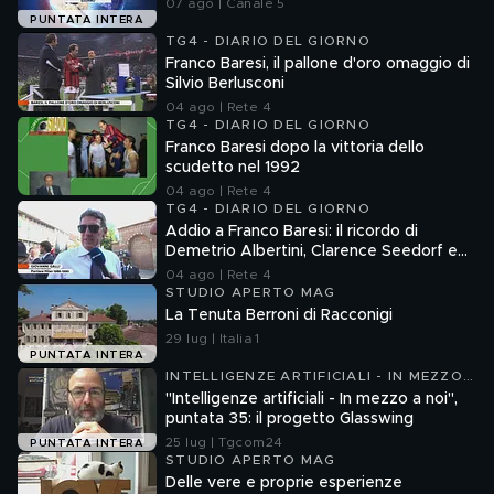
07 ago | Canale 5
PUNTATA INTERA
TG4 - DIARIO DEL GIORNO
Franco Baresi, il pallone d'oro omaggio di
Silvio Berlusconi
04 ago | Rete 4
TG4 - DIARIO DEL GIORNO
Franco Baresi dopo la vittoria dello
scudetto nel 1992
04 ago | Rete 4
TG4 - DIARIO DEL GIORNO
Addio a Franco Baresi: il ricordo di
Demetrio Albertini, Clarence Seedorf e
Giovanni Galli
04 ago | Rete 4
STUDIO APERTO MAG
La Tenuta Berroni di Racconigi
29 lug | Italia 1
PUNTATA INTERA
INTELLIGENZE ARTIFICIALI - IN MEZZO
A NOI
"Intelligenze artificiali - In mezzo a noi",
puntata 35: il progetto Glasswing
25 lug | Tgcom24
PUNTATA INTERA
STUDIO APERTO MAG
Delle vere e proprie esperienze