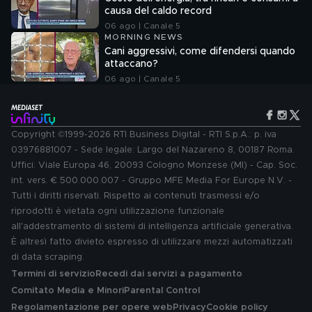
causa del caldo record
06 ago | Canale 5
MORNING NEWS
Cani aggressivi, come difendersi quando
attaccano?
06 ago | Canale 5
Copyright ©1999-2026 RTI Business Digital - RTI S.p.A.: p. iva
03976881007 - Sede legale: Largo del Nazareno 8, 00187 Roma.
Uffici: Viale Europa 46, 20093 Cologno Monzese (MI) - Cap. Soc.
int. vers. € 500.000.007 - Gruppo MFE Media For Europe N.V. -
Tutti i diritti riservati. Rispetto ai contenuti trasmessi e/o
riprodotti è vietata ogni utilizzazione funzionale
all'addestramento di sistemi di intelligenza artificiale generativa.
È altresì fatto divieto espresso di utilizzare mezzi automatizzati
di data scraping.
Termini di servizio
Recedi dai servizi a pagamento
Comitato Media e Minori
Parental Control
Regolamentazione per opere web
Privacy
Cookie policy