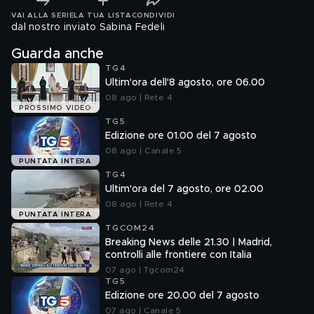
VAI ALLA SERIE
LA TUA LISTA
CONDIVIDI
dal nostro inviato Sabina Fedeli
Guarda anche
TG4
Ultim'ora dell'8 agosto, ore 06.00
08 ago | Rete 4
PROSSIMO VIDEO
TG5
Edizione ore 01.00 del 7 agosto
08 ago | Canale 5
PUNTATA INTERA
TG4
Ultim'ora del 7 agosto, ore 02.00
08 ago | Rete 4
PUNTATA INTERA
TGCOM24
Breaking News delle 21.30 | Madrid,
controlli alle frontiere con Italia
07 ago | Tgcom24
TG5
Edizione ore 20.00 del 7 agosto
07 ago | Canale 5