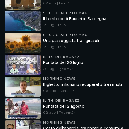
02 ago | Italia 1
STUDIO APERTO MAG
Il territorio di Baunei in Sardegna
29 lug | Italia 1
STUDIO APERTO MAG
Una passeggiata tra i girasoli
29 lug | Italia 1
IL TG DEI RAGAZZI
Puntata del 26 luglio
26 lug | Tgcom24
MORNING NEWS
Biglietto milionario recuperato tra i rifiuti
06 ago | Canale 5
IL TG DEI RAGAZZI
Puntata del 2 agosto
02 ago | Tgcom24
MORNING NEWS
Costo dell'energia, tra rincari e consumi a