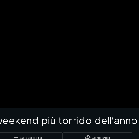
eekend più torrido dell'anno
La tua lista
Condividi