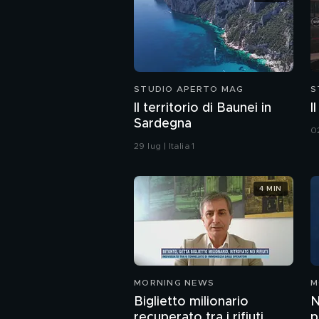
STUDIO APERTO MAG
S
Il territorio di Baunei in
I
Sardegna
02
29 lug | Italia 1
4 MIN
MORNING NEWS
M
Biglietto milionario
N
recuperato tra i rifiuti
p