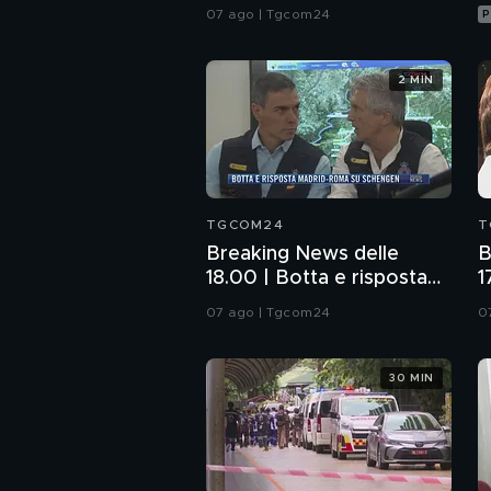
alle frontiere con Italia
07 ago | Tgcom24
P
2 MIN
TGCOM24
T
Breaking News delle
B
18.00 | Botta e risposta
1
Madrid-Roma su
s
07 ago | Tgcom24
0
Schengen
c
30 MIN