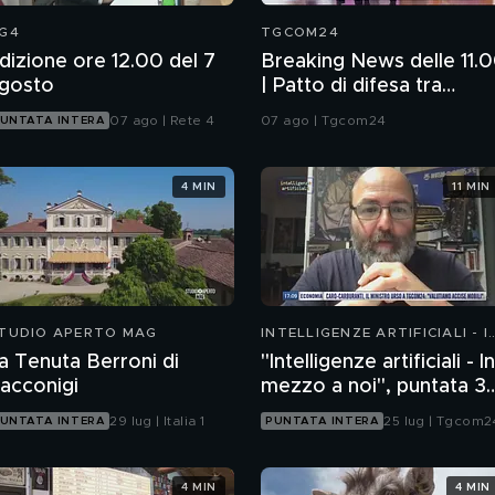
G4
TGCOM24
dizione ore 12.00 del 7
Breaking News delle 11.
gosto
| Patto di difesa tra
Ankara, Islamabad e Ria
07 ago | Rete 4
07 ago | Tgcom24
UNTATA INTERA
4 MIN
11 MIN
TUDIO APERTO MAG
INTELLIGENZE ARTIFICIALI - I
MEZZO A NOI
a Tenuta Berroni di
"Intelligenze artificiali - In
acconigi
mezzo a noi", puntata 35
il progetto Glasswing
29 lug | Italia 1
25 lug | Tgcom2
UNTATA INTERA
PUNTATA INTERA
4 MIN
4 MIN