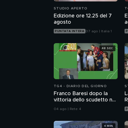
STUDIO APERTO
T
Edizione ore 12.25 del 7
E
agosto
a
07 ago | Italia 1
PUNTATA INTERA
P
48 SEC
TG4 - DIARIO DEL GIORNO
S
Franco Baresi dopo la
L
vittoria dello scudetto nel
R
1992
04 ago | Rete 4
P
4 MIN