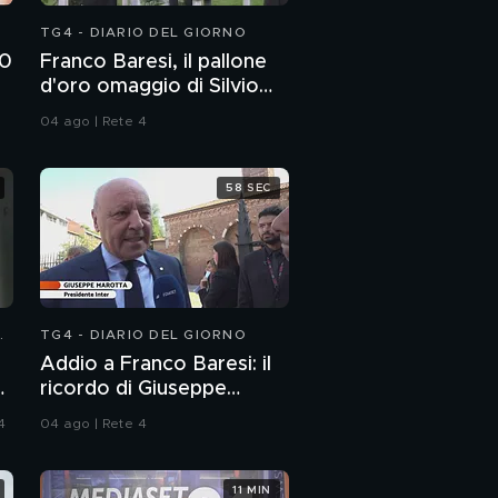
TG4 - DIARIO DEL GIORNO
00
Franco Baresi, il pallone
d'oro omaggio di Silvio
d
Berlusconi
04 ago | Rete 4
58 SEC
N
TG4 - DIARIO DEL GIORNO
Addio a Franco Baresi: il
:
ricordo di Giuseppe
Marotta, Presidente
4
04 ago | Rete 4
dell'Inter
11 MIN