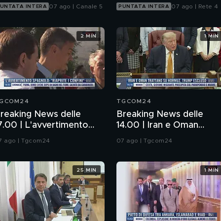
07 ago | Canale 5
07 ago | Rete 4
UNTATA INTERA
PUNTATA INTERA
2 MIN
1 MIN
GCOM24
TGCOM24
reaking News delle
Breaking News delle
7.00 | L'avvertimento
14.00 | Iran e Oman
pagnolo: "Riaprite i
trattano su Hormuz,
7 ago | Tgcom24
07 ago | Tgcom24
onfini"
Trump escluso
25 MIN
1 MIN