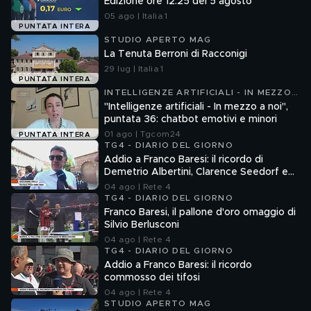
Edizione ore 12.25 del 5 agosto
05 ago | Italia 1
PUNTATA INTERA
STUDIO APERTO MAG
La Tenuta Berroni di Racconigi
29 lug | Italia 1
PUNTATA INTERA
INTELLIGENZE ARTIFICIALI - IN MEZZO
A NOI
"Intelligenze artificiali - In mezzo a noi",
puntata 36: chatbot emotivi e minori
01 ago | Tgcom24
PUNTATA INTERA
TG4 - DIARIO DEL GIORNO
Addio a Franco Baresi: il ricordo di
Demetrio Albertini, Clarence Seedorf e
Giovanni Galli
04 ago | Rete 4
TG4 - DIARIO DEL GIORNO
Franco Baresi, il pallone d'oro omaggio di
Silvio Berlusconi
04 ago | Rete 4
TG4 - DIARIO DEL GIORNO
Addio a Franco Baresi: il ricordo
commosso dei tifosi
04 ago | Rete 4
STUDIO APERTO MAG