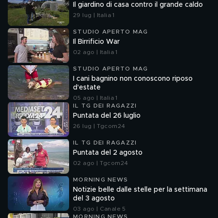
Il giardino di casa contro il grande caldo
29 lug | Italia 1
STUDIO APERTO MAG
Il Birrificio War
02 ago | Italia 1
STUDIO APERTO MAG
I cani bagnino non conoscono riposo
d'estate
05 ago | Italia 1
IL TG DEI RAGAZZI
Puntata del 26 luglio
26 lug | Tgcom24
IL TG DEI RAGAZZI
Puntata del 2 agosto
02 ago | Tgcom24
MORNING NEWS
Notizie belle dalle stelle per la settimana
del 3 agosto
03 ago | Canale 5
MORNING NEWS