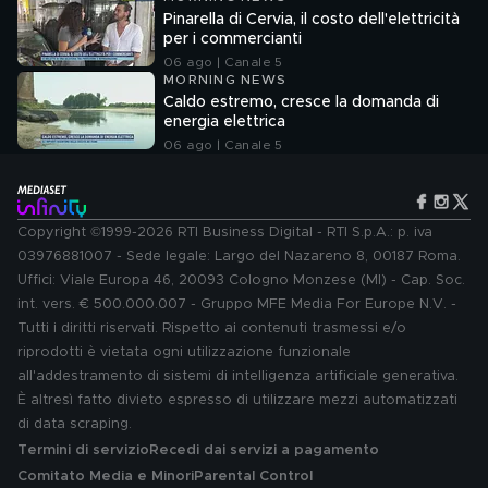
Pinarella di Cervia, il costo dell'elettricità
per i commercianti
06 ago | Canale 5
MORNING NEWS
Caldo estremo, cresce la domanda di
energia elettrica
06 ago | Canale 5
Copyright ©1999-2026 RTI Business Digital - RTI S.p.A.: p. iva
03976881007 - Sede legale: Largo del Nazareno 8, 00187 Roma.
Uffici: Viale Europa 46, 20093 Cologno Monzese (MI) - Cap. Soc.
int. vers. € 500.000.007 - Gruppo MFE Media For Europe N.V. -
Tutti i diritti riservati. Rispetto ai contenuti trasmessi e/o
riprodotti è vietata ogni utilizzazione funzionale
all'addestramento di sistemi di intelligenza artificiale generativa.
È altresì fatto divieto espresso di utilizzare mezzi automatizzati
di data scraping.
Termini di servizio
Recedi dai servizi a pagamento
Comitato Media e Minori
Parental Control