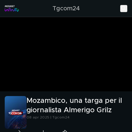
Tgcom24
Mozambico, una targa per il
giornalista Almerigo Grilz
08 apr 2025 | Tgcom24