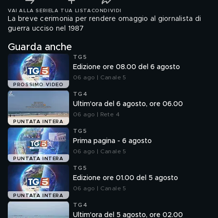
VAI ALLA SERIE
LA TUA LISTA
CONDIVIDI
La breve cerimonia per rendere omaggio al giornalista di
guerra ucciso nel 1987
Guarda anche
TG5
Edizione ore 08.00 del 6 agosto
06 ago | Canale 5
PROSSIMO VIDEO
TG4
Ultim'ora del 6 agosto, ore 06.00
06 ago | Rete 4
PUNTATA INTERA
TG5
Prima pagina - 6 agosto
06 ago | Canale 5
PUNTATA INTERA
TG5
Edizione ore 01.00 del 5 agosto
06 ago | Canale 5
PUNTATA INTERA
TG4
Ultim'ora del 5 agosto, ore 02.00